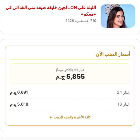
الليلة على ON.. لجين خليفة ضيفة منى الشاذلي في
«معكم»
7 أغسطس، 2026
أسعار الذهب الآن
عيار 21 (الأكثر مبيعاً)
5,855 ج.م
عيار 24
6,691 ج.م
عيار 18
5,018 ج.م
كافة الأعيرة والجنيه الذهب ←