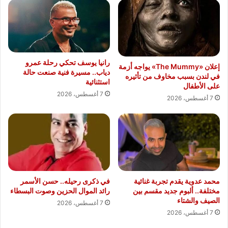
رانيا يوسف تحكي رحلة عمرو
إعلان «The Mummy» يواجه أزمة
دياب.. مسيرة فنية صنعت حالة
في لندن بسبب مخاوف من تأثيره
استثنائية
على الأطفال
7 أغسطس، 2026
7 أغسطس، 2026
محمد عدوية يقدم تجربة غنائية
في ذكرى رحيله.. حسن الأسمر
مختلفة.. ألبوم جديد مقسم بين
رائد الموال الحزين وصوت البسطاء
الصيف والشتاء
7 أغسطس، 2026
7 أغسطس، 2026