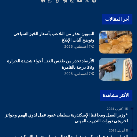
‫X
فيسبوك
‫YouTube
انستقرام
تيلقرام
‫TikTok
واتساب
كواى
أخر المقالات
التموين تحذر من التلاعب بأسعار الخبز السياحي
وتوضح آليات الإبلاغ
7 أغسطس، 2026
الأرصاد تحذر من طقس الغد.. أجواء شديدة الحرارة
و38 درجة بالقاهرة
7 أغسطس، 2026
الأكثر مشاهدة
15 أكتوبر، 2024
*وزير العمل ومحافظ الإسكندرية يسلمان عقود عمل لذوي الهمم وجوائز
لخريجي دورات التدريب المهني
8 أبريل، 2025
العرابي يقود حملة مكبرة بشوارع العطارين وباب شرق الإسكندرية