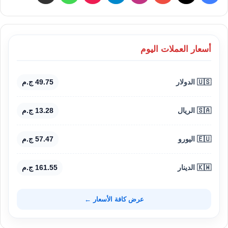
أسعار العملات اليوم
🇺🇸 الدولار
49.75 ج.م
🇸🇦 الريال
13.28 ج.م
🇪🇺 اليورو
57.47 ج.م
🇰🇼 الدينار
161.55 ج.م
عرض كافة الأسعار ←