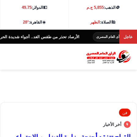
🪙
الذهب:
5,855 ج.م
💵
الدولار:
49.75
🕌
الصلاة:
الظهر
☀️
القاهرة:
28°
عاجل
الأرصاد تحذر من طقس الغد.. أجواء شديدة الحرارة و38 درجة بالقاهرة
أى العام المصرى
فن
أخر الأخبار