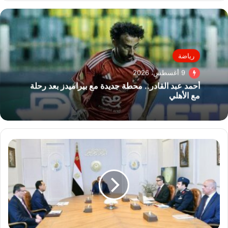
رياضة
9 أغسطس، 2026
أحمد عبد القادر.. محطة جديدة مع بيراميدز بعد رحلة
مع الأهلي
الرئيس
السيسي
يتابع
منظومة
الأمن
الغذائي
ويوجه
بتعزيز