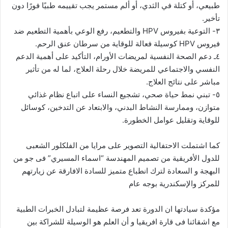
طبيعي، أو كتلة في الثدي، أو ألم مستمر يجب تقييمه طبيًا فورًا دون
تأخير.
٣- التوعية بفيروس HPV والتطعيم، رفع الوعي بأهمية التطعيم ضد
فيروس HPV كوسيلة فعالة للوقاية من سرطان عنق الرحم.
٤ـ دعم الصحة النفسية لمريضات الأورام، التأكيد على أهمية الدعم
النفسي والاجتماعي للمريضة خلال رحلة العلاج، لما له من تأثير
مباشر على نتائج العلاج.
٥- تبني نمط حياة صحي، تشجيع النساء على اتباع نظام غذائي
متوازن، وممارسة النشاط البدني، والابتعاد عن التدخين، كوسائل
للوقاية وتقليل عوامل الخطورة.
كما اشتملت الاحتفالية التصوير على مرايا من الفلكلور الشعبى
للدول الأفريقية من تصميم المهندسة “اسماء المسيري” فى جو من
البهجة و السعادة لترك انطباع متميز للسادة الافارقة عن زيارتهم
للمركز والإسكندرية بوجه عام
مؤكدة سيادتها ان الدورة تعد فرصة عظيمة لتبادل الخبرات الطبية
مع اشقائنا فى قارة افريقيا و أن العلم هو الوسيلة للشراكة بين