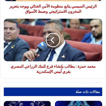
المخزون
الاستراتيجي
الرئيس السيسي يتابع منظومة الأمن الغذائي ويوجه بتعزيز
وضبط
المخزون الاستراتيجي وضبط الأسواق
الأسواق
محمد
حمزة
:
يطالب
بإنشاء
فرع
للبنك
الزراعي
المصري
بقري
محمد حمزة : يطالب بإنشاء فرع للبنك الزراعي المصري
أبيس
بقري أبيس الإسكندرية
الإسكندرية
مقالات ذات صلة