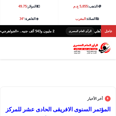
🪙
الذهب:
5,855 ج.م
💵
الدولار:
49.75
🕌
الصلاة:
المغرب
☀️
القاهرة:
34°
ي
عاجل
2 مليون و543 ألف جنيه.. «الجواهرجي» يتصدر إيرادات السينما السبت
الرأى العام المصرى
أخر الأخبار
المؤتمر السنوى الافريقى الحادى عشر للمركز