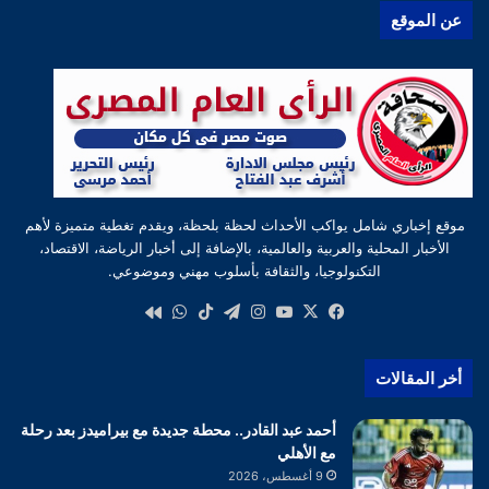
عن الموقع
موقع إخباري شامل يواكب الأحداث لحظة بلحظة، ويقدم تغطية متميزة لأهم
الأخبار المحلية والعربية والعالمية، بالإضافة إلى أخبار الرياضة، الاقتصاد،
التكنولوجيا، والثقافة بأسلوب مهني وموضوعي.
‫X
فيسبوك
‫YouTube
انستقرام
تيلقرام
‫TikTok
واتساب
كواى
أخر المقالات
أحمد عبد القادر.. محطة جديدة مع بيراميدز بعد رحلة
مع الأهلي
9 أغسطس، 2026