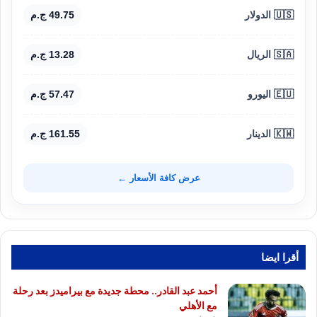
🇺🇸 الدولار
49.75 ج.م
🇸🇦 الريال
13.28 ج.م
🇪🇺 اليورو
57.47 ج.م
🇰🇼 الدينار
161.55 ج.م
عرض كافة الأسعار ←
أقرا ايضا
أحمد عبد القادر.. محطة جديدة مع بيراميدز بعد رحلة
مع الأهلي