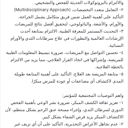
والالتزام بالبروتوكولات الحديثة للفحص والتشخيص.
٢- التعامل متعدد التخصصات، (Multidisciplinary Approach)
التأكيد على أهمية العمل ضمن فريق متكامل يشمل الجراحة،
والأورام، والأشعة، والباثولوجي، لتحقيق أفضل نتائج للمريضات.
٣- التحديث المستمر للمعرفة الطبية، الالتزام بمتابعة أحدث
الإرشادات العالمية والتطورات في علاج سرطانات الثدي والأورام
النسائية.
٤- تحسين التواصل مع المريضات، ضرورة تبسيط المعلومات الطبية
للمريضة، وإشراكها في اتخاذ القرار العلاجي، مما يزيد من الالتزام
بالخطة العلاجية.
٥- متابعة المريضة بعد العلاج، التأكيد على أهمية المتابعة طويلة
المدى لاكتشاف أي مضاعفات أو عودة للمرض مبكرًا.
واهم التوصيات المجتمعية للمؤتمر:
١- تعزيز ثقافة الكشف المبكر، ضرورة نشر الوعي بأهمية الفحص
الدوري لسرطان الثدي، وإجراء مسحة عنق الرحم بشكل منتظم، لأن
الاكتشاف المبكر يزيد فرص الشفاء بشكل كبير.
٢- عدم تجاهل الأعراض التحذيرية، التأكيد على أن أي نزيف غير