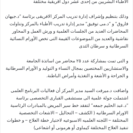
الأطباء البشريين من إحدى عشر دول أفريقية مختلفة
وذلك بتنظيم وإشراف إدارة تدريب المركز الافريقى برئاسة “د.جيهان
فاروق” و “د.مى توفيق” مدير إدارة تدريب الأطباء بالمركز وتناولت
المحاضرات العديد من الجلسات العلمية و ورش العمل و المحاور
نقاشية والعديد من الموضوعات القيمة التى تخص الأورام النسائية
السرطانية و سرطان الثدى
و التى تمت بمشاركة عدد ٢٥ محاضر من اساتذة الجامعة
والاستشاريين المختصين بمجال النساء و التوليد و الأورام السرطانية
و الجراحة و الأشعة و التغذية وأمراض الباطنة.
واضافت د.ميرفت السيد مدير المركز أن فعاليات البرنامج العلمى
اشتملت جولة علمية الى مستشفى القبارى التخصصى برئاسة
“د.عبد الحليم جمعه” لتفقد خط سير المريض بالمبادرات الرئاسية
الاورام السرطانيه ( الكشف – التحاليل – الاشعات التخصصية
المختلفة – اللجنه العلميه الاسبوعيه لاختيار خطة العلاج – و خطوات
تنفيذ العلاج المختلفة كيماوى أو هرمونى أو اشعاعى)