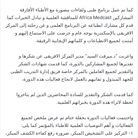
كما تم عمل برنامج طبى ولقاءات مصورة مع الأطباء الأفارقة
المشاركين Africa Medcast للمناقشة العلمية و تبادل الخبرات كما
قدم كل مشارك انطباعه عن البرنامج العلمى و عن رحلته إلى المركز
الافريقى بالإسكندرية بوجه عام و حرصت على الاستماع إليهم و
أمتنت لجميع الانطباعات و كلماتهم الإيجابية الرقيقة.
واعربت “د.ميرفت السيد” مدير المركز الافريقى عن شكرها و
تقديرها لجميع المشاركين بالدورة، كما قدمت شهادات الشكر
والتقدير لجميع العاملين بالمركز خاصة فريق إدارة التدريب الطبى
للجهد المبذول و تفانيهم بالعمل لانجاح فعاليات هذه الدورة،
كما قدمت الشكر والتقدير للسادة المحاضرين الذين لم يتاخروا
لحظة لاثراء هذه الدورة بخبراتهم العلمية.
واختتمت فعاليات الدورة بحفلة ختام تم عرض ملخص لجميع
الفعاليات و أهم التوصيات العلمية للاطباء بالمؤتمر كما يلى:
١- التركيز على التشخيص المبكر، ضرورة رفع كفاءة الكشف المبكر،