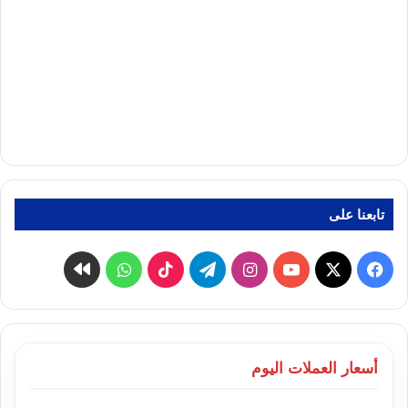
تابعنا على
‫X
فيسبوك
‫YouTube
انستقرام
تيلقرام
‫TikTok
واتساب
كواى
أسعار العملات اليوم