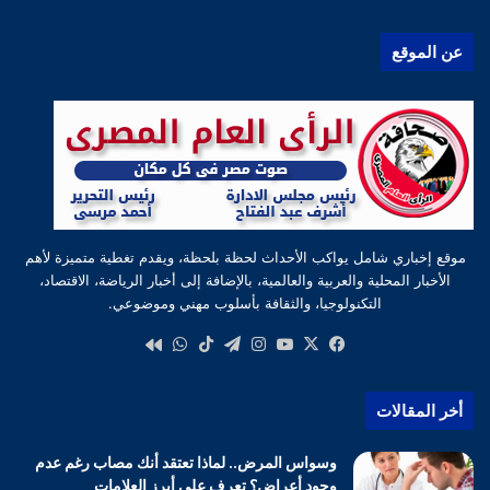
عن الموقع
موقع إخباري شامل يواكب الأحداث لحظة بلحظة، ويقدم تغطية متميزة لأهم
الأخبار المحلية والعربية والعالمية، بالإضافة إلى أخبار الرياضة، الاقتصاد،
التكنولوجيا، والثقافة بأسلوب مهني وموضوعي.
‫X
فيسبوك
‫YouTube
انستقرام
تيلقرام
‫TikTok
واتساب
كواى
أخر المقالات
وسواس المرض.. لماذا تعتقد أنك مصاب رغم عدم
وجود أعراض؟ تعرف على أبرز العلامات