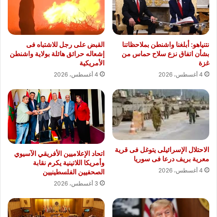
نتنياهو: أبلغنا واشنطن بملاحظاتنا
القبض على رجل للاشتباه فى
بشأن اتفاق نزع سلاح حماس من
إشعاله حرائق هائلة بولاية واشنطن
غزة
الأمريكية
4 أغسطس، 2026
4 أغسطس، 2026
الاحتلال الإسرائيلى يتوغل فى قرية
اتحاد الإعلاميين الأفريقي الآسيوي
معرية بريف درعا فى سوريا
وأمريكا اللاتينية يكرم نقابة
4 أغسطس، 2026
الصحفيين الفلسطينيين
3 أغسطس، 2026