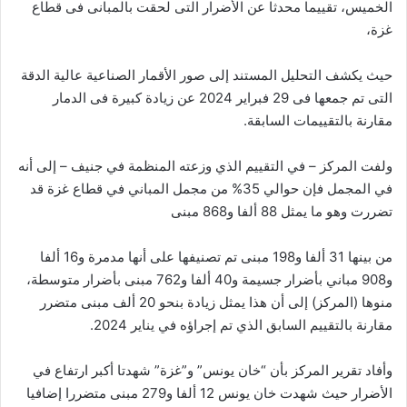
الخميس، تقييما محدثا عن الأضرار التى لحقت بالمبانى فى قطاع
غزة،
حيث يكشف التحليل المستند إلى صور الأقمار الصناعية عالية الدقة
التى تم جمعها فى 29 فبراير 2024 عن زيادة كبيرة فى الدمار
مقارنة بالتقييمات السابقة.
ولفت المركز – في التقييم الذي وزعته المنظمة في جنيف – إلى أنه
في المجمل فإن حوالي 35% من مجمل المباني في قطاع غزة قد
تضررت وهو ما يمثل 88 ألفا و868 مبنى
من بينها 31 ألفا و198 مبنى تم تصنيفها على أنها مدمرة و16 ألفا
و908 مباني بأضرار جسيمة و40 ألفا و762 مبنى بأضرار متوسطة،
منوها (المركز) إلى أن هذا يمثل زيادة بنحو 20 ألف مبنى متضرر
مقارنة بالتقييم السابق الذي تم إجراؤه في يناير 2024.
وأفاد تقرير المركز بأن “خان يونس” و”غزة” شهدتا أكبر ارتفاع في
الأضرار حيث شهدت خان يونس 12 ألفا و279 مبنى متضررا إضافيا