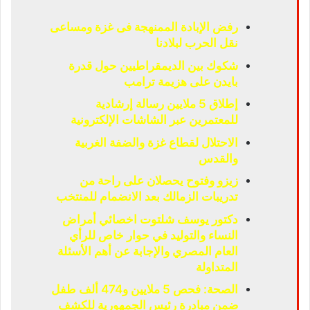
رفض الإبادة الممنهجة فى غزة ومساعى
نقل الحرب لبلادنا
شكوك بين الديمقراطيين حول قدرة
بايدن على هزيمة ترامب
إطلاق 5 ملايين رسالة إرشادية
للمعتمرين عبر الشاشات الإلكترونية
الاحتلال لقطاع غزة والضفة الغربية
والقدس
زيزو وفتوح يحصلان على راحة من
تدريبات الزمالك بعد الانضمام للمنتخب
دكتور يوسف شلتوت اخصائي أمراض
النساء والتوليد في حوار خاص للرأي
العام المصري والإجابة عن أهم الأسئلة
المتداولة
الصحة: فحص 5 ملايين و474 ألف طفل
ضمن مبادرة رئيس الجمهورية للكشف