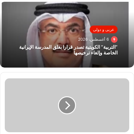
عربى و دولى
6 أغسطس، 2026
“التربية” الكويتية تصدر قرارا بغلق المدرسة الإيرانية
الخاصة وإلغاء ترخيصها
آخر
تطورات
حالة
أحمد
رفعت..
قرار
طبى
منتظر
بعد