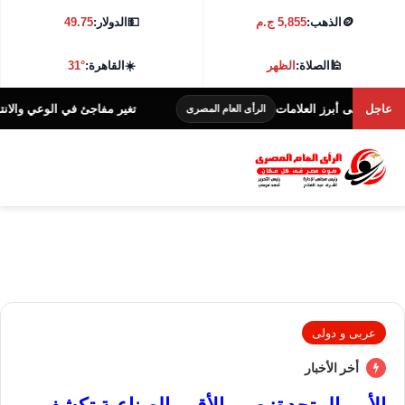
🪙
الذهب:
5,855 ج.م
💵
الدولار:
49.75
🕌
الصلاة:
الظهر
☀️
القاهرة:
31°
عاجل
ى أبرز العلامات
تغير مفاجئ في الوعي والانتباه.. 
الرأى العام المصرى
عربى و دولى
أخر الأخبار