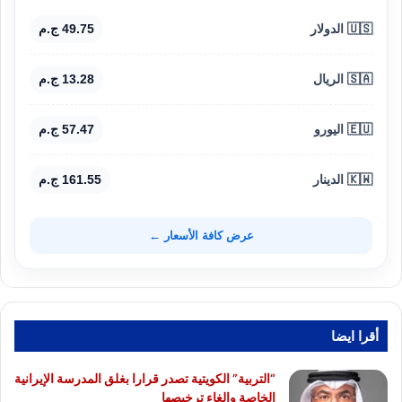
🇺🇸 الدولار
49.75 ج.م
🇸🇦 الريال
13.28 ج.م
🇪🇺 اليورو
57.47 ج.م
🇰🇼 الدينار
161.55 ج.م
عرض كافة الأسعار ←
أقرا ايضا
“التربية” الكويتية تصدر قرارا بغلق المدرسة الإيرانية
الخاصة وإلغاء ترخيصها