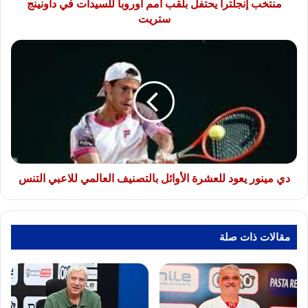
ستريت
منتخب إنجلترا يحتفل بلقب أمم أوروبا للسيدات في داونينج
ستريت
دي
مينور
يعود
للعشرة
الأوائل
بالتصنيف
العالمي
للاعبي
التنس
دي مينور يعود للعشرة الأوائل بالتصنيف العالمي للاعبي التنس
مقالات ذات صلة