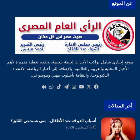
عن الموقع
موقع إخباري شامل يواكب الأحداث لحظة بلحظة، ويقدم تغطية متميزة لأهم
الأخبار المحلية والعربية والعالمية، بالإضافة إلى أخبار الرياضة، الاقتصاد،
التكنولوجيا، والثقافة بأسلوب مهني وموضوعي.
‫X
فيسبوك
‫YouTube
انستقرام
تيلقرام
‫TikTok
واتساب
كواى
أخر المقالات
أسباب الدوخة عند الأطفال.. متى تستدعي القلق؟
8 أغسطس، 2026