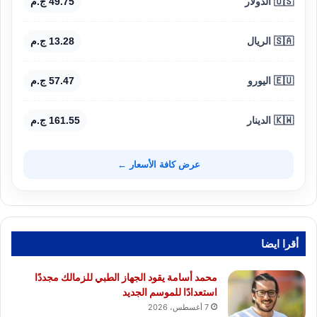
🇺🇸 الدولار
49.75 ج.م
🇸🇦 الريال
13.28 ج.م
🇪🇺 اليورو
57.47 ج.م
🇰🇼 الدينار
161.55 ج.م
عرض كافة الأسعار ←
أقرا ايضا
محمد أسامة يقود الجهاز الطبي للزمالك مجددًا
استعدادًا للموسم الجديد
7 أغسطس، 2026