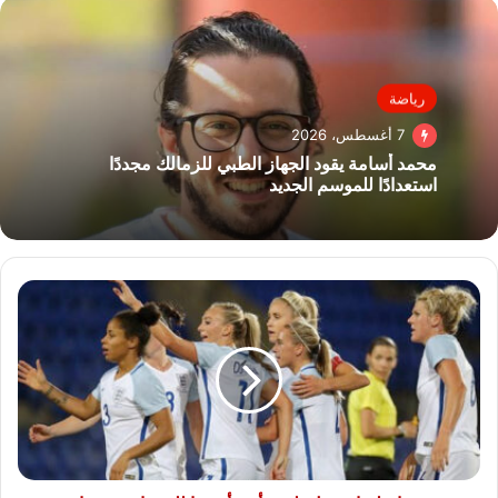
رياضة
7 أغسطس، 2026
محمد أسامة يقود الجهاز الطبي للزمالك مجددًا
استعدادًا للموسم الجديد
منتخب
إنجلترا
يحتفل
بلقب
أمم
أوروبا
للسيدات
في
داونينج