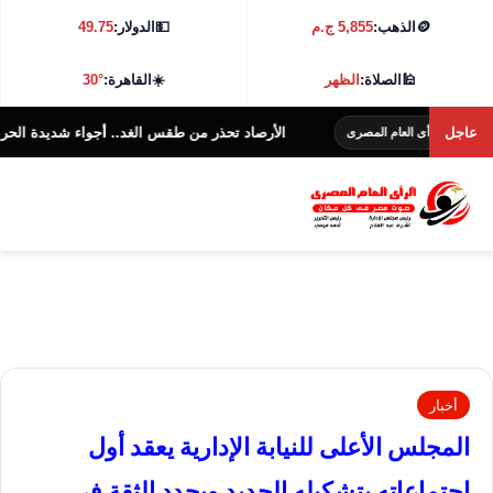
🪙
الذهب:
5,855 ج.م
💵
الدولار:
49.75
🕌
الصلاة:
الظهر
☀️
القاهرة:
30°
عاجل
الأرصاد تحذر من طقس الغد.. أجواء شديدة الحرارة و38 درجة بالقاهرة
العام المصرى
أخبار
المجلس الأعلى للنيابة الإدارية يعقد أول
اجتماعاته بتشكيله الجديد ويجدد الثقة في