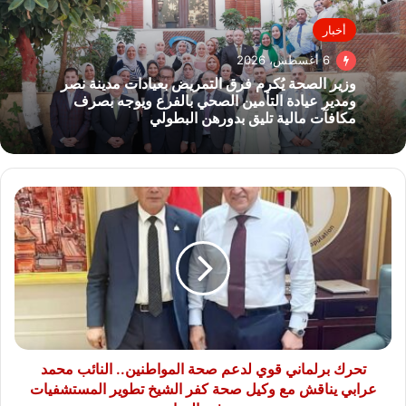
أخبار
6 أغسطس، 2026
وزير الصحة يُكرم فرق التمريض بعيادات مدينة نصر
ومدير عيادة التأمين الصحي بالفرع ويوجه بصرف
مكافآت مالية تليق بدورهن البطولي
تحرك
برلماني
قوي
لدعم
صحة
المواطنين..
النائب
محمد
عرابي
يناقش
تحرك برلماني قوي لدعم صحة المواطنين.. النائب محمد
مع
عرابي يناقش مع وكيل صحة كفر الشيخ تطوير المستشفيات
وكيل