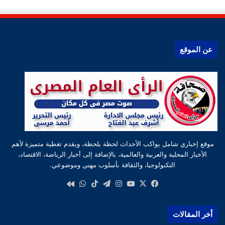
عن الموقع
موقع إخباري شامل يواكب الأحداث لحظة بلحظة، ويقدم تغطية متميزة لأهم
الأخبار المحلية والعربية والعالمية، بالإضافة إلى أخبار الرياضة، الاقتصاد،
التكنولوجيا، والثقافة بأسلوب مهني وموضوعي.
‫X
فيسبوك
‫YouTube
انستقرام
تيلقرام
‫TikTok
واتساب
كواى
أخر المقالات