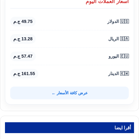
أسعار العملات اليوم
🇺🇸 الدولار
49.75 ج.م
🇸🇦 الريال
13.28 ج.م
🇪🇺 اليورو
57.47 ج.م
🇰🇼 الدينار
161.55 ج.م
عرض كافة الأسعار ←
أقرا ايضا