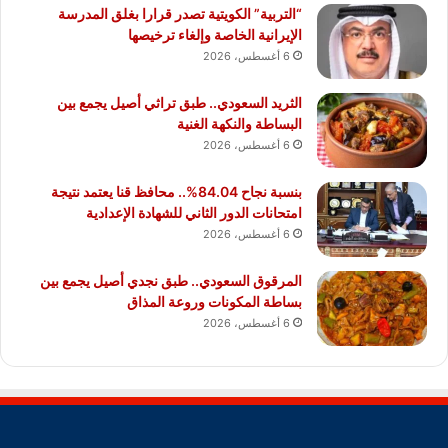
“التربية” الكويتية تصدر قرارا بغلق المدرسة
الإيرانية الخاصة وإلغاء ترخيصها
6 أغسطس، 2026
الثريد السعودي.. طبق تراثي أصيل يجمع بين
البساطة والنكهة الغنية
6 أغسطس، 2026
بنسبة نجاح 84.04%.. محافظ قنا يعتمد نتيجة
امتحانات الدور الثاني للشهادة الإعدادية
6 أغسطس، 2026
المرقوق السعودي.. طبق نجدي أصيل يجمع بين
بساطة المكونات وروعة المذاق
6 أغسطس، 2026