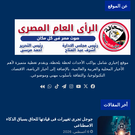
عن الموقع
موقع إخباري شامل يواكب الأحداث لحظة بلحظة، ويقدم تغطية متميزة لأهم
الأخبار المحلية والعربية والعالمية، بالإضافة إلى أخبار الرياضة، الاقتصاد،
التكنولوجيا، والثقافة بأسلوب مهني وموضوعي.
‫X
فيسبوك
‫YouTube
انستقرام
تيلقرام
‫TikTok
واتساب
كواى
أخر المقالات
جوجل تجرى تغييرات فى قيادتها للحاق بسباق الذكاء
الاصطناعى
6 أغسطس، 2026