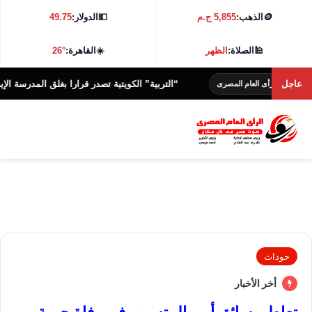
🪙
الذهب:
5,855 ج.م
💵
الدولار:
49.75
🕌
الصلاة:
الظهر
☀️
القاهرة:
26°
عاجل
“التربية” الكويتية تصدر قرارا بغلق المدرسة الإيرانية الخا
لرأى العام المصرى
حوداث
أخر الأخبار