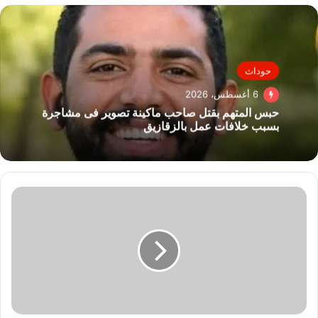
حوداث
6 أغسطس، 2026
حبس المتهم بقتل صاحب ماكينة تصوير فى مشاجرة
بسبب خلافات عمل بالزقازيق
مصرع
سيدة
وإصابة
أخرى
صدمهما
أتوبيس
بالشرقية