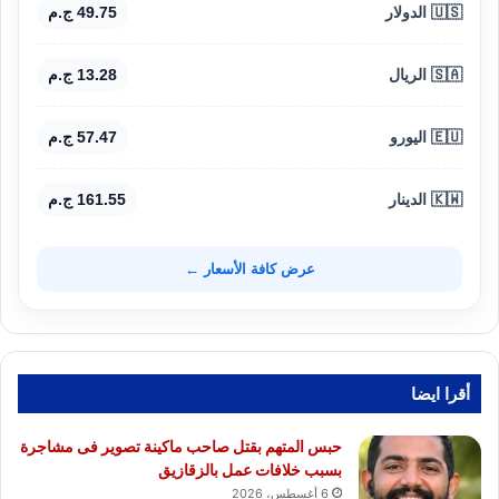
🇺🇸 الدولار
49.75 ج.م
🇸🇦 الريال
13.28 ج.م
🇪🇺 اليورو
57.47 ج.م
🇰🇼 الدينار
161.55 ج.م
عرض كافة الأسعار ←
أقرا ايضا
حبس المتهم بقتل صاحب ماكينة تصوير فى مشاجرة
بسبب خلافات عمل بالزقازيق
6 أغسطس، 2026