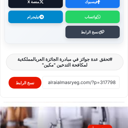
فيسبوك
منصة X
واتساب
تيليجرام
نسخ الرابط
تحقق عدة جوائز في مبادرة الجائزة العربالمملكةية
لمكافحة التدخين "مكين"
نسخ الرابط