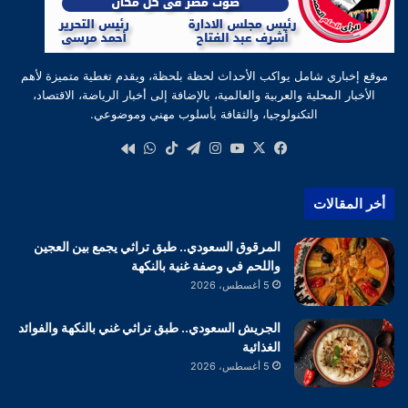
موقع إخباري شامل يواكب الأحداث لحظة بلحظة، ويقدم تغطية متميزة لأهم
الأخبار المحلية والعربية والعالمية، بالإضافة إلى أخبار الرياضة، الاقتصاد،
التكنولوجيا، والثقافة بأسلوب مهني وموضوعي.
‫X
فيسبوك
‫YouTube
انستقرام
تيلقرام
‫TikTok
واتساب
كواى
أخر المقالات
المرقوق السعودي.. طبق تراثي يجمع بين العجين
واللحم في وصفة غنية بالنكهة
5 أغسطس، 2026
الجريش السعودي.. طبق تراثي غني بالنكهة والفوائد
الغذائية
5 أغسطس، 2026