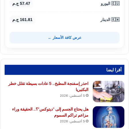
🇪🇺 اليورو
57.47 ج.م
🇰🇼 الدينار
161.81 ج.م
عرض كافة الأسعار ←
أقرا ايضا
احذر إسفنجة المطبخ.. 5 عادات بسيطة تقلل خطر
البكتيريا
5 أغسطس، 2026
هل يحتاج الجسم إلى “ديتوكس”؟.. الحقيقة وراء
مزاعم تراكم السموم
5 أغسطس، 2026