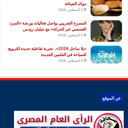
موائد الضيافة
5 أغسطس، 2026
المسرح التجريبي يواصل فعالياته بورشة «السرد
القصصي عبر الحركة» مع جيليان رودس
5 أغسطس، 2026
«يلا ساحل 2026».. تجربة تفاعلية جديدة للترويج
للسياحة في العلمين الجديدة
5 أغسطس، 2026
عن الموقع