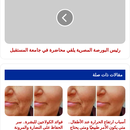
البورصة
المصرية
يلقي
محاضرة
في
جامعة
المستقبل
رئيس البورصة المصرية يلقي محاضرة في جامعة المستقبل
مقالات ذات صلة
أسباب ارتفاع الحرارة عند الأطفال..
فوائد الكولاجين للبشرة.. سر
متى يكون الأمر طبيعيًا ومتى يحتاج
الحفاظ على النضارة والمرونة