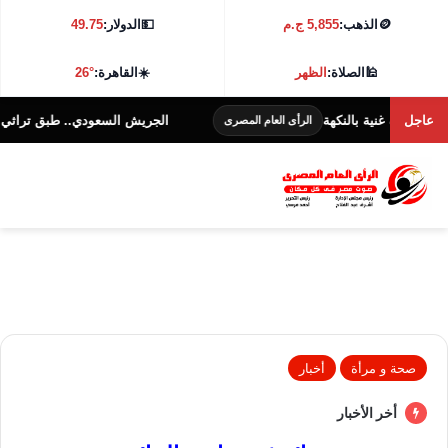
🪙
الذهب:
5,855 ج.م
💵
الدولار:
49.75
🕌
الصلاة:
الظهر
☀️
القاهرة:
26°
عاجل
ة غنية بالنكهة
الجريش السعودي.. طبق تراثي غني بالنك
الرأى العام المصرى
صحة و مرأة
أخبار
أخر الأخبار