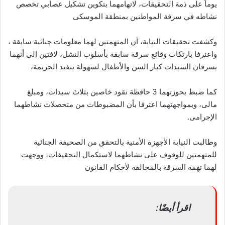
يوماً على ذمة التحقيقات، لاتهامهما بتكوين تشكيل عصابي تخصص
نشاطه في سرقة المواطنين بمنطقة الموسكى
وكشفت تحقيقات النيابة، أن المتهمتين لهما معلومات جنائية سابقة ،
واعترفا بارتكاب وقائع سرقة سابقة بأسلوب النشل، لافتين إلى أنهما
يسرقان السيدات كبار السن والأطفال لسهولة تنفيذ الجريمة،
كما ضبط بحوزتهما 3 حافظة نقود خاصين بثلاث سيدات، ومبلغ
مالى، وبمواجهتهما اعترفا بأن المضبوطات من متحصلات نشاطهما
الإجرامى.
وطالبت النيابة الأجهزة الأمنية بالتحقق من الصحيفة الجنائية
للمتهمتين للوقوف على نشاطهما لاستكمال التحقيقات، ووجهت
لهما تهمة السرقة بالمخالفة لأحكام القانون
اقرأ أيضًا: