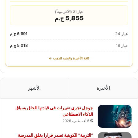
عيار 21 (الأكثر مبيعاً)
5,855 ج.م
عيار 24
6,691 ج.م
عيار 18
5,018 ج.م
كافة الأعيرة والجنيه الذهب ←
الأخيرة
الأشهر
جوجل تجرى تغييرات فى قيادتها للحاق بسباق
الذكاء الاصطناعى
6 أغسطس، 2026
“التربية” الكويتية تصدر قرارا بغلق المدرسة