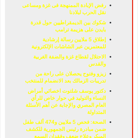
رفض الإبادة الممنهجة فى غزة ومساعى
نقل الحرب لبلادنا
شكوك بين الديمقراطيين حول قدرة
بايدن على هزيمة ترامب
إطلاق 5 ملايين رسالة إرشادية
للمعتمرين عبر الشاشات الإلكترونية
الاحتلال لقطاع غزة والضفة الغربية
والقدس
زيزو وفتوح يحصلان على راحة من
تدريبات الزمالك بعد الانضمام للمنتخب
دكتور يوسف شلتوت اخصائي أمراض
النساء والتوليد في حوار خاص للرأي
العام المصري والإجابة عن أهم الأسئلة
المتداولة
الصحة: فحص 5 ملايين و474 ألف طفل
ضمن مبادرة رئيس الجمهورية للكشف
المبكر وعلاج ضعف وفقدان السمع