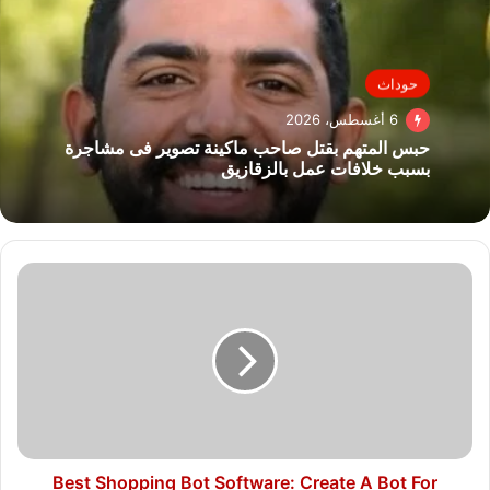
حوداث
6 أغسطس، 2026
حبس المتهم بقتل صاحب ماكينة تصوير فى مشاجرة
بسبب خلافات عمل بالزقازيق
Best
Shopping
Bot
Software:
Create
A
Bot
For
Online
Shopping
Best Shopping Bot Software: Create A Bot For