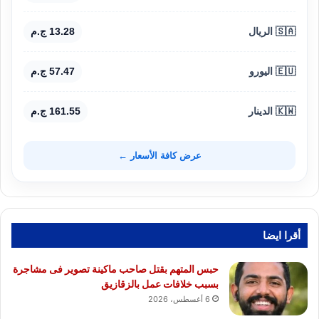
🇸🇦 الريال
13.28 ج.م
🇪🇺 اليورو
57.47 ج.م
🇰🇼 الدينار
161.55 ج.م
عرض كافة الأسعار ←
أقرا ايضا
حبس المتهم بقتل صاحب ماكينة تصوير فى مشاجرة
بسبب خلافات عمل بالزقازيق
6 أغسطس، 2026