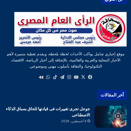
موقع إخباري شامل يواكب الأحداث لحظة بلحظة، ويقدم تغطية متميزة لأهم
الأخبار المحلية والعربية والعالمية، بالإضافة إلى أخبار الرياضة، الاقتصاد،
التكنولوجيا، والثقافة بأسلوب مهني وموضوعي.
‫X
فيسبوك
‫YouTube
انستقرام
تيلقرام
‫TikTok
واتساب
كواى
أخر المقالات
جوجل تجرى تغييرات فى قيادتها للحاق بسباق الذكاء
الاصطناعى
6 أغسطس، 2026