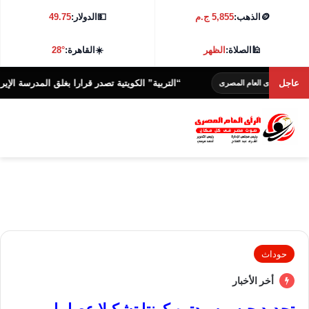
🪙
الذهب:
5,855 ج.م
💵
الدولار:
49.75
🕌
الصلاة:
الظهر
☀️
القاهرة:
28°
عاجل
“التربية” الكويتية تصدر قرارا بغلق المدرسة الإيرانية الخا
لرأى العام المصرى
حوداث
أخر الأخبار