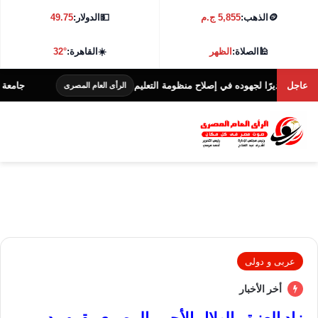
🪙
الذهب:
5,855 ج.م
💵
الدولار:
49.75
🕌
الصلاة:
الظهر
☀️
القاهرة:
32°
عاجل
رًا لجهوده في إصلاح منظومة التعليم
جامعة كفر الشيخ تطلق هاكاث
الرأى العام المصرى
عربى و دولى
أخر الأخبار