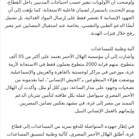
وأوضحت أن الأولويات تتغير حسب احتياجات المدنيين داخل القطاع،
ويتم التحديث باستمرار لضمان فاعلية الاستجابة، كما نوّهت إلى أن
الجهود الإنسانية لا تقتصر فقط على إرسال المواد الغذائية، بل تشمل
أيضًا الدعم الطبي والنفسي، بخاصة عند استقبال المصابين عبر معبر
رفح خلال فترات الهدنة.
آلية وطنية للمساعدات
وأشارت إلى أن مؤسسة الهلال الأحمر تعتمد على أكثر من 35 ألف
متطوع، منهم قرابة 2000 متطوع يعملون فقط في الاستجابة لأزمة
غزة، موزعين في مراكز لوجستية بالقاهرة والعريش والإسماعيلية.
ووصفت هؤلاء المتطوعين بـ”الجيش الإنساني”، لما يقدمونه من
تضحيات وجهود على مدار الساعة، دون كلل أو ملل. وأكدت أن الهلال
الأحمر المصري سيواصل عمله بكل طاقته لتأمين شريان الدعم
الممتد من مصر إلى غزة، في مشهد يعكس تضامن المصريين
وإيمانهم بالعمل الإنساني النبيل.
في إطار جهوده المتواصلة للدفع بمزيد من المساعدات إلى قطاع
غزة، أطلق الهلال الأحمر المصري، كآلية وطنية لتنسيق المساعدات