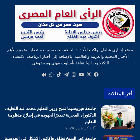
موقع إخباري شامل يواكب الأحداث لحظة بلحظة، ويقدم تغطية متميزة لأهم
الأخبار المحلية والعربية والعالمية، بالإضافة إلى أخبار الرياضة، الاقتصاد،
التكنولوجيا، والثقافة بأسلوب مهني وموضوعي.
‫X
فيسبوك
‫YouTube
انستقرام
تيلقرام
‫TikTok
واتساب
كواى
أخر المقالات
جامعة هيروشيما تمنح وزير التعليم محمد عبد اللطيف
الدكتوراه الفخرية تقديرًا لجهوده في إصلاح منظومة
التعليم
8 أغسطس، 2026
جامعة كفر الشيخ تطلق هاكاثون الابتكار في الحوسبة