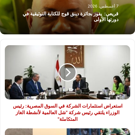
7 أغسطس، 2026
قريعي: يفوز بجائزة دينق قوج للكتابة التوثيقية في
دورتها الأولى
استعراض
استثمارات
الشركة
في
السوق
المصرية:
رئيس
الوزراء
يلتقي
رئيس
استعراض استثمارات الشركة في السوق المصرية: رئيس
شركة
الوزراء يلتقي رئيس شركة "شل العالمية لأنشطة الغاز
"شل
المتكاملة"
العالمية
لأنشطة
الاستخبارات