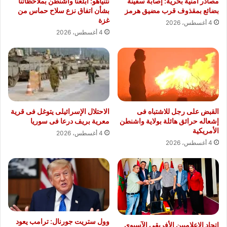
مصادر أمنية بحرية: إصابة سفينة
نتنياهو: أبلغنا واشنطن بملاحظاتنا
بضائع بمقذوف قرب مضيق هرمز
بشأن اتفاق نزع سلاح حماس من
غزة
4 أغسطس، 2026
4 أغسطس، 2026
القبض على رجل للاشتباه فى
الاحتلال الإسرائيلى يتوغل فى قرية
إشعاله حرائق هائلة بولاية واشنطن
معرية بريف درعا فى سوريا
الأمريكية
4 أغسطس، 2026
4 أغسطس، 2026
وول ستريت جورنال: ترامب يعود
اتحاد الإعلاميين الأفريقي الآسيوي