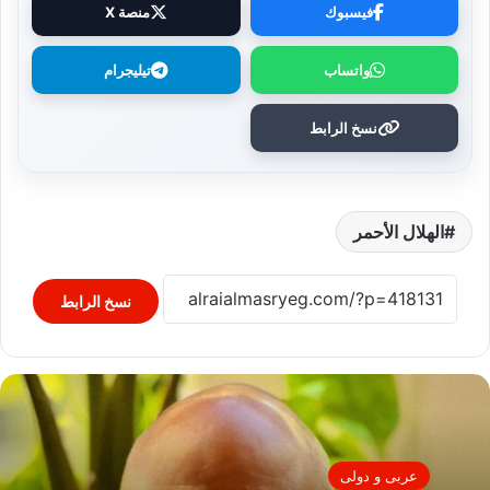
فيسبوك
منصة X
واتساب
تيليجرام
نسخ الرابط
الهلال الأحمر
نسخ الرابط
عربى و دولى