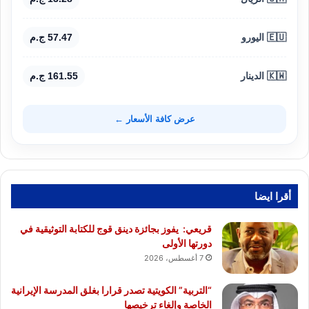
🇪🇺 اليورو
57.47 ج.م
🇰🇼 الدينار
161.55 ج.م
عرض كافة الأسعار ←
أقرا ايضا
قريعي: يفوز بجائزة دينق قوج للكتابة التوثيقية في
دورتها الأولى
7 أغسطس، 2026
“التربية” الكويتية تصدر قرارا بغلق المدرسة الإيرانية
الخاصة وإلغاء ترخيصها