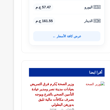
🇪🇺 اليورو
57.47 ج.م
🇰🇼 الدينار
161.55 ج.م
عرض كافة الأسعار ←
أقرا ايضا
وزير الصحة يُكرم فرق التمريض
بعيادات مدينة نصر ومدير عيادة
التأمين الصحي بالفرع ويوجه
بصرف مكافآت مالية تليق
بدورهن البطولي
6 أغسطس، 2026