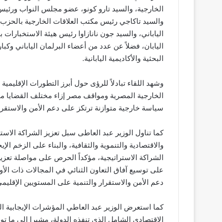
الخارجية، والسيد تارو كونو، عضو مجلس النواب ورئيس 
والسيد تاكاجي رئيس مكتب العلاقات الخارجية بالحزب
الياباني، والسيد جون نانازاوا رئيس هيئة الاستخبارات 
اليابان، فضلاً عن عدد من أعضاء البرلمان الياباني و
البحثية والأكاديمية اليابانية.
وشهد اللقاء تبادلاً للرؤى حول أبرز التطورات الإقليم
الخارجية المصرية ومواقف مصر إزاء مختلف القضايا مح
سياسة خارجية متوازنة ترتكز على دعم الأمن والاستقرار
كما تناول الوزير عبد العاطى سبل تعزيز الشراكة الاس
والاقتصادية والتنموية والثقافية، والبناء على الزخم الإ
الشراكة الاستراتيجية، مؤكداً الحرص على مواصلة تعزيز ال
على توسيع آفاق التعاون الثنائي في المجالات ذات الأ
دعم الأمن والاستقرار والتنمية على المستويين الإقليم
كما استعرض الوزير عبد العاطي المؤشرات الإيجابية ال
الاقتصادي الشامل الذي تنفذه الدولة، مشيرا الى ما 