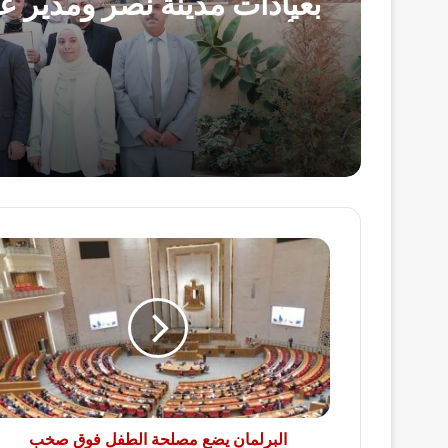
بعيادات مدينة نصر ومدير عي
التأمين الصحي بالفرع ويوج
بصرف مكافآت مالية تليق 
البطولي
البرلمان
يضع
مصلحة
الطفل
فوق
صخب
الخلافات..
البرلمان يضع مصلحة الطفل فوق صخب