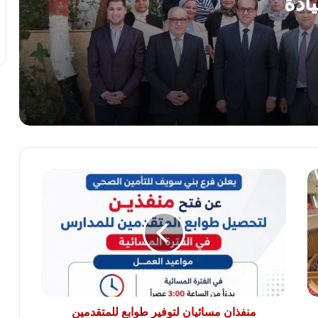
ادة
رئيس الوزراء يستقبل المدير العام لمنظمة
اليونسكو
ه
بدورهن
استجابةً لأولياء الأمور.. محافظ الجيزة يقرر
خفض الحد الأدنى لتنسيق الثانوية العامة إلى
225 درجة
محمد جبريل : زيادة الكهرباء 12% ترهق
المواطنين ..وعلي الحكومة كشف الحقيقة
كاملة
منفذان
الريف المصرى: 4500 طلب من المصريين
مسائيان
بالخارج للتعاقد على أراضى مزرعتك فى
لتوفير
مصر
طوابع
للمتقدمين
لرياض
النائب سامي سوس عضو مجلس النواب عن
الأطفال
سوهاج المراغة حزب مستقبل وطن يتقدم
والابتدائى
بخالص التهاني والشكر لفخامة الرئيس عبد
الفتاح السيسي رئيس الجمهورية
ببنى
سويف
منفذان مسائيان لتوفير طوابع للمتقدمين