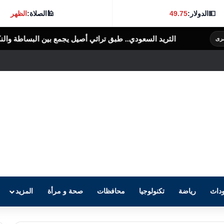
💵
الدولار:
49.75
🕌
الصلاة:
الظهر
دي.. طبق تراثي أصيل يجمع بين البساطة والنكهة الغنية
الرأى العام المصرى
داث
رياضة
تكنولوجيا
محافظات
صحة و مرأة
المزيد