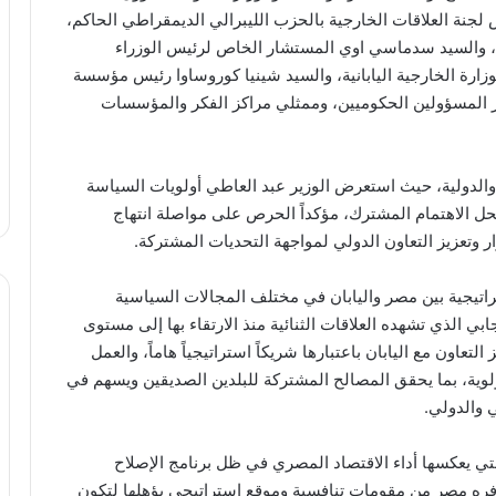
لجنة العلاقات الخارجية بالحزب الليبرالي الديمقراطي الحاكم،
، والسيد سدماسي اوي المستشار الخاص لرئيس الوزراء
بوزارة الخارجية اليابانية، والسيد شينيا كوروساوا رئيس مؤسسة
كبار المسؤولين الحكوميين، وممثلي مراكز الفكر والمؤسسات
ية والدولية، حيث استعرض الوزير عبد العاطي أولويات السياسة
ل الاهتمام المشترك، مؤكداً الحرص على مواصلة انتهاج
 وتعزيز التعاون الدولي لمواجهة التحديات المشتركة.
تراتيجية بين مصر واليابان في مختلف المجالات السياسية
يجابي الذي تشهده العلاقات الثنائية منذ الارتقاء بها إلى مستوى
تعاون مع اليابان باعتبارها شريكاً استراتيجياً هاماً، والعمل
ولوية، بما يحقق المصالح المشتركة للبلدين الصديقين ويسهم في
ي والدولي.
تي يعكسها أداء الاقتصاد المصري في ظل برنامج الإصلاح
توفره مصر من مقومات تنافسية وموقع استراتيجي يؤهلها لتكون