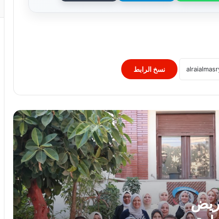
وزير الصحة يُكرم فرق التمريض بعيادات
مدينة نصر ومدير عيادة التأمين الصحي
بالفرع ويوجه بصرف مكافآت مالية تليق
بدورهن البطولي
بنك QNB مصر يعزز جاهزية المشروعات
الصغيرة والمتوسطة للنمو والتوسع من خلال
برنامج أبطال المشروعات الصغيرة
نسخ الرابط
والمتوسطة
برعاية رئيس جامعة الأزهر.. كلية طب
الأسنان (بنات) تنظم أول يوم علمي لجراحة
الفم والوجه والفكين
رئيس الوزراء يوافق على إنشاء منطقة
استثمارية داخل مشروع “البروج” بامتداد
مدينة الشروق
وزارة التعليم: عدد ساعات دراسية أكبر لمواد
شهادة البكالوريا
مريض