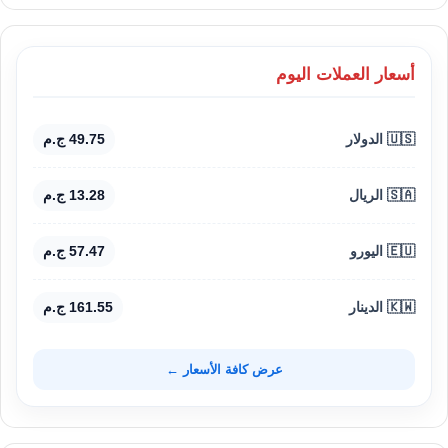
أسعار العملات اليوم
🇺🇸 الدولار
49.75 ج.م
🇸🇦 الريال
13.28 ج.م
🇪🇺 اليورو
57.47 ج.م
🇰🇼 الدينار
161.55 ج.م
عرض كافة الأسعار ←