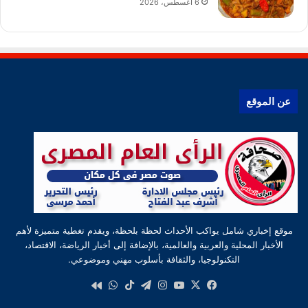
6 أغسطس، 2026
عن الموقع
موقع إخباري شامل يواكب الأحداث لحظة بلحظة، ويقدم تغطية متميزة لأهم
الأخبار المحلية والعربية والعالمية، بالإضافة إلى أخبار الرياضة، الاقتصاد،
التكنولوجيا، والثقافة بأسلوب مهني وموضوعي.
‫X
فيسبوك
‫YouTube
انستقرام
تيلقرام
‫TikTok
واتساب
كواى