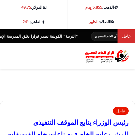
🪙
الذهب:
5,855 ج.م
💵
الدولار:
49.75
🕌
الصلاة:
الظهر
☀️
القاهرة:
24°
عاجل
“التربية” الكويتية تصدر قرارا بغلق المدرسة الإيرانية الخا
رأى العام المصرى
عاجل
رئيس الوزراء يتابع الموقف التنفيذى
للمشروعات الخاصة بصناعات خام الفوسفات