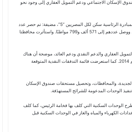
وق الإسكان الاجتماعي ودعم التمويل العقاري إلى وجود نحو
كما استعرضت السيدة/ مي عبد الحميد موقف إعلان المبادرة الرئاسية سكن لكل المصريين “5”، مضيفة: تم حصر عدد
المواطنين ممن قاموا بالتقديم على الموقع الإلكتروني، ووصل عددهم إلى 571 ألف و799 مواطنًا. واستأثرت محافظتا
لتمويل العقاري والدعم النقدي ودعم العائد، موضحة أن هناك
620 ألفا و407 مستفيدين من التمويل العقاري منذ عام 2014. كما استعرضت قائمة التدفقات النقدية المتوقعة
 الجديدة، والمحافظات، وتحصيل مستحقات صندوق الإسكان
فيذ الوحدات المدعومة للشرائح المستهدَفة.
طرح الوحدات السكنية التي كلف بها فخامة الرئيس، كما كلف
ادات الكهرباء والمياه والغاز في الوحدات السكنية قبل