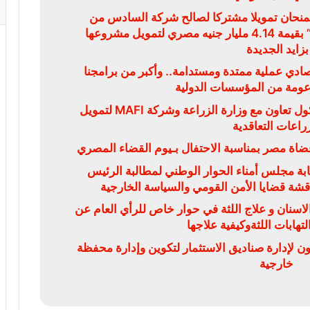
يمنحان تمويلا مشتركا لصالح شركة السادس من
أكتوبر للتنمية والاستثمار “سوديك” بقيمة 4.14 مليار جنيه مصري لتمويل مشروعها
بزايد الجديدة
قتصادي عملية ممتدة ومستدامة.. وأكبر من برامجنا
دعومة من المؤسسات الدولية
البنك الزراعي المصري يوقع بروتوكول تعاون مع وزارة الزراعة وشركة MAFI لتمويل
زراعات التعاقدية
ضاة مصر بمناسبة الاحتفال بـيوم القضاء المصري
بة مجلس أمناء الحوار الوطني لمطالبة الرئيس
ناقشة قضايا الأمن القومي والسياسة الخارجية
سنان و علاج اللثة في حوار خاص للرأي العام عن
تهابات اللثةوكيفية علاجها
ون لإدارة صناديق الاستثمار لتكوين وإدارة محفظة
خارجية