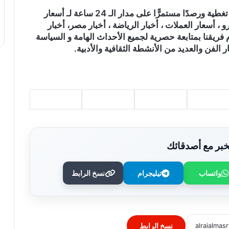
)، تغطية ورصدًا مستمرًّا على مدار الـ 24 ساعة لـ أسعار
و ، أسعار العملات ، أخبار الرياضة ، أخبار مصر، أخبار
 فريقنا بمتابعة حصرية لجميع الأحداث الهامة و السياسة
ر الفن والعديد من الأنشطة الثقافية والأدبية.
بر مع أصدقائك
وزير الصحة يُكرم فرق التمريض بعيادات
مدينة نصر ومدير عيادة التأمين الصحي
واتساب
تيليجرام
نسخ الرابط
بالفرع ويوجه بصرف مكافآت مالية تليق
بدورهن البطولي
بنك QNB مصر يعزز جاهزية المشروعات
الصغيرة والمتوسطة للنمو والتوسع من خلال
برنامج أبطال المشروعات الصغيرة
نسخ الرابط