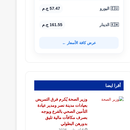
🇪🇺 اليورو
57.47 ج.م
🇰🇼 الدينار
161.55 ج.م
عرض كافة الأسعار ←
أقرا ايضا
وزير الصحة يُكرم فرق التمريض
بعيادات مدينة نصر ومدير عيادة
التأمين الصحي بالفرع ويوجه
بصرف مكافآت مالية تليق
بدورهن البطولي
6 أغسطس، 2026