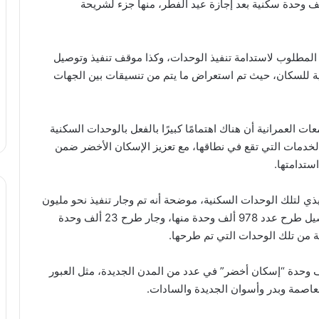
لفة. كما أن هناك توجيهًا بالإعلان عن حجز 400 ألف وحدة سكنية بعد إجازة عيد الفطر، منها جزء لشريحة
ل المطلوب لاستدامة تنفيذ الوحدات، وكذا موقف تنفيذ وتوصيل
مية للسكان، حيث تم استعراض ما يتم من تنسيقات بين الجهات
ت العمرانية أن هناك اهتمامًا كبيرًا بالفعل بالوحدات السكنية
دمات التي تقع في نطاقها، مع تعزيز الإسكان الأخضر ضمن
ستدامتها.
ي لتلك الوحدات السكنية، موضحة أنه تم وجار تنفيذ نحو مليون
وحدة سكنية “إسكان منخفضي الدخل”، حيث تم بالتفصيل طرح عدد 978 ألف وحدة منها، وجار طرح 23 ألف وحدة
: تشمل وحدات منخفضي الدخل أيضًا 54.6 ألف وحدة “إسكان أخضر” في عدد من المدن الجديدة، مثل العبور
عاصمة وبدر وأسوان الجديدة والسادات.