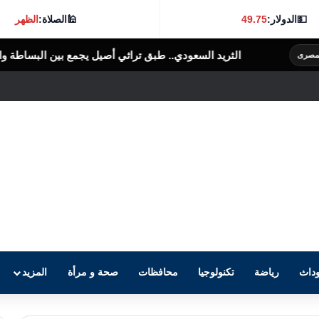
💵
الدولار:
49.75
🕌
الصلاة:
الظهر
د السعودي.. طبق تراثي أصيل يجمع بين البساطة والنكهة الغنية
الرأى العام 
داث
رياضة
تكنولوجيا
محافظات
صحة و مرأة
المزيد