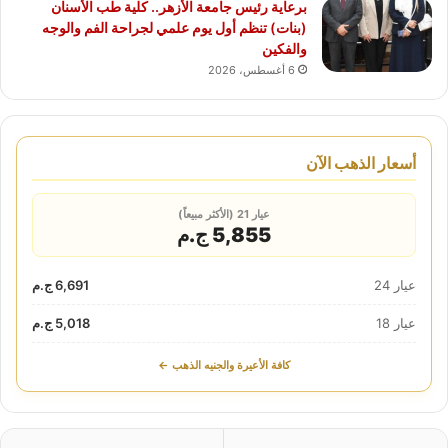
برعاية رئيس جامعة الأزهر.. كلية طب الأسنان
(بنات) تنظم أول يوم علمي لجراحة الفم والوجه
والفكين
6 أغسطس، 2026
أسعار الذهب الآن
عيار 21 (الأكثر مبيعاً)
5,855 ج.م
عيار 24
6,691 ج.م
عيار 18
5,018 ج.م
كافة الأعيرة والجنيه الذهب ←