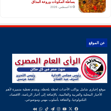
بساطة المكونات وروعة المذاق
6 أغسطس، 2026
عن الموقع
موقع إخباري شامل يواكب الأحداث لحظة بلحظة، ويقدم تغطية متميزة لأهم
الأخبار المحلية والعربية والعالمية، بالإضافة إلى أخبار الرياضة، الاقتصاد،
التكنولوجيا، والثقافة بأسلوب مهني وموضوعي.
‫X
فيسبوك
‫YouTube
انستقرام
تيلقرام
‫TikTok
واتساب
كواى