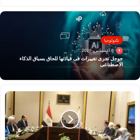
تكنولوجيا
6 أغسطس، 2026
جوجل تجرى تغييرات فى قيادتها للحاق بسباق الذكاء
الاصطناعى
وزير
الصحة
يبحث
مستجدات
مدينة
اللقاحات
ويؤكد
إطلاق