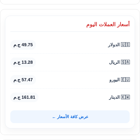
أسعار العملات اليوم
🇺🇸 الدولار
49.75 ج.م
🇸🇦 الريال
13.28 ج.م
🇪🇺 اليورو
57.47 ج.م
🇰🇼 الدينار
161.81 ج.م
عرض كافة الأسعار ←