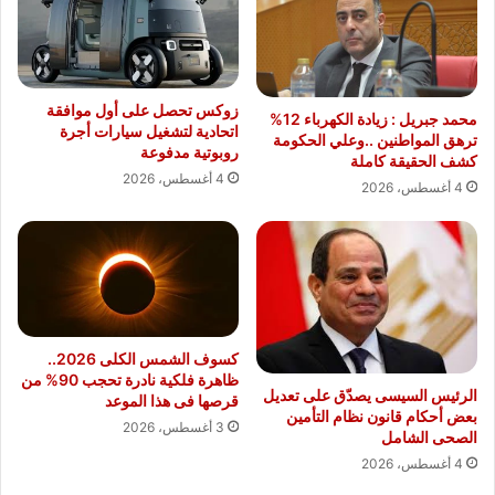
زوكس تحصل على أول موافقة
محمد جبريل : زيادة الكهرباء 12%
اتحادية لتشغيل سيارات أجرة
ترهق المواطنين ..وعلي الحكومة
روبوتية مدفوعة
كشف الحقيقة كاملة
4 أغسطس، 2026
4 أغسطس، 2026
كسوف الشمس الكلى 2026..
ظاهرة فلكية نادرة تحجب 90% من
الرئيس السيسى يصدّق على تعديل
قرصها فى هذا الموعد
بعض أحكام قانون نظام التأمين
3 أغسطس، 2026
الصحى الشامل
4 أغسطس، 2026