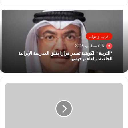
عربى و دولى
6 أغسطس، 2026
“التربية” الكويتية تصدر قرارا بغلق المدرسة الإيرانية
الخاصة وإلغاء ترخيصها
جابكو
تخطط
لزيادة
معدل
إنتاجها
إلى
72
ألف