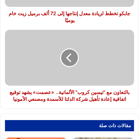
برميل
زيت
جابكو تخطط لزيادة معدل إنتاجها إلى 72 ألف برميل زيت خام
خام
يوميًا
يوميًا
بالتعاون
مع
"تيسين
كروب"
الألمانية..
«عصمت»
يشهد
توقيع
اتفاقية
إعادة
بالتعاون مع "تيسين كروب" الألمانية.. «عصمت» يشهد توقيع
تأهيل
اتفاقية إعادة تأهيل شركة الدلتا للأسمدة ومصنعي الأمونيا
شركة
الدلتا
للأسمدة
ومصنعي
مقالات ذات صلة
الأمونيا