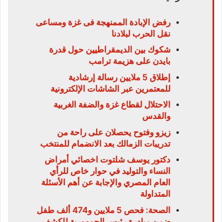
رفض الإبادة الممنهجة فى غزة ومساعى
نقل الحرب لبلادنا
شكوك بين الديمقراطيين حول قدرة
بايدن على هزيمة ترامب
إطلاق 5 ملايين رسالة إرشادية
للمعتمرين عبر الشاشات الإلكترونية
الاحتلال لقطاع غزة والضفة الغربية
والقدس
زيزو وفتوح يحصلان على راحة من
تدريبات الزمالك بعد الانضمام للمنتخب
دكتور يوسف شلتوت اخصائي أمراض
النساء والتوليد في حوار خاص للرأي
العام المصري والإجابة عن أهم الأسئلة
المتداولة
الصحة: فحص 5 ملايين و474 ألف طفل
ضمن مبادرة رئيس الجمهورية للكشف