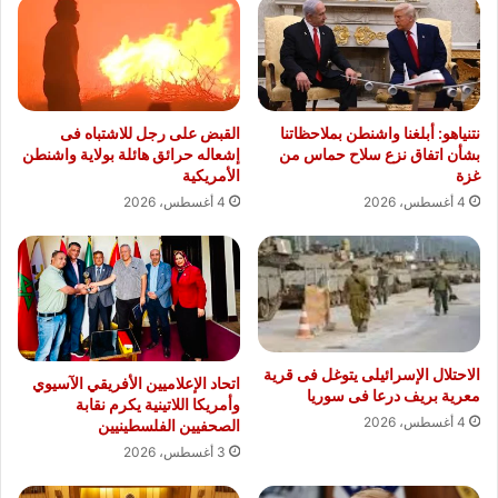
نتنياهو: أبلغنا واشنطن بملاحظاتنا
القبض على رجل للاشتباه فى
بشأن اتفاق نزع سلاح حماس من
إشعاله حرائق هائلة بولاية واشنطن
غزة
الأمريكية
4 أغسطس، 2026
4 أغسطس، 2026
الاحتلال الإسرائيلى يتوغل فى قرية
اتحاد الإعلاميين الأفريقي الآسيوي
معرية بريف درعا فى سوريا
وأمريكا اللاتينية يكرم نقابة
4 أغسطس، 2026
الصحفيين الفلسطينيين
3 أغسطس، 2026