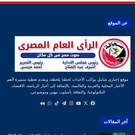
عن الموقع
موقع إخباري شامل يواكب الأحداث لحظة بلحظة، ويقدم تغطية متميزة لأهم
الأخبار المحلية والعربية والعالمية، بالإضافة إلى أخبار الرياضة، الاقتصاد،
التكنولوجيا، والثقافة بأسلوب مهني وموضوعي.
‫X
فيسبوك
‫YouTube
انستقرام
تيلقرام
‫TikTok
واتساب
كواى
أخر المقالات