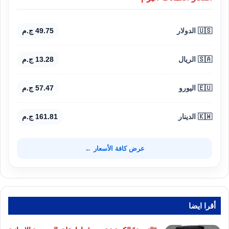
🇺🇸 الدولار
49.75 ج.م
🇸🇦 الريال
13.28 ج.م
🇪🇺 اليورو
57.47 ج.م
🇰🇼 الدينار
161.81 ج.م
عرض كافة الأسعار ←
أقرا ايضا