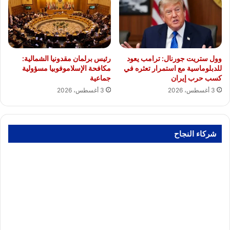
وول ستريت جورنال: ترامب يعود
رئيس برلمان مقدونيا الشمالية:
للدبلوماسية مع استمرار تعثره في
مكافحة الإسلاموفوبيا مسؤولية
كسب حرب إيران
جماعية
3 أغسطس، 2026
3 أغسطس، 2026
شركاء النجاح