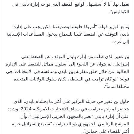
نعمل بها. أنا لا أستسهل الواقع المعقد الذي تواجه إدارة بايدن في
الكواليس
“.
وتابع الوزير قوله: “أمريكا حليفتنا وصديقتنا، لكن يجب على إدارة
بايدن التوقف عن الضغط علينا للسماح بدخول المساعدات الإنسانية
إلى غزة
“.
بن غفير الذي طلب من إدارة بايدن التوقف عن الضغط على
إسرائيل، لم يتوان عن اللجوء إلى أسلوب مماثل للضغط على الإدارة
الحالية، من خلال خلق مقارنة بين بايدن ومنافسه في الانتخابات، في
قوله: “لو كان ترامب في السلطة، لكان سلوك الولايات المتحدة
مختلفا تماماً
“.
حاول بن غفير في حديثه التركيز على أكثر ما يخشاه بايدن، الذي
يتحضر لمواجهة ترامب في سباق الانتخابات الامريكية 2024، وشدد
على أن إدارة بايدن “تضر بالمجهود الحربي الإسرائيلي”، وأن
المرشح الرئاسي الجمهوري دونالد ترامب “سيمنح إسرائيل حرية
أكبر للقضاء على حماس
“.