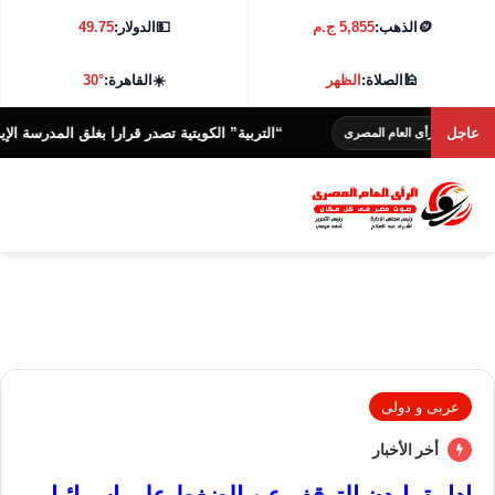
🪙
الذهب:
5,855 ج.م
💵
الدولار:
49.75
🕌
الصلاة:
الظهر
☀️
القاهرة:
30°
عاجل
“التربية” الكويتية تصدر قرارا بغلق المدرسة الإيرانية ا
الرأى العام المصرى
عربى و دولى
أخر الأخبار