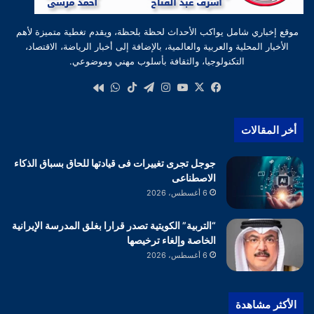
موقع إخباري شامل يواكب الأحداث لحظة بلحظة، ويقدم تغطية متميزة لأهم
الأخبار المحلية والعربية والعالمية، بالإضافة إلى أخبار الرياضة، الاقتصاد،
التكنولوجيا، والثقافة بأسلوب مهني وموضوعي.
‫X
فيسبوك
‫YouTube
انستقرام
تيلقرام
‫TikTok
واتساب
كواى
أخر المقالات
جوجل تجرى تغييرات فى قيادتها للحاق بسباق الذكاء
الاصطناعى
6 أغسطس، 2026
“التربية” الكويتية تصدر قرارا بغلق المدرسة الإيرانية
الخاصة وإلغاء ترخيصها
6 أغسطس، 2026
الأكثر مشاهدة