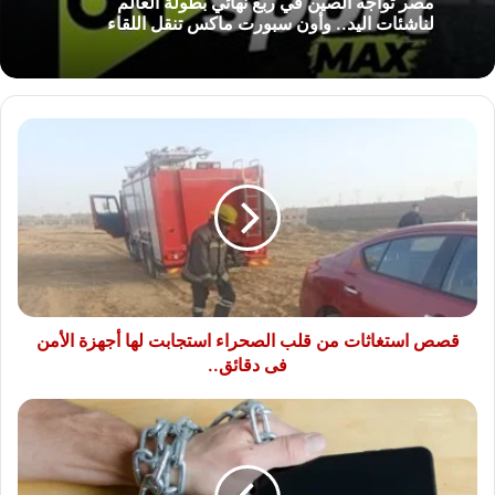
مصر تواجه الصين في ربع نهائي بطولة العالم
لناشئات اليد.. وأون سبورت ماكس تنقل اللقاء
قصص
استغاثات
من
قلب
الصحراء
استجابت
لها
أجهزة
الأمن
فى
قصص استغاثات من قلب الصحراء استجابت لها أجهزة الأمن
دقائق..
فى دقائق..
إدمان
العصر..
لماذا
لا