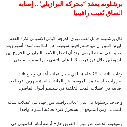
برشلونة يفقد “محركه البرازيلي”.. إصابة
الساق تُغيب رافينيا
قال برشلونة حامل لقب دوري الدرجة الأولى الإسباني لكرة القدم
اليوم الاثنين إن مهاجمه رافينيا سيغيب عن الملاعب لمدة أسبوع بعد
إصابته في ساقه اليمنى، بعد أن اضطر اللاعب البرازيلي للخروج بين
الشوطين خلال فوز فريقه 3-1 على إلتشي يوم السبت الماضي.
وغاب اللاعب (29 عاما)، الذي سجل ثمانية أهداف وصنع ثلاث
تمريرات حاسمة هذا الموسم، عن الملاعب لمدة شهرين تقريبا بعد
إصابته في عضلات الفخذ الخلفية في سبتمبر أيلول الماضي.
وأضاف برشلونة في بيان “يعاني رافينيا من إجهاد في عضلات ساقه
اليمنى… ومن المتوقع أن تستغرق فترة تعافيه أسبوعا واحدا”.
وسيغيب اللاعب عن مباراة الفريق خارج أرضه أمام ألباسيتي في