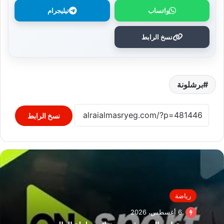
واتساب
تيليجرام
نسخ الرابط
برشلونة
نسخ الرابط
رياضة
6 أغسطس، 2026