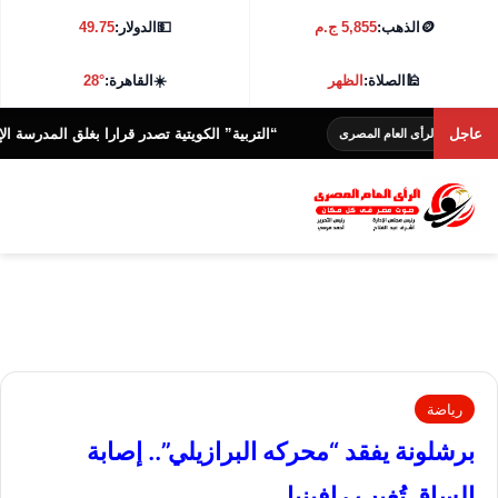
🪙
الذهب:
5,855 ج.م
💵
الدولار:
49.75
🕌
الصلاة:
الظهر
☀️
القاهرة:
28°
عاجل
“التربية” الكويتية تصدر قرارا بغلق المدرسة الإيرانية الخ
الرأى العام المصرى
رياضة
برشلونة يفقد “محركه البرازيلي”.. إصابة
الساق تُغيب رافينيا