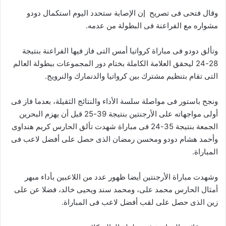
وقال فتحى فى تصريح إن الإصابة ستحدد اليوم استكمال دودو
مشواره مع الفراعنة فى البطولة من عدمه.
وتألق دودو فى مباراة كرواتيا أمس التى فاز فيها الفراعنة بنتيجة
28-24 ليحقق العلامة الكاملة بختام دور المجموعات ببطولة العالم
التى تقام بتنظيم مشترك بين كرواتيا والدنمارك والنرويج.
ونجح باستور فى مواصلة سلسة الأداء والنتائج الثقيلة، بعدما فاز فى
أولى مواجهاته على الأرجنتين بنتيجة 39-25 قبل أن يهزم البحرين
الجمعة بنتيجة 35-24 فى مباراة شهدت تألق الحارس كريم هنداوى
وأحمد هشام دودو ومحسن رمضان الذى حصل على أفضل لاعب فى
المباراة.
وشهدت مباراة الأرجنتين أيضا ظهور عدد من اللاعبين بأداء مبهر
أمثال الحارس محمد على، ومحمد سند ويحيى خالد، فضلا عن على
زين الذى حصل على لقب أفضل لاعب فى المباراة.