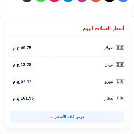
أسعار العملات اليوم
🇺🇸 الدولار
49.75 ج.م
🇸🇦 الريال
13.28 ج.م
🇪🇺 اليورو
57.47 ج.م
🇰🇼 الدينار
161.55 ج.م
عرض كافة الأسعار ←