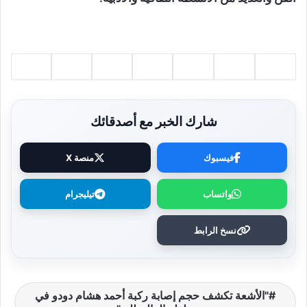
شارك الخبر مع أصدقائك
فيسبوك
منصة X
واتساب
تيليجرام
نسخ الرابط
"الأشعة تكشف حجم إصابة ركبة أحمد هشام دودو في