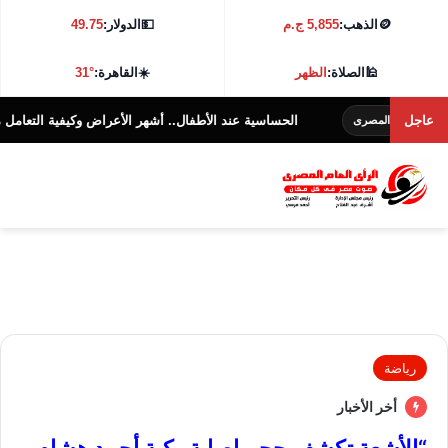
🪙
الذهب:
5,855 ج.م
💵
الدولار:
49.75
🕌
الصلاة:
الظهر
☀️
القاهرة:
31°
عاجل
الحساسية عند الأطفال.. أشهر الأعراض وكيفية التعامل معها؟
عام المصرى
ا
رياضة
أخر الأخبار