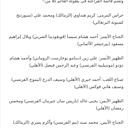
وتضم قائمة الفراعنة فى بطولة العالم كلا من:-
حراس المرمى: كريم هنداوي (الزمالك) ومحمد علي (سبورتنج
لشبونة البرتغالي)
الجناح الأيسر: أحمد هشام سيسا (ڤويڤودينا الصربي) وبلال إبراهيم
مسعود (بيرجيشر الألماني)
الظهير الأيسر: علي زين (دينامو بوخارست الروماني) وأحمد هشام
دودو (مونبيلييه الفرنسي) وعبد الرحمن فيصل (الأهلي)
صناع اللعب: أحمد خيري (الأهلي) وسيف الدرع (ليموج الفرنسي)
وسيف هاني فوكس (الأهلي)
الظهير الأيمن: يحيى خالد (باريس سان جيرمان الفرنسي) ومحسن
رمضان (الأهلي)
الجناح الأيمن: محمد سند (نيم الفرنسي) وأكرم يسري (الزمالك)