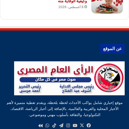
وكيفية الوقاية منه
8 أغسطس، 2026
عن الموقع
موقع إخباري شامل يواكب الأحداث لحظة بلحظة، ويقدم تغطية متميزة لأهم
الأخبار المحلية والعربية والعالمية، بالإضافة إلى أخبار الرياضة، الاقتصاد،
التكنولوجيا، والثقافة بأسلوب مهني وموضوعي.
‫X
فيسبوك
‫YouTube
انستقرام
تيلقرام
‫TikTok
واتساب
كواى