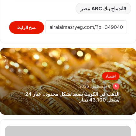
اندماج بنك ABC مصر
نسخ الرابط
اقتصاد
8 أغسطس، 2026
الذهب في الكويت يصعد بشكل محدود.. عيار 24
يسجل 43.100 دينار
محافظ
المنوفية