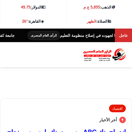
🪙
الذهب:
5,855 ج.م
💵
الدولار:
49.75
🕌
الصلاة:
الظهر
☀️
القاهرة:
26°
عاجل
ا لجهوده في إصلاح منظومة التعليم
جامعة كفر الشيخ تطلق هاكاثون 
الرأى العام المصرى
اقتصاد
أخر الأخبار