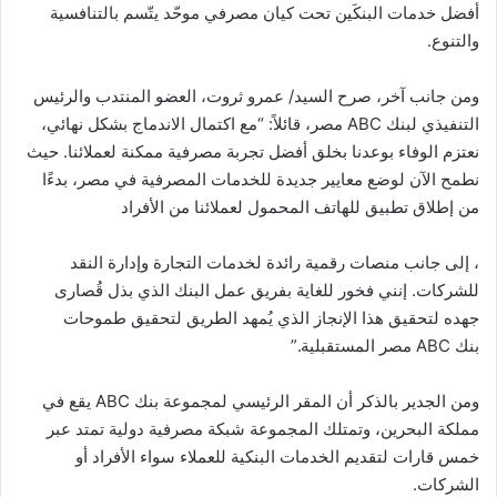
أفضل خدمات البنكَين تحت كيان مصرفي موحّد يتّسم بالتنافسية
والتنوع.
ومن جانب آخر، صرح السيد/ عمرو ثروت، العضو المنتدب والرئيس
التنفيذي لبنك
ABC
مصر، قائلاً: “مع اكتمال الاندماج بشكل نهائي،
نعتزم الوفاء بوعدنا بخلق أفضل تجربة مصرفية ممكنة لعملائنا. حيث
نطمح الآن لوضع معايير جديدة للخدمات المصرفية في مصر، بدءًا
من إطلاق تطبيق للهاتف المحمول لعملائنا من الأفراد
، إلى جانب منصات رقمية رائدة لخدمات التجارة وإدارة النقد
للشركات. إنني فخور للغاية بفريق عمل البنك الذي بذل قُصارى
جهده لتحقيق هذا الإنجاز الذي يُمهد الطريق لتحقيق طموحات
بنك
ABC
مصر المستقبلية.”
ومن الجدير بالذكر أن المقر الرئيسي لمجموعة بنك
ABC
يقع في
مملكة البحرين، وتمتلك المجموعة شبكة مصرفية دولية تمتد عبر
خمس قارات لتقديم الخدمات البنكية للعملاء سواء الأفراد أو
الشركات.