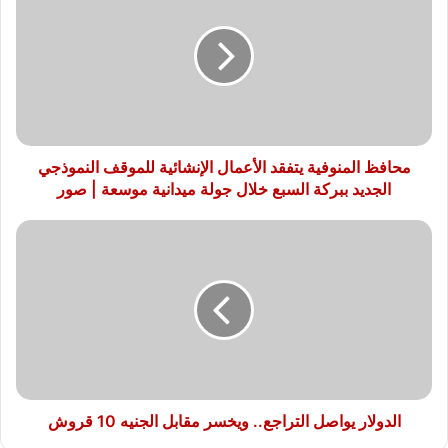
يتفقد
الأعمال
الإنشائية
للموقف
النموذجي
الجديد
ببركة
السبع
محافظ المنوفية يتفقد الأعمال الإنشائية للموقف النموذجي
خلال
الجديد ببركة السبع خلال جولة ميدانية موسعة | صور
جولة
ميدانية
الدولار
موسعة
يواصل
|
التراجع..
صور
ويخسر
مقابل
الجنيه
10
قروش
الدولار يواصل التراجع.. ويخسر مقابل الجنيه 10 قروش