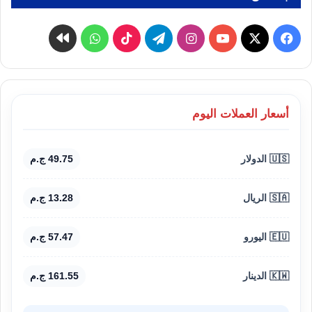
‫X
فيسبوك
‫YouTube
انستقرام
تيلقرام
‫TikTok
واتساب
كواى
أسعار العملات اليوم
🇺🇸 الدولار
49.75 ج.م
🇸🇦 الريال
13.28 ج.م
🇪🇺 اليورو
57.47 ج.م
🇰🇼 الدينار
161.55 ج.م