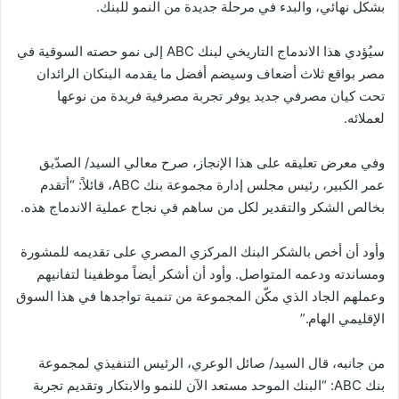
بشكل نهائي، والبدء في مرحلة جديدة من النمو للبنك.
سيُؤدي هذا الاندماج التاريخي لبنك
ABC
إلى نمو حصته السوقية في
مصر بواقع ثلاث أضعاف وسيضم أفضل ما يقدمه البنكان الرائدان
تحت كيان مصرفي جديد يوفر تجربة مصرفية فريدة من نوعها
لعملائه.
وفي معرض تعليقه على هذا الإنجاز، صرح معالي السيد/ الصدّيق
عمر الكبير، رئيس مجلس إدارة مجموعة بنك
ABC
، قائلاً: “أتقدم
بخالص الشكر والتقدير لكل من ساهم في نجاح عملية الاندماج هذه.
وأود أن أخص بالشكر البنك المركزي المصري على تقديمه للمشورة
ومساندته ودعمه المتواصل. وأود أن أشكر أيضاً موظفينا لتفانيهم
وعملهم الجاد الذي مكّن المجموعة من تنمية تواجدها في هذا السوق
الإقليمي الهام.”
من جانبه، قال السيد/ صائل الوعري، الرئيس التنفيذي لمجموعة
بنك
ABC
: “البنك الموحد مستعد الآن للنمو والابتكار وتقديم تجربة