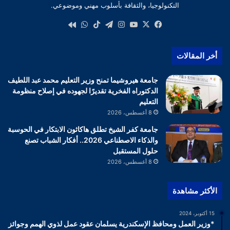
التكنولوجيا، والثقافة بأسلوب مهني وموضوعي.
‫X
فيسبوك
‫YouTube
انستقرام
تيلقرام
‫TikTok
واتساب
كواى
أخر المقالات
جامعة هيروشيما تمنح وزير التعليم محمد عبد اللطيف
الدكتوراه الفخرية تقديرًا لجهوده في إصلاح منظومة
التعليم
8 أغسطس، 2026
جامعة كفر الشيخ تطلق هاكاثون الابتكار في الحوسبة
والذكاء الاصطناعي 2026.. أفكار الشباب تصنع
حلول المستقبل
8 أغسطس، 2026
الأكثر مشاهدة
15 أكتوبر، 2024
*وزير العمل ومحافظ الإسكندرية يسلمان عقود عمل لذوي الهمم وجوائز