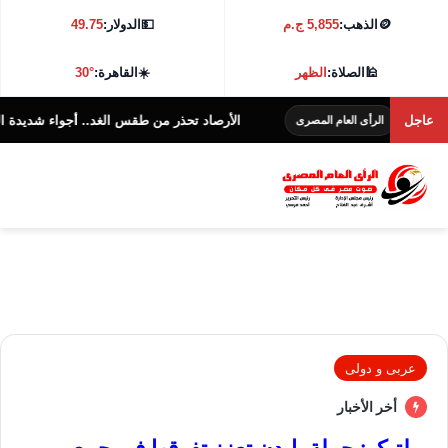
🪙
الذهب:
5,855 ج.م
💵
الدولار:
49.75
🕌
الصلاة:
الظهر
☀️
القاهرة:
30°
عاجل
الأرصاد تحذر من طقس الغد.. أجواء شديدة الحرارة و38 درجة بالقاهرة
الرأى العام المصرى
عربى و دولى
أخر الأخبار