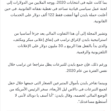
بما كانت عليه فى انتخابات 2020، ووجه الملايين من الدولارات إلى
لجنة عمل سياسى قيادية تساعد فى تغطية نفقاته القانونية. فى حين
أعلنت حملة بايدن أنها أنفقت فقط 122 ألف دولار على الخدمات
القانونية.
وتشير المجلة إلى أن هذا التفاوت المالى يعد جزءا أساسيا من
استراتيجية بايدن لإغراق ترامب فى إنفاق إعلانى مبكر ومكثف،
والذى بدأ بالفعل هذا الربيع بـ 30 مليون دولار على الإعلانات
التلفزيونية والرقمية.
ورغم ذلك، فإن جمع بايدن للتبرعات يظل متراجعا عن ترامب خلال
نفس الفترة من عام 2020.
وبينما تفاخر بايدن بأموال المتبرعين الصغار التى جمعها خلال حفل
لجمع التبرعات فى دالاس ليل الأربعاء، سخر الرئيس الأمريكة من
الوضع المالى لخصمه، وقال بايدن: “أنا آسف يا دونالد لأننى لا
أستطيع مساعدتك”.