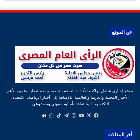
عن الموقع
موقع إخباري شامل يواكب الأحداث لحظة بلحظة، ويقدم تغطية متميزة لأهم
الأخبار المحلية والعربية والعالمية، بالإضافة إلى أخبار الرياضة، الاقتصاد،
التكنولوجيا، والثقافة بأسلوب مهني وموضوعي.
‫X
فيسبوك
‫YouTube
انستقرام
تيلقرام
‫TikTok
واتساب
كواى
أخر المقالات