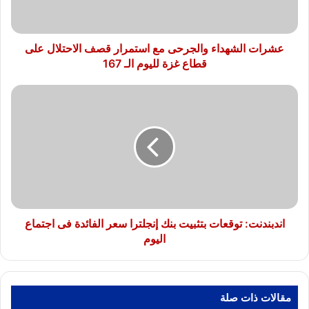
الاحتلال
على
قطاع
غزة
عشرات الشهداء والجرحى مع استمرار قصف الاحتلال على
لليوم
قطاع غزة لليوم الـ 167
الـ
167
اندبندنت:
توقعات
بتثبيت
بنك
إنجلترا
سعر
الفائدة
فى
اجتماع
اليوم
اندبندنت: توقعات بتثبيت بنك إنجلترا سعر الفائدة فى اجتماع
اليوم
مقالات ذات صلة