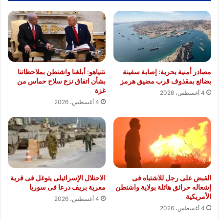
مصادر أمنية بحرية: إصابة سفينة
نتنياهو: أبلغنا واشنطن بملاحظاتنا
بضائع بمقذوف قرب مضيق هرمز
بشأن اتفاق نزع سلاح حماس من
غزة
4 أغسطس، 2026
4 أغسطس، 2026
القبض على رجل للاشتباه فى
الاحتلال الإسرائيلى يتوغل فى قرية
إشعاله حرائق هائلة بولاية واشنطن
معرية بريف درعا فى سوريا
الأمريكية
4 أغسطس، 2026
4 أغسطس، 2026