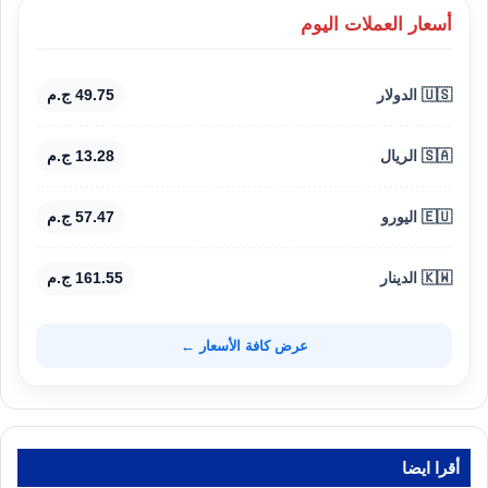
أسعار العملات اليوم
🇺🇸 الدولار
49.75 ج.م
🇸🇦 الريال
13.28 ج.م
🇪🇺 اليورو
57.47 ج.م
🇰🇼 الدينار
161.55 ج.م
عرض كافة الأسعار ←
أقرا ايضا