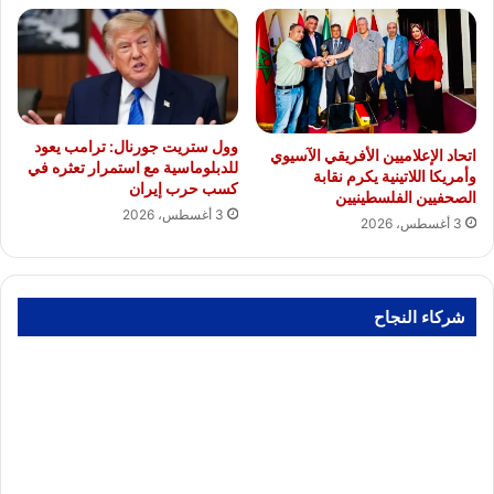
وول ستريت جورنال: ترامب يعود
اتحاد الإعلاميين الأفريقي الآسيوي
للدبلوماسية مع استمرار تعثره في
وأمريكا اللاتينية يكرم نقابة
كسب حرب إيران
الصحفيين الفلسطينيين
3 أغسطس، 2026
3 أغسطس، 2026
شركاء النجاح