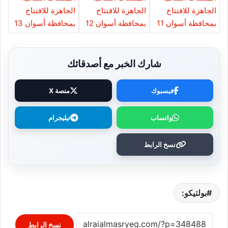
شارك الخبر مع أصدقائك
فيسبوك
منصة X
واتساب
تيليجرام
نسخ الرابط
بولتيكو:
نسخ الرابط