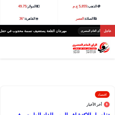
🪙
الذهب:
5,855 ج.م
💵
الدولار:
49.75
🕌
الصلاة:
العصر
☀️
القاهرة:
36°
عاجل
مهرجان القلعة يستضيف نسمة محجوب في حفل غنائي يوم 17 أغس
لرأى العام المصرى
اقتصاد
أخر الأخبار