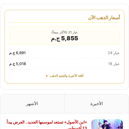
أسعار الذهب الآن
عيار 21 (الأكثر مبيعاً)
5,855 ج.م
عيار 24
6,691 ج.م
عيار 18
5,018 ج.م
كافة الأعيرة والجنيه الذهب ←
الأخيرة
الأشهر
«ابن الأصول» تستعد لموسمها الجديد.. العرض يبدأ
13 أغسطس