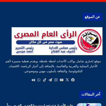
عن الموقع
موقع إخباري شامل يواكب الأحداث لحظة بلحظة، ويقدم تغطية متميزة لأهم
الأخبار المحلية والعربية والعالمية، بالإضافة إلى أخبار الرياضة، الاقتصاد،
التكنولوجيا، والثقافة بأسلوب مهني وموضوعي.
‫X
فيسبوك
‫YouTube
انستقرام
تيلقرام
‫TikTok
واتساب
كواى
أخر المقالات
«ابن الأصول» تستعد لموسمها الجديد.. العرض يبدأ