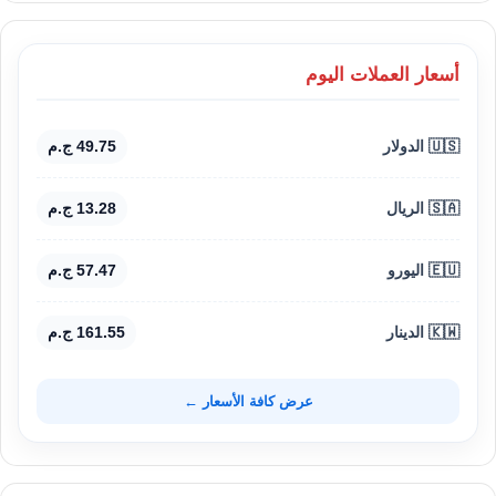
أسعار العملات اليوم
🇺🇸 الدولار
49.75 ج.م
🇸🇦 الريال
13.28 ج.م
🇪🇺 اليورو
57.47 ج.م
🇰🇼 الدينار
161.55 ج.م
عرض كافة الأسعار ←