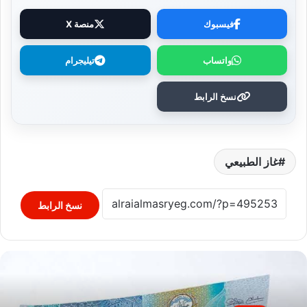
فيسبوك
منصة X
واتساب
تيليجرام
نسخ الرابط
غاز الطبيعي
نسخ الرابط