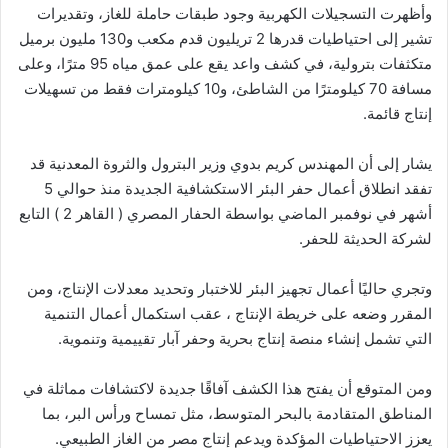
وأظهرت التسجيلات الكهربية وجود طبقات حاملة للغاز، وتقديرات
تشير إلى احتياطيات قدرها 2 تريليون قدم مكعب و130 مليون برميل
متكثفات بترولية، في كشف واعد يقع على عمق مياه 95 مترًا، وعلى
مسافة 70 كيلومترًا من الشاطئ، و10 كيلومترات فقط من تسهيلات
إنتاج قائمة.
يشار إلى أن المهندس كريم بدوي وزير البترول والثروة المعدنية قد
تفقد انطلاق أعمال حفر البئر الاستكشافية الجديدة منذ حوالي 5
أشهر في نوفمبر الماضي بواسطة الحفار المصري ( القاهر 2 ) التابع
لشركة الحديثة للحفر.
وتجري حاليًا أعمال تجهيز البئر للاختبار وتحديد معدلات الإنتاج، ومن
المقرر وضعه على خريطة الإنتاج ، عقب استكمال أعمال التنمية
التي تشمل إنشاء منصة إنتاج بحرية وحفر آبار تقييمية وتنموية.
ومن المتوقع أن يفتح هذا الكشف آفاقًا جديدة لاكتشافات مماثلة في
المناطق المتقادمة بالبحر المتوسط، مثل تمساح ورأس البر، بما
يعزز الاحتياطيات المؤكدة ويدعم إنتاج مصر من الغاز الطبيعي.