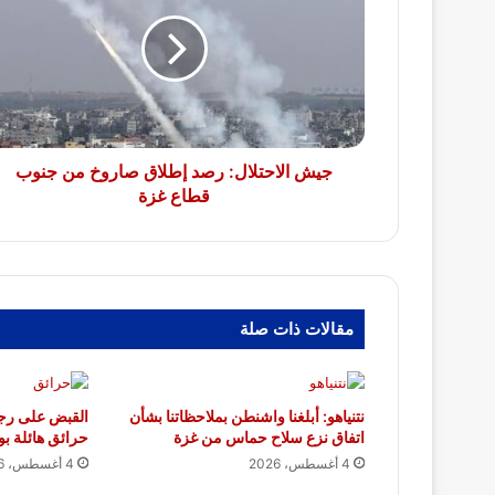
رصد
إطلاق
صاروخ
من
جنوب
قطاع
غزة
جيش الاحتلال: رصد إطلاق صاروخ من جنوب
قطاع غزة
مقالات ذات صلة
نتنياهو: أبلغنا واشنطن بملاحظاتنا بشأن
القبض على رجل
اتفاق نزع سلاح حماس من غزة
حرائق هائلة بو
4 أغسطس، 2026
4 أغسطس، 2026