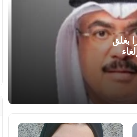
على بلدة برج الشمالي
لغز اختفاء مجتبى خامنئي يحير الولايات
المتحدة.. خبير: إما مات أو أصبح عاجزا
ا بغلق
لغاء
جنة همام.. طفولة ينهكها المرض وأم تنتظر
بصيص أمل للعلاج خارج غزة
لمواجهة تهديدات ترامب.. تجنيد إلزامى ممتد
فى الدنمارك ونشر 100 جندي لأول مرة
بين الحرب والسلام.. هل تنجح الجهود
الأممية فى إنهاء أزمة السودان؟
أزهار
الأردن يؤيد بيان مصر وقطر وتركيا بإدانة
المروج