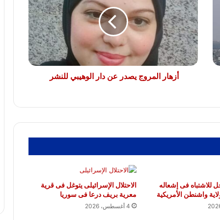
الانتهاكات الإسرائيلية فى غزة
يصدر
عن
دار
الوهيبي
مصادر أمنية بحرية: إصابة سفينة بضائع
للنشر
بمقذوف قرب مضيق هرمز
أزهار المروج يصدر عن دار الوهيبي للنشر
 للاشتباه فى إشعاله
الاحتلال الإسرائيلى يتوغل فى قرية
لاية واشنطن الأمريكية
معرية بريف درعا فى سوريا
4 أغسطس، 2026