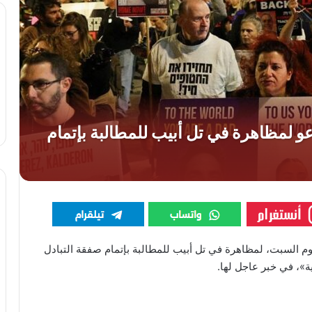
وم السبت، لمظاهرة في تل أبيب للمطالبة بإتمام صفقة التبادل
ية»، في خبر عاجل لها.