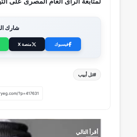
لمتابعة الرأى العام المصرى على ال
شارك الخ
فيسبوك
منصة X
تل أبيب
أقرأ التالي