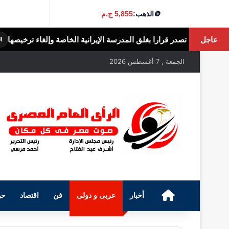
🪙
الذهب:
5,855 ج.م
عاجل
 قرارا بغلق المدرسة الإيرانية الخاصة وإلغاء ترخيصها
الرأى العام المصرى
الجمعة , 7 أغسطس 2026
الرئيسية
أخبار
عربى و دولى
فن
اقتصاد
حو