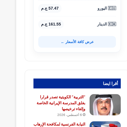
🇪🇺 اليورو
57.47 ج.م
🇰🇼 الدينار
161.55 ج.م
عرض كافة الأسعار ←
أقرا ايضا
“التربية” الكويتية تصدر قرارا
بغلق المدرسة الإيرانية الخاصة
وإلغاء ترخيصها
6 أغسطس، 2026
النيابة الفرنسية لمكافحة الإرهاب