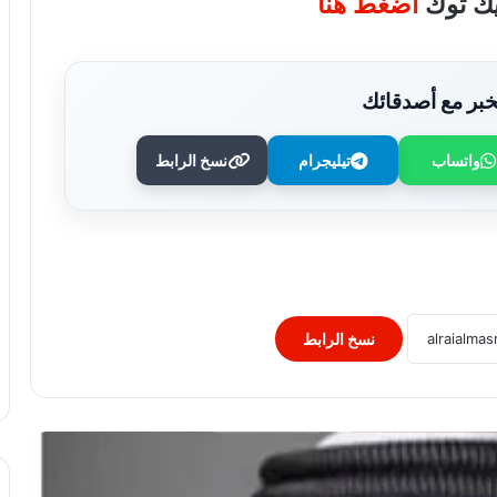
تيك توك
اضغط هنا
بر مع أصدقائك
واتساب
تيليجرام
نسخ الرابط
“التربية” الكويتية تصدر قرارا بغلق المدرسة
الإيرانية الخاصة وإلغاء ترخيصها
النيابة الفرنسية لمكافحة الإرهاب تفتح
تحقيقا فى تهديدات جماعة انفصالية
بكورسيكا
نسخ الرابط
الصحف العالمية: صدام ترامب وهيجسيث
بسبب الذخائر.. وقلق بالكونجرس من
شراكة أقوى مع إسرائيل..
لبنان: إصابة 8 أشحاص فى غارة إسرائيلية