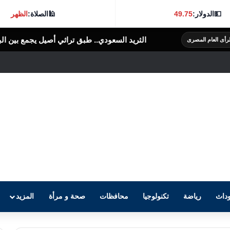
💵
الدولار:
49.75
🕌
الصلاة:
الظهر
الثريد السعودي.. طبق تراثي أصيل يجمع بين البساطة والنكهة الغني
داث
رياضة
تكنولوجيا
محافظات
صحة و مرأة
المزيد