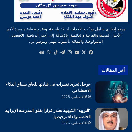
موقع إخباري شامل يواكب الأحداث لحظة بلحظة، ويقدم تغطية متميزة لأهم
الأخبار المحلية والعربية والعالمية، بالإضافة إلى أخبار الرياضة، الاقتصاد،
التكنولوجيا، والثقافة بأسلوب مهني وموضوعي.
‫X
فيسبوك
‫YouTube
انستقرام
تيلقرام
‫TikTok
واتساب
كواى
أخر المقالات
جوجل تجرى تغييرات فى قيادتها للحاق بسباق الذكاء
الاصطناعى
6 أغسطس، 2026
“التربية” الكويتية تصدر قرارا بغلق المدرسة الإيرانية
الخاصة وإلغاء ترخيصها
6 أغسطس، 2026