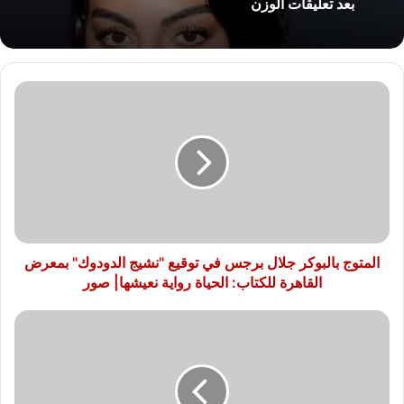
بعد تعليقات الوزن
المتوج
بالبوكر
جلال
برجس
في
توقيع
"نشيج
الدودوك"
بمعرض
القاهرة
المتوج بالبوكر جلال برجس في توقيع "نشيج الدودوك" بمعرض
للكتاب:
القاهرة للكتاب: الحياة رواية نعيشها| صور
الحياة
رواية
أبطال
نعيشها|
مسلسل
صور
"جريمة
منتصف
الليل"