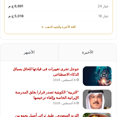
عيار 24
6,691 ج.م
عيار 18
5,018 ج.م
كافة الأعيرة والجنيه الذهب ←
الأخيرة
الأشهر
جوجل تجرى تغييرات فى قيادتها للحاق بسباق
الذكاء الاصطناعى
6 أغسطس، 2026
“التربية” الكويتية تصدر قرارا بغلق المدرسة
الإيرانية الخاصة وإلغاء ترخيصها
6 أغسطس، 2026
الثريد السعودي.. طبق تراثي أصيل يجمع بين