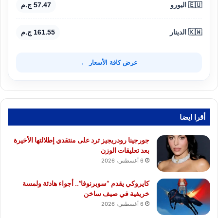
🇪🇺 اليورو
57.47 ج.م
🇰🇼 الدينار
161.55 ج.م
عرض كافة الأسعار ←
أقرا ايضا
جورجينا رودريجيز ترد على منتقدي إطلالتها الأخيرة
بعد تعليقات الوزن
6 أغسطس، 2026
كايروكي يقدم “سوبرنوفا”.. أجواء هادئة ولمسة
خريفية في صيف ساخن
6 أغسطس، 2026