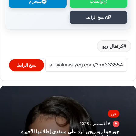
واتساب
تيليجرام
نسخ الرابط
كرنفال ريو
نسخ الرابط
فن
6 أغسطس، 2026
جورجينا رودريجيز ترد على منتقدي إطلالتها الأخيرة