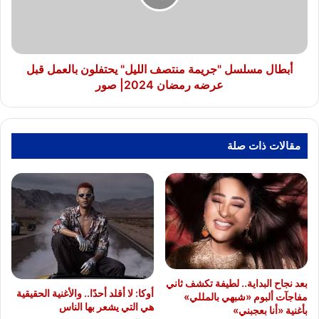
يحتفلون
بالعمل
قبل
عرضه
رمضان
أبطال مسلسل "جريمة منتصف الليل" يحتفلون بالعمل قبل
2024|
عرضه رمضان 2024| صور
صور
مقالات ذات صلة
بعد نجاح البداية.. لطيفة تكشف ثاني
أوكا: لا أقلد أحدًا.. والأغنية الحقيقية
مفاجآت ألبوم «شبهي بالمللي»
هي التي يشعر بها الناس
بأغنية «أنا بعجبني»