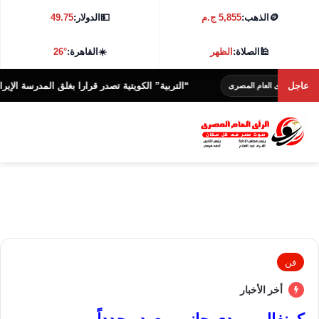
🪙
الذهب:
5,855 ج.م
💵
الدولار:
49.75
🕌
الصلاة:
الظهر
☀️
القاهرة:
26°
عاجل
“التربية” الكويتية تصدر قرارا بغلق المدرسة الإيرانية الخا
رأى العام المصرى
فن
أخر الأخبار