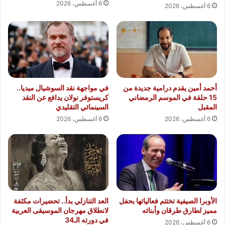
6 أغسطس، 2026
6 أغسطس، 2026
أحمد أمين يقدم درامية جديدة من
في مواجهة نقد السوشيال ميديا..
15 حلقة في الموسم الرمضاني
كريستوفر نولان يدافع عن النقد
المقبل
السينمائي التقليدي
6 أغسطس، 2026
6 أغسطس، 2026
الأوبرا الصيفية تختتم فعالياتها بحفل
العد التنازلي بدأ.. تحضيرات مكثفة
مميز لطارق طرقان وأبنائه
لانطلاق مهرجان الموسيقى العربية
في دورته الـ34
6 أغسطس، 2026