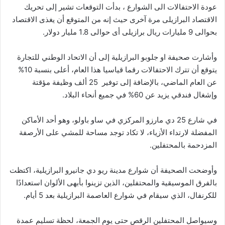
عودة الاحتفالات الى الشوارع ، بدأت التوقعات تشير إلى تحريك
الاقتصاد البرازيلى مرة آخرى حيث إنه من المتوقع أن يغذى الاقتصاد
بحوالى 9 مليارات ريال برازيلى أى حوالى 1.8 مليار دولار.
وأشارت صحيفة او جلوبو البرازيلية إلى أن الاتحاد الوطني للتجارة
يتوقع أن تترك الاحتفالات رقما قياسيا هذا العام، أعلى بنسبة 10%
عن العام الماضي، بالإضافة إلى توفير 25 ألف وظيفة مؤقتة
وإشغال فندقي يزيد عن 60% في جميع أنحاء البلاد.
في شارع 25 دي مارزو المركزي في ساو باولو، وهو أحد الأماكن
المفضلة لارتداء الأزياء، لا تكاد توجد مساحة للمشي على الأرصفة
المزدحمة بالمحتفلين.
وأوضحت الصحيفة أن شوارع مدينة ريو دي جانيرو البرازيلية، اكتظت
بالفرق الموسيقية والمحتفلين، الذين تزينوا بأبهى الألوان استعدادًا
للكرنفال، الذي سيقام في شوارع العاصمة البرازيلية بعد 5 أيام.
وسيواصل المحتفلين الرقص حتى يوم الجمعة، لحظة تسليم عمدة