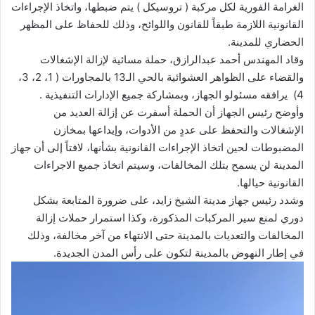
الغرامة الفورية لكل مركبة ( تروسيكل ) يتم ضبطها، واتخاذ الإجراءات
القانونية اللازمة طبقاً للقانون واللوائح، وذلك للحفاظ على المظهر
الحضاري للمدينة.
وقاد المهندس أحمد عبدالرازق، حملة مسائية لإزالة الإشغالات
والقضاء على الظواهر العشوائية بالحي الـ13 بالمجاورات ( 1، 2، 3،
4) يرافقه مسئولو الجهاز، وبمشاركة جميع الإدارات التنفيذية .
وأوضح رئيس الجهاز أن الحملة أسفرت عن إزالة العديد من
الإشغالات والتحفظ على عددٍ من الأدوات، وإيداعها بمخازن
المضبوطات لحين اتخاذ الإجراءات القانونية بشأنها، لافتاً إلى أن جهاز
المدينة لن يسمح بتلك المخالفات، وسيتم اتخاذ جميع الاجراءات
القانونية حيالها.
وشدد رئيس جهاز مدينة الشيخ زايد، على ضرورة المتابعة بشكل
دوري لمنع سير المركبات المذكورة، وكذا استمرار حملات إزالة
المخالفات والتعديات بالمدينة حتى الانتهاء من آخر مخالفة، وذلك
في إطار النهوض بالمدينة لتكون على رأس المدن الجديدة.