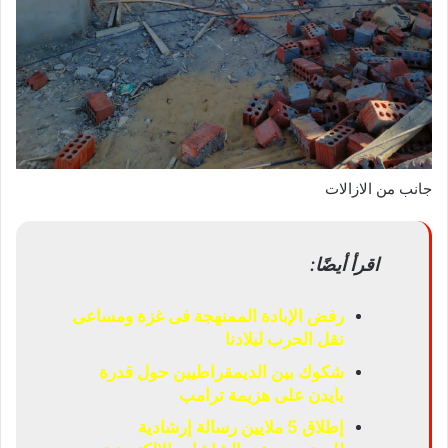
جانب من الازالات
اقرأ أيضًا:
رفض الإبادة الممنهجة فى غزة ومساعى
نقل الحرب لبلادنا
شكوك بين الديمقراطيين حول قدرة
بايدن على هزيمة ترامب
إطلاق 5 ملايين رسالة إرشادية