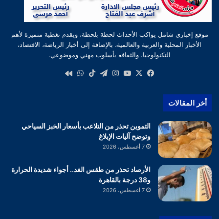
موقع إخباري شامل يواكب الأحداث لحظة بلحظة، ويقدم تغطية متميزة لأهم
الأخبار المحلية والعربية والعالمية، بالإضافة إلى أخبار الرياضة، الاقتصاد،
التكنولوجيا، والثقافة بأسلوب مهني وموضوعي.
‫X
فيسبوك
‫YouTube
انستقرام
تيلقرام
‫TikTok
واتساب
كواى
أخر المقالات
التموين تحذر من التلاعب بأسعار الخبز السياحي
وتوضح آليات الإبلاغ
7 أغسطس، 2026
الأرصاد تحذر من طقس الغد.. أجواء شديدة الحرارة
و38 درجة بالقاهرة
7 أغسطس، 2026