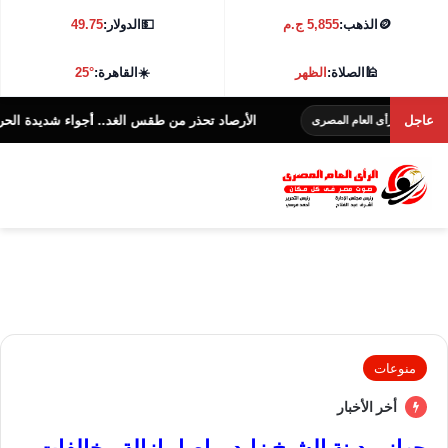
🪙
الذهب:
5,855 ج.م
💵
الدولار:
49.75
🕌
الصلاة:
الظهر
☀️
القاهرة:
25°
عاجل
الأرصاد تحذر من طقس الغد.. أجواء شديدة الحرارة و38 درجة بالقاهرة
 العام المصرى
منوعات
أخر الأخبار