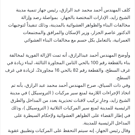
كلف المهندس أحمد محمد عبد الرازق، رئيس جهاز تنمية مدينة
الشيخ زايد، الإدارات المختصة بالجهاز، بمواصلة رصد وإزالة
مخالفات البناء والظواهر العشوائية بالمدينة، وذلك تنفيذاً لتوجيهات
الدكتور عاصم الجزار، وزير الإسكان والمرافق والمجتمعات
العمرانية، بالتعامل بكل حسم مع مخالفات البناء العشوائي
وأوضح المهندس أحمد عبدالرازق، أنه تمت الإزالة الفورية لمخالفة
بناء بالقطعة رقم 100 بالحي الثامن المجاورة الثالثة، لبناء زيادة في
غرف السطح، والقطعة رقم 82 بالحي 16 مجاورة2، لزيادة في غرف
السطح.
وفي ذات السياق، صرح المهندس أحمد محمد عبد الرازق، بأنه تم
اتخاذ الإجراءات اللازمة لمنع سير مركبات ( التروسيكل ) في مدينة
الشيخ زايد، وجارِ تركيب لافتات تحذيرية بعدد من المداخل والطرق
الرئيسية للمدينة لمنع سير المركبات الثلاثية ( التروسيكل )، وذلك
في إطار القضاء على الظواهر العشوائية ولإحكام السيطرة على
المداخل الرئيسية للمدينة.
وقال رئيس الجهاز، إنه سيتم التحفظ على المركبات وتطبيق عقوبة