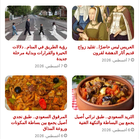
العريس ليس حاضرًا.. تقليد زواج
رؤية الطريق في المنام.. دلالات
قديم أثار الدهشة لقرون
الحيرة والقرارات وبداية مرحلة
جديدة
7 أغسطس، 2026
7 أغسطس، 2026
الثريد السعودي.. طبق تراثي أصيل
المرقوق السعودي.. طبق نجدي
يجمع بين البساطة والنكهة الغنية
أصيل يجمع بين بساطة المكونات
وروعة المذاق
6 أغسطس، 2026
6 أغسطس، 2026