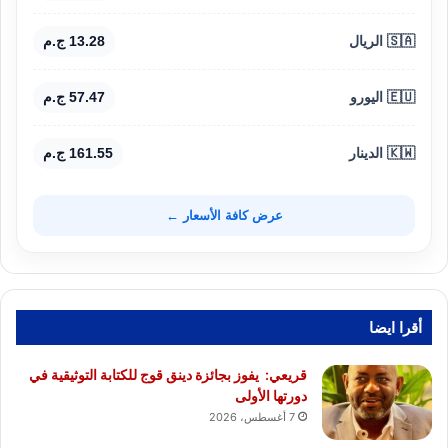
🇸🇦 الريال
13.28 ج.م
🇪🇺 اليورو
57.47 ج.م
🇰🇼 الدينار
161.55 ج.م
عرض كافة الأسعار ←
أقرا ايضا
قريعي: يفوز بجائزة دينق قوج للكتابة التوثيقية في
دورتها الأولى
7 أغسطس، 2026