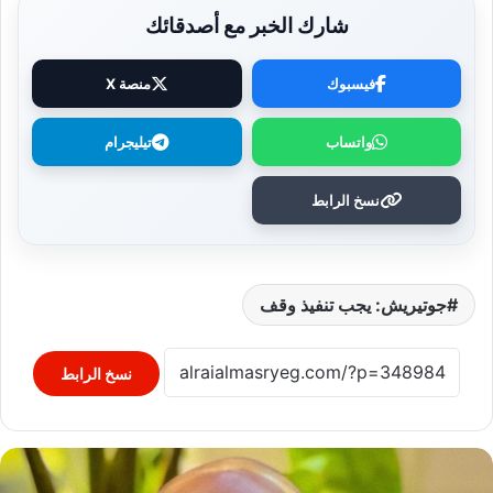
شارك الخبر مع أصدقائك
فيسبوك
منصة X
واتساب
تيليجرام
نسخ الرابط
جوتيريش: يجب تنفيذ وقف
نسخ الرابط