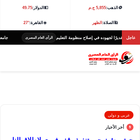
🪙
الذهب:
5,855 ج.م
💵
الدولار:
49.75
🕌
الصلاة:
الظهر
☀️
القاهرة:
27°
عاجل
قديرًا لجهوده في إصلاح منظومة التعليم
جامعة كفر الشيخ تطلق 
الرأى العام المصرى
عربى و دولى
أخر الأخبار