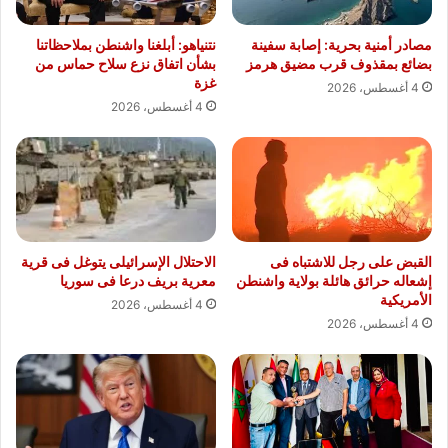
مصادر أمنية بحرية: إصابة سفينة
نتنياهو: أبلغنا واشنطن بملاحظاتنا
بضائع بمقذوف قرب مضيق هرمز
بشأن اتفاق نزع سلاح حماس من
غزة
4 أغسطس، 2026
4 أغسطس، 2026
القبض على رجل للاشتباه فى
الاحتلال الإسرائيلى يتوغل فى قرية
إشعاله حرائق هائلة بولاية واشنطن
معرية بريف درعا فى سوريا
الأمريكية
4 أغسطس، 2026
4 أغسطس، 2026