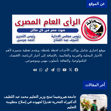
عن الموقع
موقع إخباري شامل يواكب الأحداث لحظة بلحظة، ويقدم تغطية متميزة لأهم
الأخبار المحلية والعربية والعالمية، بالإضافة إلى أخبار الرياضة، الاقتصاد،
التكنولوجيا، والثقافة بأسلوب مهني وموضوعي.
‫X
فيسبوك
‫YouTube
انستقرام
تيلقرام
‫TikTok
واتساب
كواى
أخر المقالات
جامعة هيروشيما تمنح وزير التعليم محمد عبد اللطيف
الدكتوراه الفخرية تقديرًا لجهوده في إصلاح منظومة
التعليم