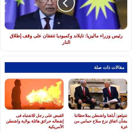
وكمبوديا
تتفقان
على
وقف
إطلاق
النار
رئيس وزراء ماليزيا: تايلاند وكمبوديا تتفقان على وقف إطلاق
النار
مقالات ذات صلة
نتنياهو: أبلغنا واشنطن بملاحظاتنا
القبض على رجل للاشتباه فى
بشأن اتفاق نزع سلاح حماس من
إشعاله حرائق هائلة بولاية واشنطن
غزة
الأمريكية