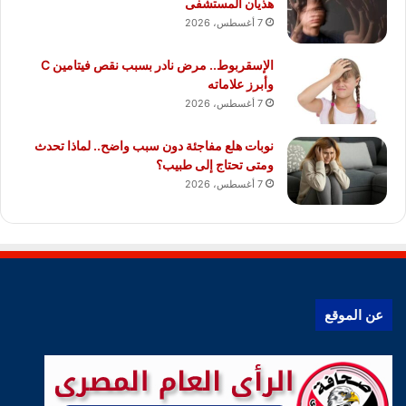
هذيان المستشفى
7 أغسطس، 2026
الإسقربوط.. مرض نادر بسبب نقص فيتامين C
وأبرز علاماته
7 أغسطس، 2026
نوبات هلع مفاجئة دون سبب واضح.. لماذا تحدث
ومتى تحتاج إلى طبيب؟
7 أغسطس، 2026
عن الموقع