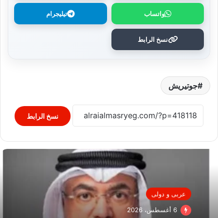
واتساب
تيليجرام
نسخ الرابط
جوتيريش
نسخ الرابط
عربى و دولى
6 أغسطس، 2026