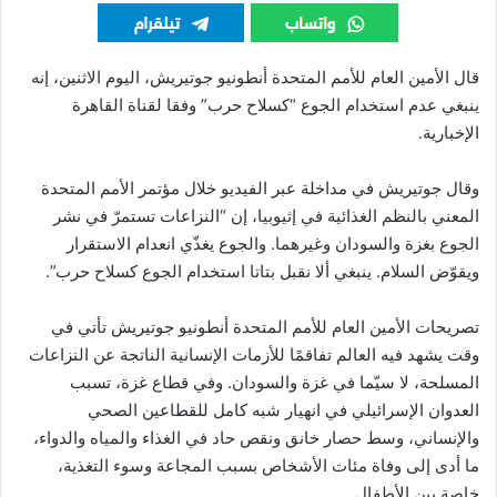
قال الأمين العام للأمم المتحدة أنطونيو جوتيريش، اليوم الاثنين، إنه
ينبغي عدم استخدام الجوع “كسلاح حرب” وفقا لقناة القاهرة
الإخبارية
.
وقال جوتيريش في مداخلة عبر الفيديو خلال مؤتمر الأمم المتحدة
المعني بالنظم الغذائية في إثيوبيا، إن “النزاعات تستمرّ في نشر
الجوع بغزة والسودان وغيرهما. والجوع يغذّي انعدام الاستقرار
ويقوّض السلام. ينبغي ألا نقبل بتاتا استخدام الجوع كسلاح حرب”.
تصريحات الأمين العام للأمم المتحدة أنطونيو جوتيريش تأتي في
وقت يشهد فيه العالم تفاقمًا للأزمات الإنسانية الناتجة عن النزاعات
المسلحة، لا سيّما في غزة والسودان. وفي قطاع غزة، تسبب
العدوان الإسرائيلي في انهيار شبه كامل للقطاعين الصحي
والإنساني، وسط حصار خانق ونقص حاد في الغذاء والمياه والدواء،
ما أدى إلى وفاة مئات الأشخاص بسبب المجاعة وسوء التغذية،
خاصة بين الأطفال.