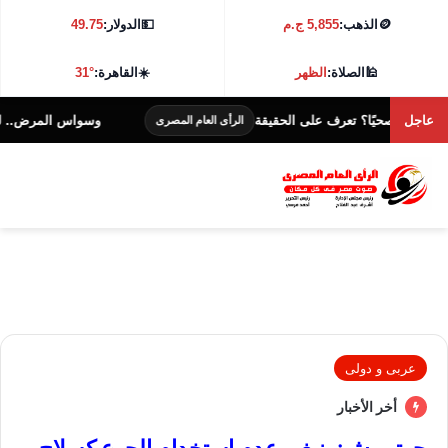
🪙
الذهب:
5,855 ج.م
💵
الدولار:
49.75
🕌
الصلاة:
الظهر
☀️
القاهرة:
31°
عاجل
صحيًا؟ تعرف على الحقيقة
وسواس المرض.. لماذا تعتقد
الرأى العام المصرى
عربى و دولى
أخر الأخبار