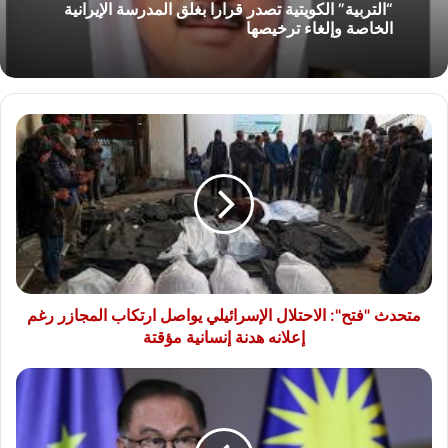
“التربية” الكويتية تصدر قرارا بغلق المدرسة الإيرانية
الخاصة وإلغاء ترخيصها
متحدث
"فتح":
الاحتلال
الإسرائيلي
يواصل
ارتكاب
المجازر
رغم
إعلانه
هدنة
متحدث "فتح": الاحتلال الإسرائيلي يواصل ارتكاب المجازر رغم
إنسانية
إعلانه هدنة إنسانية مؤقتة
مؤقتة
رئيس
وزراء
ماليزيا:
تايلاند