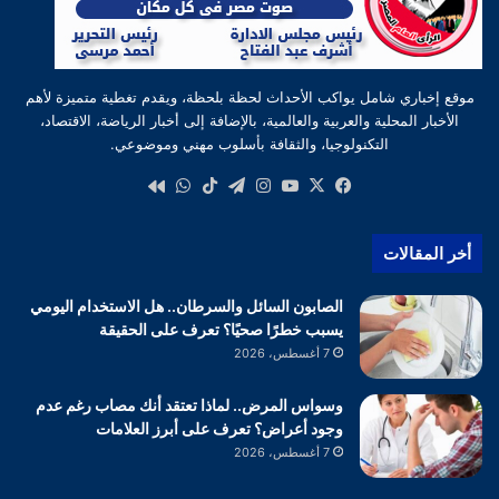
موقع إخباري شامل يواكب الأحداث لحظة بلحظة، ويقدم تغطية متميزة لأهم
الأخبار المحلية والعربية والعالمية، بالإضافة إلى أخبار الرياضة، الاقتصاد،
التكنولوجيا، والثقافة بأسلوب مهني وموضوعي.
‫X
فيسبوك
‫YouTube
انستقرام
تيلقرام
‫TikTok
واتساب
كواى
أخر المقالات
الصابون السائل والسرطان.. هل الاستخدام اليومي
يسبب خطرًا صحيًا؟ تعرف على الحقيقة
7 أغسطس، 2026
وسواس المرض.. لماذا تعتقد أنك مصاب رغم عدم
وجود أعراض؟ تعرف على أبرز العلامات
7 أغسطس، 2026