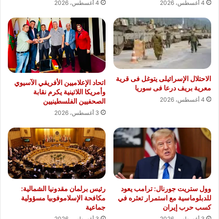
4 أغسطس، 2026
4 أغسطس، 2026
الاحتلال الإسرائيلى يتوغل فى قرية
اتحاد الإعلاميين الأفريقي الآسيوي
معرية بريف درعا فى سوريا
وأمريكا اللاتينية يكرم نقابة
4 أغسطس، 2026
الصحفيين الفلسطينيين
3 أغسطس، 2026
وول ستريت جورنال: ترامب يعود
رئيس برلمان مقدونيا الشمالية:
للدبلوماسية مع استمرار تعثره في
مكافحة الإسلاموفوبيا مسؤولية
كسب حرب إيران
جماعية
3 أغسطس، 2026
3 أغسطس، 2026