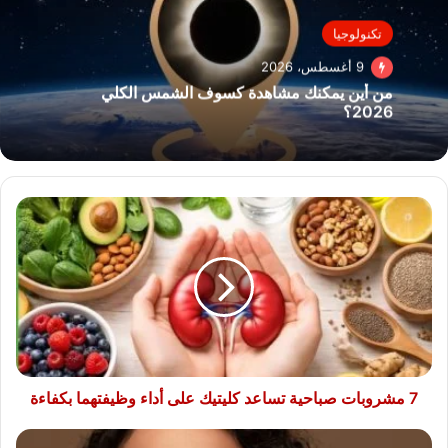
تكنولوجيا
9 أغسطس، 2026
من أين يمكنك مشاهدة كسوف الشمس الكلي
2026؟
7
مشروبات
صباحية
تساعد
كليتيك
على
أداء
وظيفتهما
بكفاءة
7 مشروبات صباحية تساعد كليتيك على أداء وظيفتهما بكفاءة
جمالك