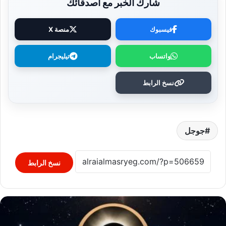
شارك الخبر مع أصدقائك
فيسبوك
منصة X
واتساب
تيليجرام
نسخ الرابط
جوجل
نسخ الرابط