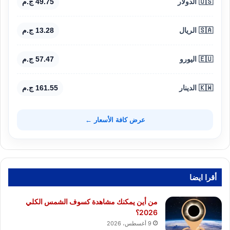
🇺🇸 الدولار
49.75 ج.م
🇸🇦 الريال
13.28 ج.م
🇪🇺 اليورو
57.47 ج.م
🇰🇼 الدينار
161.55 ج.م
عرض كافة الأسعار ←
أقرا ايضا
من أين يمكنك مشاهدة كسوف الشمس الكلي
2026؟
9 أغسطس، 2026