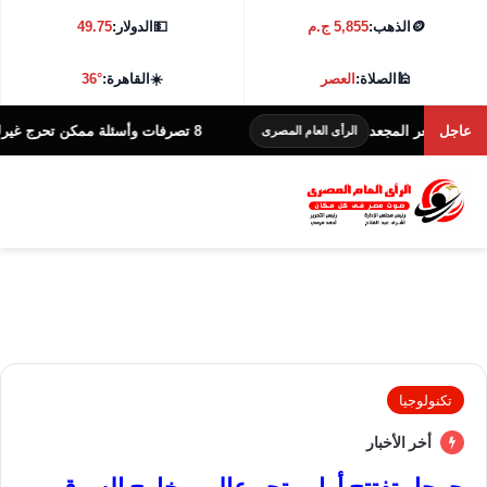
🪙
الذهب:
5,855 ج.م
💵
الدولار:
49.75
🕌
الصلاة:
العصر
☀️
القاهرة:
36°
عاجل
 المجعد
8 تصرفات وأسئلة ممكن تحرج غيرك.. تجنبها حتى لو هدفك الاهتمام
الرأى العام المصرى
تكنولوجيا
أخر الأخبار