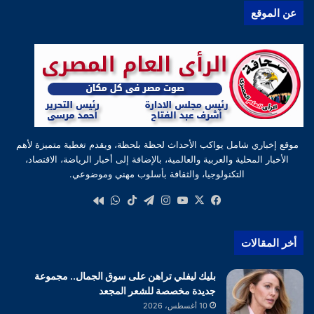
عن الموقع
موقع إخباري شامل يواكب الأحداث لحظة بلحظة، ويقدم تغطية متميزة لأهم
الأخبار المحلية والعربية والعالمية، بالإضافة إلى أخبار الرياضة، الاقتصاد،
التكنولوجيا، والثقافة بأسلوب مهني وموضوعي.
‫X
فيسبوك
‫YouTube
انستقرام
تيلقرام
‫TikTok
واتساب
كواى
أخر المقالات
بليك ليفلي تراهن على سوق الجمال.. مجموعة
جديدة مخصصة للشعر المجعد
10 أغسطس، 2026