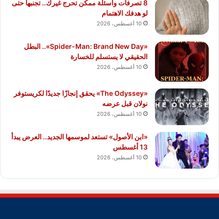
8 تصرفات وأسئلة ممكن تحرج غيرك.. تجنبها حتى
لو هدفك الاهتمام
10 أغسطس، 2026
«Spider-Man: Brand New Day».. البطل
الحقيقي لا يستسلم للخسارة
10 أغسطس، 2026
«The Odyssey» يحقق إنجازًا جديدًا لكريستوفر
نولان قبل عرضه
10 أغسطس، 2026
«ابن الأصول» تستعد لموسمها الجديد.. العرض يبدأ
13 أغسطس
10 أغسطس، 2026