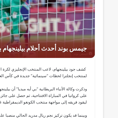
جيمس بوند
كشف جود بيلينجهام، لاعب المنتخب الإنجليزي لكرة ال
لمنتخب إنجلترا لحظات “سينمائية” جديدة في كأس العا
على كرواتيا في المباراة الافتتاحية، ثم حصل على جائ
ليقود فريقه إلى مواجهة منتخب الكونغو الديمقراطية غدا ال