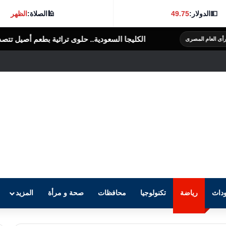
💵
الدولار:
49.75
🕌
الصلاة:
الظهر
الكليجا السعودية.. حلوى تراثية بطعم أصيل تتصدر موائد الضيافة
الرأى الع
داث
رياضة
تكنولوجيا
محافظات
صحة و مرأة
المزيد