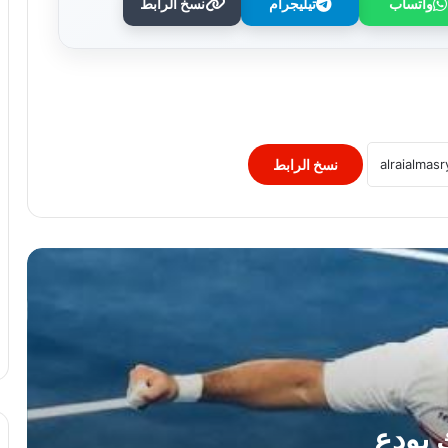
واتساب
تيليجرام
نسخ الرابط
نهاية مشوار حافل.. الزمالك يودع محمد علاء
السيد “لوكا” بعد اعتزاله
الأبيض يبدأ مرحلة جديدة.. باسم السبكي
يتولى القيادة الفنية لفريق اليد بالزمالك
نسخ الرابط
مدير الكرة بالزمالك: لا توجد مباريات سهلة
والاتحاد من أقوى المنافسين
الزمالك يبدأ مشواره في كأس عاصمة
مصر.. إليك جدول المباريات
مشوار المقاولون العرب في الدوري
الممتاز.. جدول المباريات كاملًا
 يودع