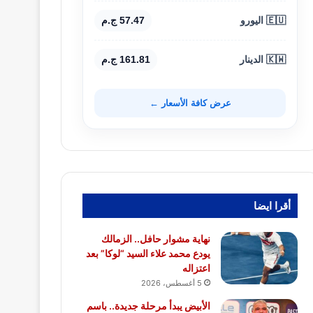
🇪🇺 اليورو
57.47 ج.م
🇰🇼 الدينار
161.81 ج.م
عرض كافة الأسعار ←
أقرا ايضا
نهاية مشوار حافل.. الزمالك
يودع محمد علاء السيد “لوكا” بعد
اعتزاله
5 أغسطس، 2026
الأبيض يبدأ مرحلة جديدة.. باسم