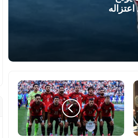
اعتزاله
تجديد عقد التوأم حسن على مائدة اجتماع
أبوريدة المرتقب
تعرف على مجموعة الزمالك في بطولة
كأس عاصمة مصر
رسميًا.. بتروجت يضم كيجوجلو سيجوتا في
صفقة جديدة
منتخب
الأهلي يدرس تسويق محمد شريف خلال
مصر
الميركاتو الصيفي.. والعروض تحسم مصيره
يجهز
بدائل
أحمد
فتوح
منتخب مصر يواجه الدنمارك في بطولة
العالم لكرة اليد للناشئات.. الموعد والتفاصيل
قبل
مواجهة
أستراليا