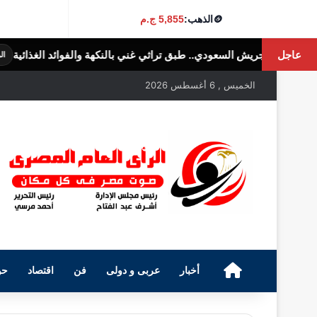
🪙
الذهب:
5,855 ج.م
عاجل
.. طبق تراثي غني بالنكهة والفوائد الغذائية
الرأى العام المصرى
الخميس , 6 أغسطس 2026
الرئيسية
أخبار
عربى و دولى
فن
اقتصاد
حو