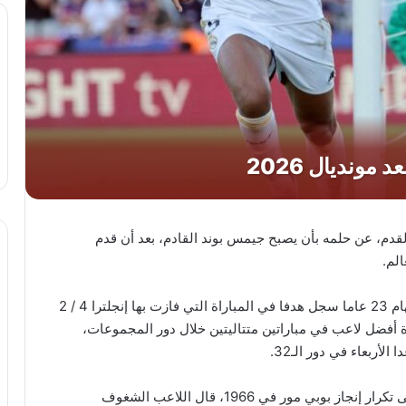
قدم، عن حلمه بأن يصبح جيمس بوند القادم، بعد أن قدم
لم.
وذكرت وكالة الأنباء البريطانية “بي أيه ميديا” أن بيلينجهام 23 عاما سجل هدفا في المباراة التي فازت بها إنجلترا 4 / 2
زة أفضل لاعب في مباراتين متتاليتين خلال دور المجموعات،
أربعاء في دور الـ32.
وبينما قد يكون تركيز نجم ريال مدريد الحالي منصبا على تكرار إنجاز بوبي مور في 1966، قال اللاعب الشغوف