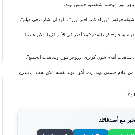
و روجر مور، ليجسد شخصية جيمس بوند.
بكة فوكس “وورلد كاب أفتر أورز” : “أود أن أشارك في فيلم”.
يام به خارج كرة القدم؟ ولا أفكر في الأمر كثيرا، لكن عندما
ام. شاهدت أفلام شون كونري، وروجر مور، وشاهدت الجميع”.
من أفلام جيمس بوند. ربما أكون بوند نفسه، لكن يجب أن تتدرج
لك؟”
بر مع أصدقائك