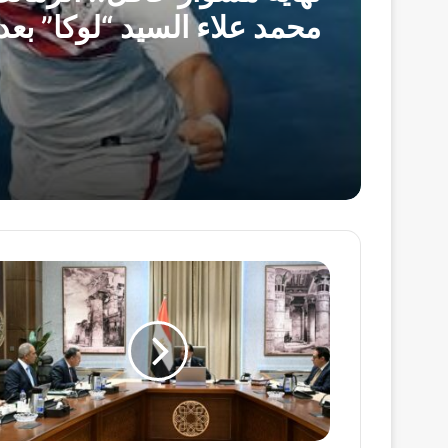
محمد علاء السيد “لوكا” بعد 
مدبولي:
توجيهات
من
الرئيس
السيسي
بالارتقاء
بمنظومة
الرعاية
الصحية