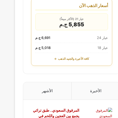
أسعار الذهب الآن
عيار 21 (الأكثر مبيعاً)
5,855 ج.م
عيار 24
6,691 ج.م
عيار 18
5,018 ج.م
كافة الأعيرة والجنيه الذهب ←
الأخيرة
الأشهر
المرقوق السعودي.. طبق تراثي
يجمع بين العجين واللحم في