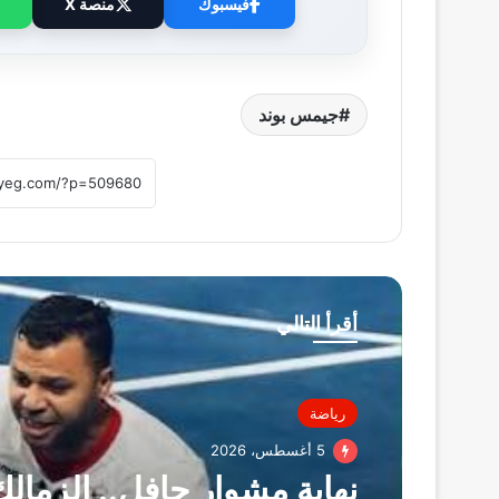
فيسبوك
منصة X
جيمس بوند
أقرأ التالي
رياضة
5 أغسطس، 2026
نهاية مشوار حافل.. الزمالك