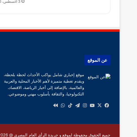
3 أغسطس، 2026
عن الموقع
موقع إخباري شامل يواكب الأحداث لحظة بلحظة،
ويقدم تغطية متميزة لأهم الأخبار المحلية والعربية
والعالمية، بالإضافة إلى أخبار الرياضة، الاقتصاد،
التكنولوجيا، والثقافة بأسلوب مهني وموضوعي.
‫X
فيسبوك
‫YouTube
انستقرام
تيلقرام
‫TikTok
واتساب
كواى
جميع الحقوق محفوظة لموقع و جريدة الرأى العام المصرى @ 2026