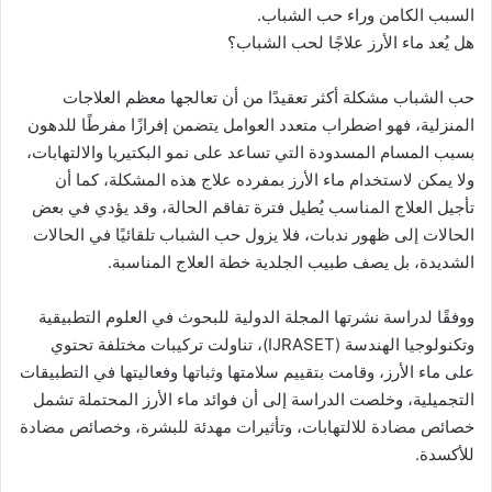
السبب الكامن وراء حب الشباب.
هل يُعد ماء الأرز علاجًا لحب الشباب؟
حب الشباب مشكلة أكثر تعقيدًا من أن تعالجها معظم العلاجات
المنزلية، فهو اضطراب متعدد العوامل يتضمن إفرازًا مفرطًا للدهون
بسبب المسام المسدودة التي تساعد على نمو البكتيريا والالتهابات،
ولا يمكن لاستخدام ماء الأرز بمفرده علاج هذه المشكلة، كما أن
تأجيل العلاج المناسب يُطيل فترة تفاقم الحالة، وقد يؤدي في بعض
الحالات إلى ظهور ندبات، فلا يزول حب الشباب تلقائيًا في الحالات
الشديدة، بل يصف طبيب الجلدية خطة العلاج المناسبة.
ووفقًا لدراسة نشرتها المجلة الدولية للبحوث في العلوم التطبيقية
وتكنولوجيا الهندسة (IJRASET)، تناولت تركيبات مختلفة تحتوي
على ماء الأرز، وقامت بتقييم سلامتها وثباتها وفعاليتها في التطبيقات
التجميلية، وخلصت الدراسة إلى أن فوائد ماء الأرز المحتملة تشمل
خصائص مضادة للالتهابات، وتأثيرات مهدئة للبشرة، وخصائص مضادة
للأكسدة.