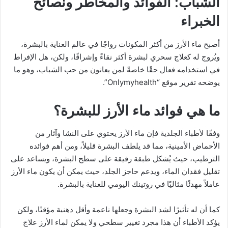
الشباب: الفوائد والمخاطر ونصائح
الخبراء
أصبح ماء الأرز من أكثر المكونات رواجًا في عالم العناية بالبشرة،
ويُروج له كعلاج سحري لبشرة أكثر نقاءً وإشراقًا، ولكن، هل الإفراط
في استخدامه فعال حقًا خاصةً لمن يعانون من حب الشباب، وهو ما
يوضحه تقرير موقع “Onlymyhealth”.
ما هي فوائد ماء الأرز للبشرة؟
وفقًا لأطباء الجلدية فإن ماء الأرز يحتوي على النشا وآثار من
الأحماض الأمينية، مما قد يلطف البشرة قليلاً، ومن أهم فوائده
الترطيب، حيث يُشكل طبقة رقيقة على سطح البشرة، ويساعد على
تقليل فقدان الماء، ويدعم حاجز الجلد، حيث يمكن أن يكون ماء الأرز
عاملاً مهدئًا مثاليًا في روتينك اليومي للعناية بالبشرة.
كما أن له تأثيرًا لشد البشرة وجعلها ناعمة وأقل دهنية مؤقتًا، ولكن
يؤكد الأطباء أن هذا مجرد تغيير سطحي ولا يمكن لماء الأرز علاج