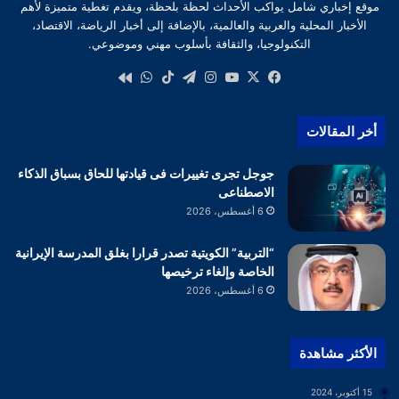
موقع إخباري شامل يواكب الأحداث لحظة بلحظة، ويقدم تغطية متميزة لأهم
الأخبار المحلية والعربية والعالمية، بالإضافة إلى أخبار الرياضة، الاقتصاد،
التكنولوجيا، والثقافة بأسلوب مهني وموضوعي.
‫X
فيسبوك
‫YouTube
انستقرام
تيلقرام
‫TikTok
واتساب
كواى
أخر المقالات
جوجل تجرى تغييرات فى قيادتها للحاق بسباق الذكاء
الاصطناعى
6 أغسطس، 2026
“التربية” الكويتية تصدر قرارا بغلق المدرسة الإيرانية
الخاصة وإلغاء ترخيصها
6 أغسطس، 2026
الأكثر مشاهدة
15 أكتوبر، 2024