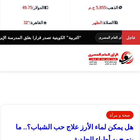
🪙
الذهب:
5,855 ج.م
💵
الدولار:
49.75
🕌
الصلاة:
الظهر
☀️
القاهرة:
32°
عاجل
“التربية” الكويتية تصدر قرارا بغلق المدرسة الإيرانية الخا
لرأى العام المصرى
صحة و مرأة
هل يمكن لماء الأرز علاج حب الشباب؟.. ما
ينصح به أطباء الجلدية