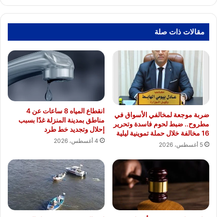
سكوير
مول
العلمين"
مقالات ذات صلة
انقطاع المياه 8 ساعات عن 4
ضربة موجعة لمخالفي الأسواق في
مناطق بمدينة المنزلة غدًا بسبب
مطروح.. ضبط لحوم فاسدة وتحرير
إحلال وتجديد خط طرد
16 مخالفة خلال حملة تموينية ليلية
4 أغسطس، 2026
5 أغسطس، 2026