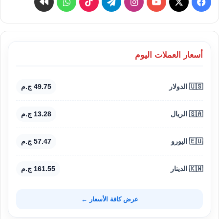
‫X
فيسبوك
‫YouTube
انستقرام
تيلقرام
‫TikTok
واتساب
كواى
أسعار العملات اليوم
🇺🇸 الدولار
49.75 ج.م
🇸🇦 الريال
13.28 ج.م
🇪🇺 اليورو
57.47 ج.م
🇰🇼 الدينار
161.55 ج.م
عرض كافة الأسعار ←