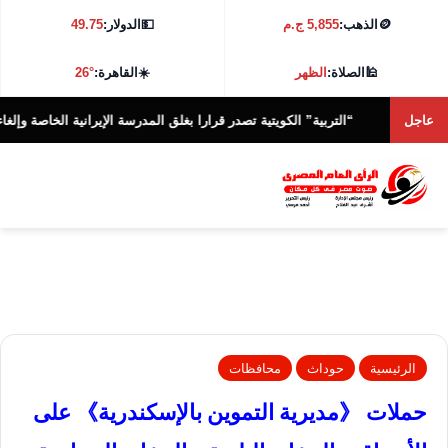
🪙
الذهب:
5,855 ج.م
💵
الدولار:
49.75
🕌
الصلاة:
الظهر
☀️
القاهرة:
26°
عاجل
“التربية” الكويتية تصدر قرارا بغلق المدرسة الإيرانية الخاصة وإلغاء ترخيصها
ا
الرئيسية
حوداث
محافظات
حملات 《مديرية التموين بالإسكندرية》 على