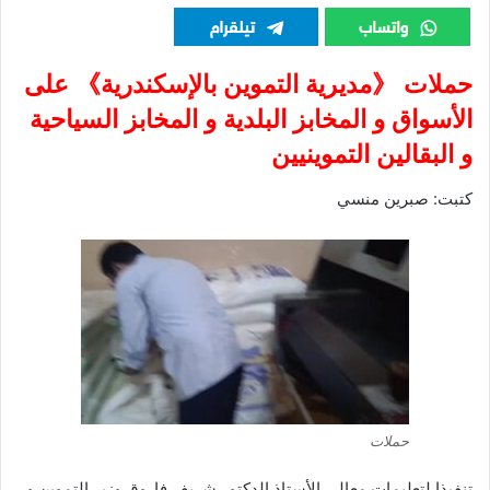
حملات 《مديرية التموين بالإسكندرية》 على
الأسواق و المخابز البلدية و المخابز السياحية
و البقالين التموينيين
كتبت: صبرين منسي
حملات
تنفيذا لتعليمات معالى الأستاذ الدكتور شريف فاروق وزير التموين و