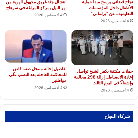
نجاح قضائى يرسخ مبدأ حماية
انتشال جثة غريق مجهول الهوية من
الأطفال داخل المؤسسات
نهر النيل بمركز المراغة فى سوهاج
التعليمية.. عن “برلماني”
4 أغسطس، 2026
4 أغسطس، 2026
تفاصيل إحالة منتحل صفة قاضٍ
حملات مكثفة بكفر الشيخ تواصل
للمحاكمة العاجلة بعد النصب على
إعادة الانضباط.. إزالة 298 مخالفة
مواطنين
وإشغالًا في اليوم الثالث
4 أغسطس، 2026
4 أغسطس، 2026
شركاء النجاح