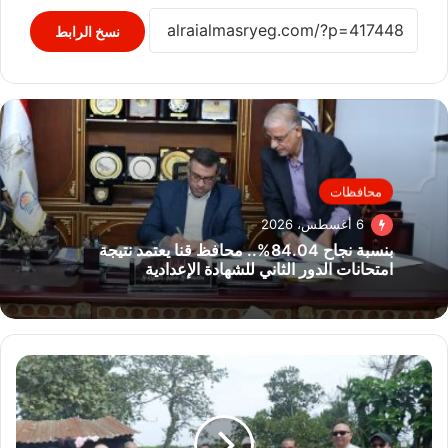
نسخ الرابط
محافظات
6 أغسطس، 2026
بنسبة نجاح 84.04%.. محافظ قنا يعتمد نتيجة
امتحانات الدور الثاني للشهادة الإعدادية
وزير
الري
يتابع
موقف
الأعمال