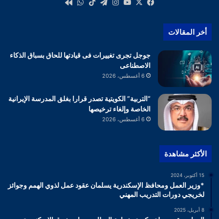
‫X
فيسبوك
‫YouTube
انستقرام
تيلقرام
‫TikTok
واتساب
كواى
أخر المقالات
جوجل تجرى تغييرات فى قيادتها للحاق بسباق الذكاء
الاصطناعى
6 أغسطس، 2026
“التربية” الكويتية تصدر قرارا بغلق المدرسة الإيرانية
الخاصة وإلغاء ترخيصها
6 أغسطس، 2026
الأكثر مشاهدة
15 أكتوبر، 2024
*وزير العمل ومحافظ الإسكندرية يسلمان عقود عمل لذوي الهمم وجوائز
لخريجي دورات التدريب المهني
8 أبريل، 2025