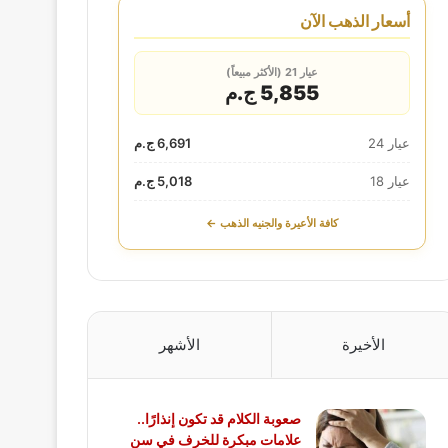
أسعار الذهب الآن
عيار 21 (الأكثر مبيعاً)
5,855 ج.م
عيار 24
6,691 ج.م
عيار 18
5,018 ج.م
كافة الأعيرة والجنيه الذهب ←
الأخيرة
الأشهر
صعوبة الكلام قد تكون إنذارًا..
علامات مبكرة للخرف في سن