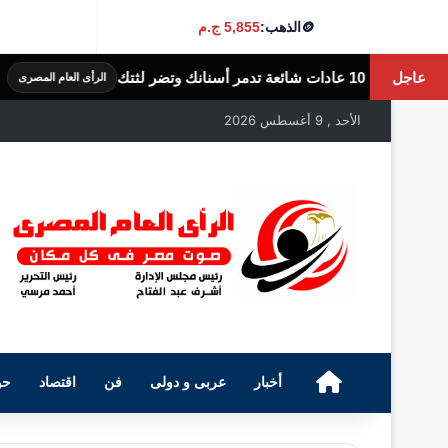
🪙
الذهب:
5,855 ج.م
عاجل
6 أضرار لقلة النوم.. ماذا يحدث لجسمك عندما تنام أقل من 7 ساعات؟
الرأى العام المصرى
الأحد , 9 أغسطس 2026
الرئيسية
أخبار
عربى و دولى
فن
اقتصاد
حو