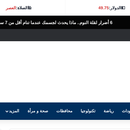
💵
الدولار:
49.75
🕌
الصلاة:
العصر
الرأى العام المصرى
داث
رياضة
تكنولوجيا
محافظات
صحة و مرأة
المزيد