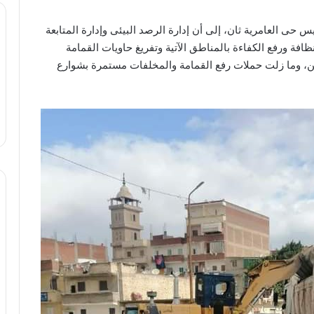
س حى العامرية ثان، إلى أن إدارة الرصد البيئى وإدارة المتابعة
ظافة ورفع الكفاءة بالمناطق الآتية وتفريغ حاويات القمامة
راف علي أعمال رفع المخلفات بحمولات 200 طن، وما زلت حملات رفع القمامة والمخلفات مستمرة بشوارع