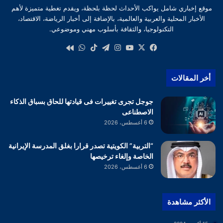
موقع إخباري شامل يواكب الأحداث لحظة بلحظة، ويقدم تغطية متميزة لأهم
الأخبار المحلية والعربية والعالمية، بالإضافة إلى أخبار الرياضة، الاقتصاد،
التكنولوجيا، والثقافة بأسلوب مهني وموضوعي.
‫X
فيسبوك
‫YouTube
انستقرام
تيلقرام
‫TikTok
واتساب
كواى
أخر المقالات
جوجل تجرى تغييرات فى قيادتها للحاق بسباق الذكاء
الاصطناعى
6 أغسطس، 2026
“التربية” الكويتية تصدر قرارا بغلق المدرسة الإيرانية
الخاصة وإلغاء ترخيصها
6 أغسطس، 2026
الأكثر مشاهدة