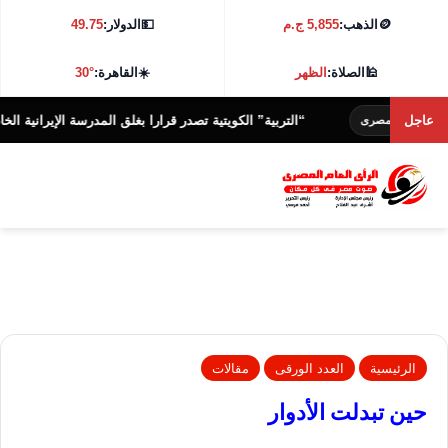
🪙
الذهب:
5,855 ج.م
💵
الدولار:
49.75
🕌
الصلاة:
الظهر
☀️
القاهرة:
30°
عاجل
“التربية” الكويتية تصدر قرارا بغلق المدرسة الإيرانية الخاصة وإلغاء ت
مصرى
الرئيسية
العدد الورقى
مقالات
حين تبدلت الأدوار