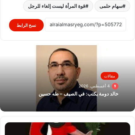
سهام حلمى
قوة المرأة ليست إلغاء للرجل
نسخ الرابط
مقالات
4 أغسطس، 2026
خالد دومة يكتب: في الصيف – طه حسين
برقية
تهنئة