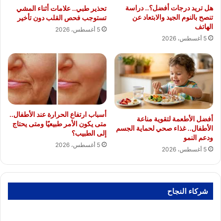
هل تريد درجات أفضل؟.. دراسة
تحذير طبي.. علامات أثناء المشي
تنصح بالنوم الجيد والابتعاد عن
تستوجب فحص القلب دون تأخير
الهاتف
5 أغسطس، 2026
5 أغسطس، 2026
أسباب ارتفاع الحرارة عند الأطفال..
أفضل الأطعمة لتقوية مناعة
متى يكون الأمر طبيعيًا ومتى يحتاج
الأطفال.. غذاء صحي لحماية الجسم
إلى الطبيب؟
ودعم النمو
5 أغسطس، 2026
5 أغسطس، 2026
شركاء النجاح