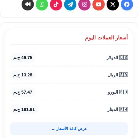
‫X
فيسبوك
‫YouTube
انستقرام
تيلقرام
‫TikTok
واتساب
كواى
أسعار العملات اليوم
🇺🇸 الدولار
49.75 ج.م
🇸🇦 الريال
13.28 ج.م
🇪🇺 اليورو
57.47 ج.م
🇰🇼 الدينار
161.81 ج.م
عرض كافة الأسعار ←