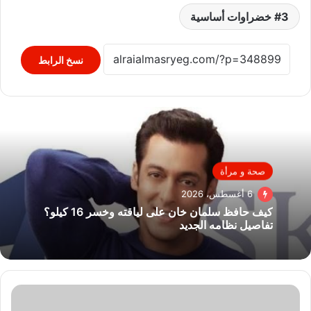
3 خضراوات أساسية
نسخ الرابط
صحة و مرأة
6 أغسطس، 2026
كيف حافظ سلمان خان على لياقته وخسر 16 كيلو؟
تفاصيل نظامه الجديد
نصائح
لمرضى