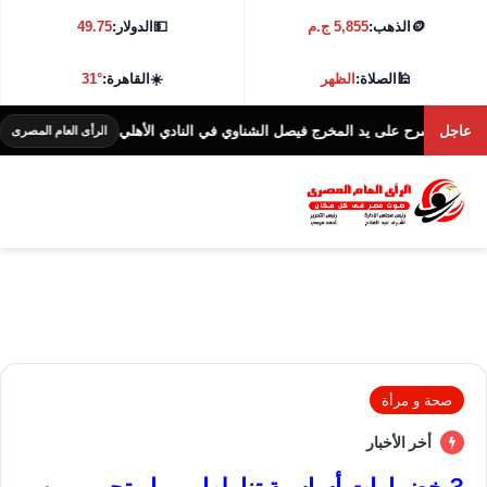
🪙
الذهب:
5,855 ج.م
💵
الدولار:
49.75
🕌
الصلاة:
الظهر
☀️
القاهرة:
31°
عاجل
لمسرح على يد المخرج فيصل الشناوي في النادي الأهلي
الرأى العام المصرى
صحة و مرأة
أخر الأخبار