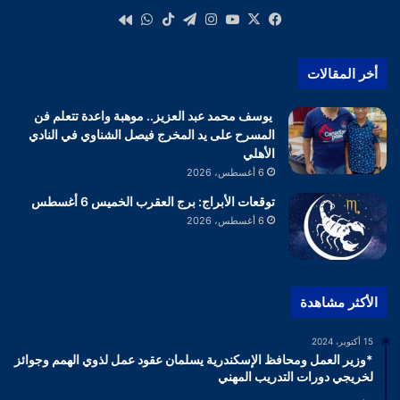
‫X
فيسبوك
‫YouTube
انستقرام
تيلقرام
‫TikTok
واتساب
كواى
أخر المقالات
يوسف محمد عبد العزيز.. موهبة واعدة تتعلم فن
المسرح على يد المخرج فيصل الشناوي في النادي
الأهلي
6 أغسطس، 2026
توقعات الأبراج: برج العقرب الخميس 6 أغسطس
6 أغسطس، 2026
الأكثر مشاهدة
15 أكتوبر، 2024
*وزير العمل ومحافظ الإسكندرية يسلمان عقود عمل لذوي الهمم وجوائز
لخريجي دورات التدريب المهني