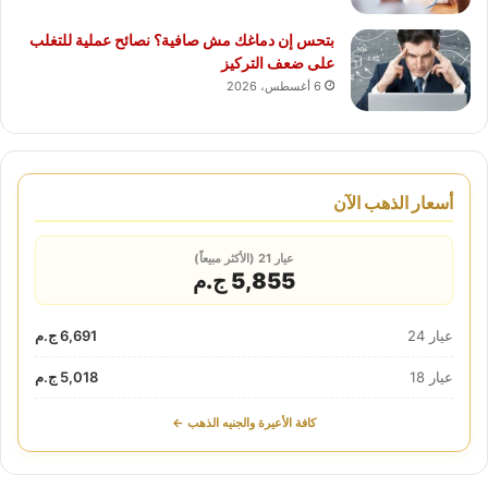
بتحس إن دماغك مش صافية؟ نصائح عملية للتغلب
على ضعف التركيز
6 أغسطس، 2026
أسعار الذهب الآن
عيار 21 (الأكثر مبيعاً)
5,855 ج.م
عيار 24
6,691 ج.م
عيار 18
5,018 ج.م
كافة الأعيرة والجنيه الذهب ←