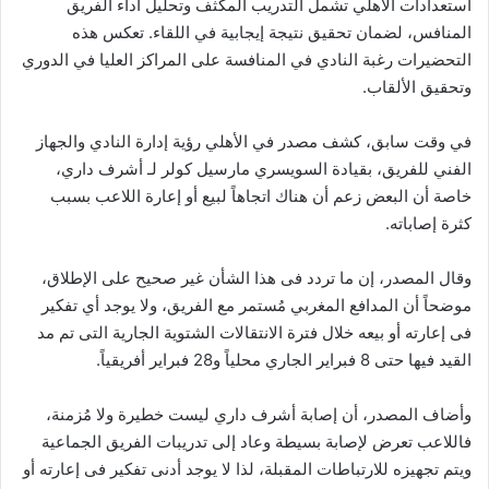
استعدادات الأهلي تشمل التدريب المكثف وتحليل أداء الفريق
المنافس، لضمان تحقيق نتيجة إيجابية في اللقاء. تعكس هذه
التحضيرات رغبة النادي في المنافسة على المراكز العليا في الدوري
وتحقيق الألقاب.
في وقت سابق، كشف مصدر في الأهلي رؤية إدارة النادي والجهاز
الفني للفريق، بقيادة السويسري مارسيل كولر لـ أشرف داري،
خاصة أن البعض زعم أن هناك اتجاهاً لبيع أو إعارة اللاعب بسبب
كثرة إصاباته.
وقال المصدر، إن ما تردد فى هذا الشأن غير صحيح على الإطلاق،
موضحاً أن المدافع المغربي مُستمر مع الفريق، ولا يوجد أي تفكير
فى إعارته أو بيعه خلال فترة الانتقالات الشتوية الجارية التى تم مد
القيد فيها حتى 8 فبراير الجاري محلياً و28 فبراير أفريقياً.
وأضاف المصدر، أن إصابة أشرف داري ليست خطيرة ولا مُزمنة،
فاللاعب تعرض لإصابة بسيطة وعاد إلى تدريبات الفريق الجماعية
ويتم تجهيزه للارتباطات المقبلة، لذا لا يوجد أدنى تفكير فى إعارته أو