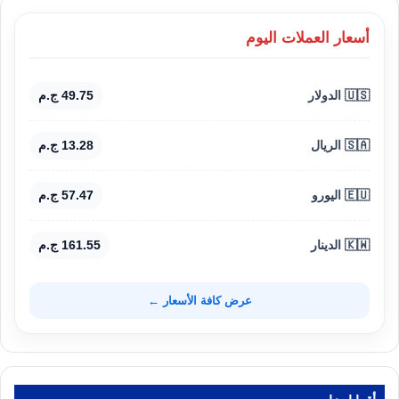
أسعار العملات اليوم
🇺🇸 الدولار
49.75 ج.م
🇸🇦 الريال
13.28 ج.م
🇪🇺 اليورو
57.47 ج.م
🇰🇼 الدينار
161.55 ج.م
عرض كافة الأسعار ←