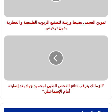
الزيوت
الطبيعية
و
العطرية
بدون
تموين العجمى يضبط ورشة لتصنيع الزيوت الطبيعية و العطرية
ترخيص
بدون ترخيص
"الزمالك
يترقب
نتائج
الفحص
الطبي
لمحمود
جهاد
بعد
إصابته
أمام
"الزمالك يترقب نتائج الفحص الطبي لمحمود جهاد بعد إصابته
الإسماعيلي"
أمام الإسماعيلي"