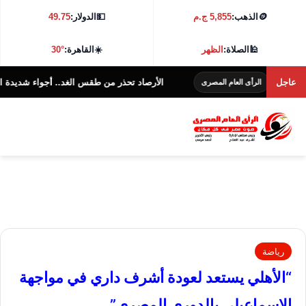
🪙
الذهب:
5,855 ج.م
💵
الدولار:
49.75
🕌
الصلاة:
الظهر
☀️
القاهرة:
30°
غ
عاجل
الأرصاد تحذر من طقس الغد.. أجواء شديدة الحرارة و38 درجة بالقاهرة
الرأى العام المصرى
رياضة
“الأهلي يستعد لعودة أشرف داري في مواجهة
الإسماعيلي بالدوري المصري”