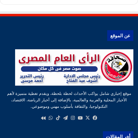
عن الموقع
موقع إخباري شامل يواكب الأحداث لحظة بلحظة، ويقدم تغطية متميزة لأهم
الأخبار المحلية والعربية والعالمية، بالإضافة إلى أخبار الرياضة، الاقتصاد،
التكنولوجيا، والثقافة بأسلوب مهني وموضوعي.
‫X
فيسبوك
‫YouTube
انستقرام
تيلقرام
‫TikTok
واتساب
كواى
أخر المقالات