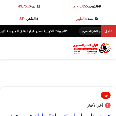
🪙
الذهب:
5,855 ج.م
💵
الدولار:
49.75
🕌
الصلاة:
الظهر
☀️
القاهرة:
28°
عاجل
“التربية” الكويتية تصدر قرارا بغلق المدرسة الإيرانية الخ
لرأى العام المصرى
فن
أخر الأخبار