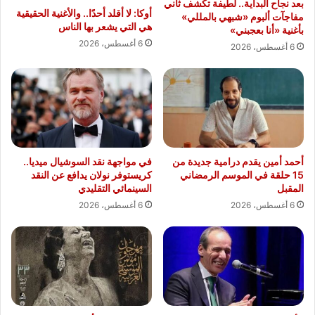
بعد نجاح البداية.. لطيفة تكشف ثاني
أوكا: لا أقلد أحدًا.. والأغنية الحقيقية
مفاجآت ألبوم «شبهي بالمللي»
هي التي يشعر بها الناس
بأغنية «أنا بعجبني»
6 أغسطس، 2026
6 أغسطس، 2026
أحمد أمين يقدم درامية جديدة من
في مواجهة نقد السوشيال ميديا..
15 حلقة في الموسم الرمضاني
كريستوفر نولان يدافع عن النقد
المقبل
السينمائي التقليدي
6 أغسطس، 2026
6 أغسطس، 2026