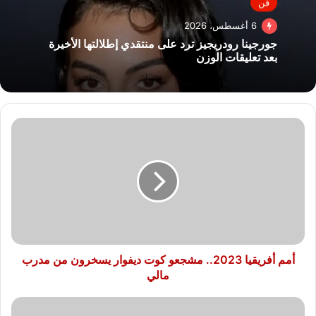
فن
6 أغسطس، 2026
جورجينا رودريجيز ترد على منتقدي إطلالتها الأخيرة
بعد تعليقات الوزن
أمم
أفريقيا
2023..
مشجعو
كوت
ديفوار
يسخرون
من
مدرب
مالي
أمم أفريقيا 2023.. مشجعو كوت ديفوار يسخرون من مدرب
مالي
SZA