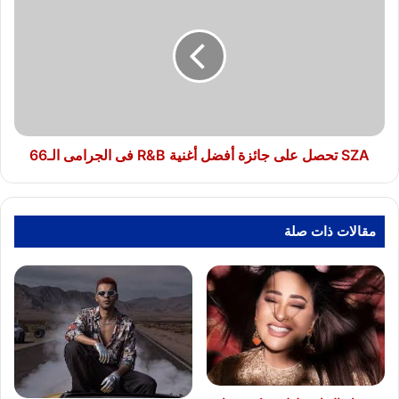
تحصل
على
جائزة
أفضل
أغنية
R&B
فى
الجرامى
الـ66
SZA تحصل على جائزة أفضل أغنية R&B فى الجرامى الـ66
مقالات ذات صلة