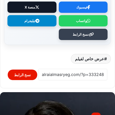
فيسبوك
منصة X
واتساب
تيليجرام
نسخ الرابط
عرض خاص لفيلم
نسخ الرابط