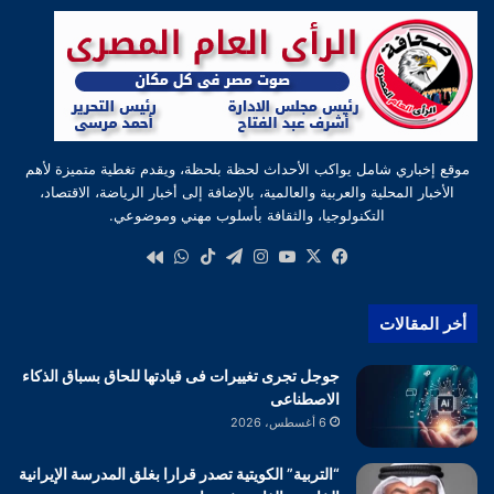
موقع إخباري شامل يواكب الأحداث لحظة بلحظة، ويقدم تغطية متميزة لأهم
الأخبار المحلية والعربية والعالمية، بالإضافة إلى أخبار الرياضة، الاقتصاد،
التكنولوجيا، والثقافة بأسلوب مهني وموضوعي.
‫X
فيسبوك
‫YouTube
انستقرام
تيلقرام
‫TikTok
واتساب
كواى
أخر المقالات
جوجل تجرى تغييرات فى قيادتها للحاق بسباق الذكاء
الاصطناعى
6 أغسطس، 2026
“التربية” الكويتية تصدر قرارا بغلق المدرسة الإيرانية