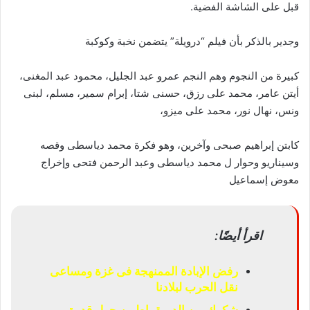
قبل على الشاشة الفضية.
وجدير بالذكر بأن فيلم “درويلة” يتضمن نخبة وكوكبة
كبيرة من النجوم وهم النجم عمرو عبد الجليل، محمود عبد المغنى،
أيتن عامر، محمد على رزق، حسنى شتا، إبرام سمير، مسلم، لبنى
ونس، نهال نور، محمد على ميزو،
كابتن إبراهيم صبحى وآخرين، وهو فكرة محمد دياسطى وقصه
وسيناريو وحوار ل محمد دياسطى وعبد الرحمن فتحى وإخراج
معوض إسماعيل
اقرأ أيضًا:
رفض الإبادة الممنهجة فى غزة ومساعى
نقل الحرب لبلادنا
شكوك بين الديمقراطيين حول قدرة