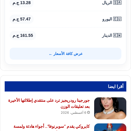
🇸🇦 الريال
13.28 ج.م
🇪🇺 اليورو
57.47 ج.م
🇰🇼 الدينار
161.55 ج.م
عرض كافة الأسعار ←
أقرا ايضا
جورجينا رودريجيز ترد على منتقدي إطلالتها الأخيرة
بعد تعليقات الوزن
6 أغسطس، 2026
كايروكي يقدم “سوبرنوفا”.. أجواء هادئة ولمسة