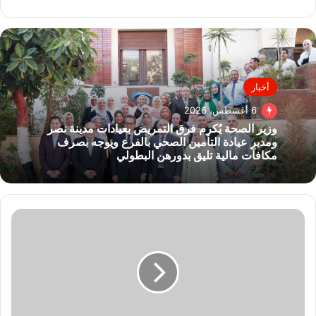
أخبار
6 أغسطس، 2026
وزير الصحة يُكرم فرق التمريض بعيادات مدينة نصر
ومدير عيادة التأمين الصحي بالفرع ويوجه بصرف
مكافآت مالية تليق بدورهن البطولي
تفاصيل
تحويل
رواية
"مقامرة
على
شرف
الليدي