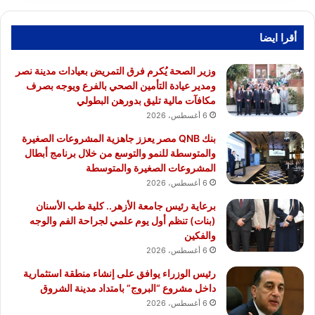
أقرا ايضا
وزير الصحة يُكرم فرق التمريض بعيادات مدينة نصر
ومدير عيادة التأمين الصحي بالفرع ويوجه بصرف
مكافآت مالية تليق بدورهن البطولي
6 أغسطس، 2026
بنك QNB مصر يعزز جاهزية المشروعات الصغيرة
والمتوسطة للنمو والتوسع من خلال برنامج أبطال
المشروعات الصغيرة والمتوسطة
6 أغسطس، 2026
برعاية رئيس جامعة الأزهر.. كلية طب الأسنان
(بنات) تنظم أول يوم علمي لجراحة الفم والوجه
والفكين
6 أغسطس، 2026
رئيس الوزراء يوافق على إنشاء منطقة استثمارية
داخل مشروع “البروج” بامتداد مدينة الشروق
6 أغسطس، 2026