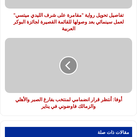
ميتسي"
لعمل
سينمائي
تفاصيل تحويل رواية "مقامرة على شرف الليدي ميتسي"
بعد
لعمل سينمائي بعد وصولها للقائمة القصيرة لجائزة البوكر
وصولها
العربية
للقائمة
القصيرة
أوفا:
لجائزة
أنتظر
البوكر
قرار
العربية
انضمامي
لمنتخب
بفارغ
الصبر
والأهلي
والزمالك
فاوضوني
أوفا: أنتظر قرار انضمامي لمنتخب بفارغ الصبر والأهلي
في
والزمالك فاوضوني في يناير
يناير
مقالات ذات صلة