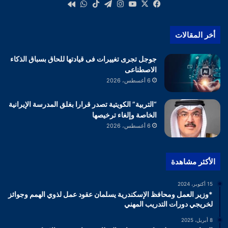
‫X
فيسبوك
‫YouTube
انستقرام
تيلقرام
‫TikTok
واتساب
كواى
أخر المقالات
جوجل تجرى تغييرات فى قيادتها للحاق بسباق الذكاء
الاصطناعى
6 أغسطس، 2026
“التربية” الكويتية تصدر قرارا بغلق المدرسة الإيرانية
الخاصة وإلغاء ترخيصها
6 أغسطس، 2026
الأكثر مشاهدة
15 أكتوبر، 2024
*وزير العمل ومحافظ الإسكندرية يسلمان عقود عمل لذوي الهمم وجوائز
لخريجي دورات التدريب المهني
8 أبريل، 2025