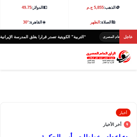
🪙
الذهب:
5,855 ج.م
💵
الدولار:
49.75
🕌
الصلاة:
الظهر
☀️
القاهرة:
30°
عاجل
“التربية” الكويتية تصدر قرارا بغلق المدرسة الإيرانية الخاصة و
العام المصرى
أخبار
أخر الأخبار