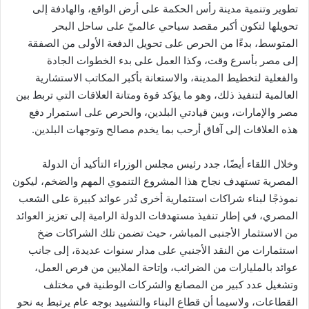
تطوير وتنمية مدينة رأس الحكمة على أرض الواقع، والهادفة إلى
تحويلها لتكون أكبر مقصد سياحي عالميّ على ساحل البحر
المتوسط، بدءًا من الحرص على تحويل الدفعة الأولى من الصفقة
إلى مصر بأسرع وقت، وكذا العمل على بدء الخطوات الجادة
والفعلية لتخطيط المدينة، والاستعانة بأكبر المكاتب الاستشارية
العالمية لتنفيذ ذلك، وهو ما يؤكد قوة ومتانة العلاقات التي تربط بين
مصر والإمارات، وبين قيادتي البلدين، والحرص على استمرار دفع
هذه العلاقات إلى آفاق أرحب بما يخدم مصالح وتوجهات البلدين.
وخلال اللقاء أيضًا، جدد رئيس مجلس الوزراء التأكيد أن الدولة
المصرية تستهدف نجاح هذا المشروع التنموي المهم والضخم، ليكون
نموذجًا لبناء شراكات استثمارية أخرى تُدر عوائد كبيرة على الشعب
المصري، في إطار تنفيذ مستهدفات الدولة الرامية إلى تعزيز العوائد
من الاستثمار الأجنبى المباشر، حيث تضمن تلك الشراكات ضخ
استثمارات من النقد الأجنبي على مدار سنوات عديدة، إلى جانب
عوائد بالمليارات من الضرائب، وإتاحة الملايين من فرص العمل،
وتشغيل عدد كبير من المصانع والشركات الوطنية في مختلف
القطاعات، ولاسيما أن قطاع البناء والتشييد بوجه عام يرتبط به نحو