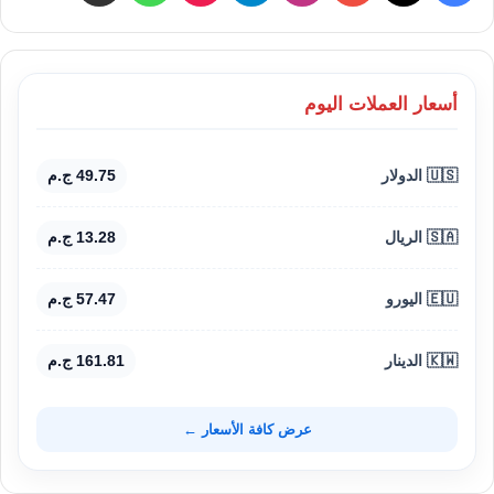
أسعار العملات اليوم
🇺🇸 الدولار
49.75 ج.م
🇸🇦 الريال
13.28 ج.م
🇪🇺 اليورو
57.47 ج.م
🇰🇼 الدينار
161.81 ج.م
عرض كافة الأسعار ←