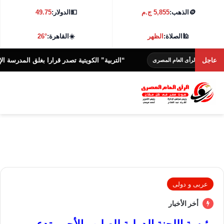
🪙
الذهب:
5,855 ج.م
💵
الدولار:
49.75
🕌
الصلاة:
الظهر
☀️
القاهرة:
26°
عاجل
“التربية” الكويتية تصدر قرارا بغلق المدرسة الإيرانية ال
الرأى العام المصرى
عربى و دولى
أخر الأخبار