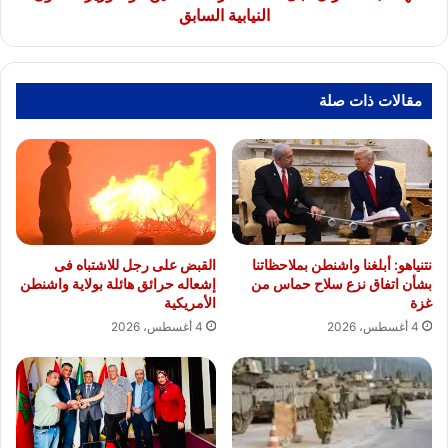
النيابية
النيابية السابق
السابق
مقالات ذات صلة
نتنياهو: أبلغنا واشنطن بملاحظاتنا
القبض على رجل للاشتباه فى
بشأن اتفاق نزع سلاح حماس من
إشعاله حرائق هائلة بولاية واشنطن
غزة
الأمريكية
4 أغسطس، 2026
4 أغسطس، 2026