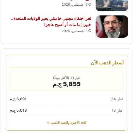
6 أغسطس، 2026
لغز اختفاء مجتبى خامنئي يحير الولايات المتحدة..
خبير: إما مات أو أصبح عاجزا
6 أغسطس، 2026
أسعار الذهب الآن
عيار 21 (الأكثر مبيعاً)
5,855 ج.م
عيار 24
6,691 ج.م
عيار 18
5,018 ج.م
كافة الأعيرة والجنيه الذهب ←