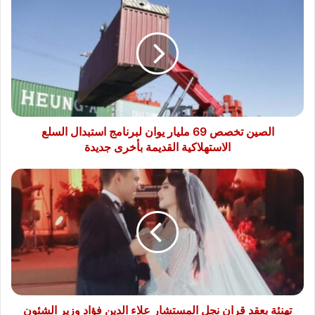
تخصص
69
مليار
يوان
لبرنامج
استبدال
السلع
الاستهلاكية
القديمة
الصين تخصص 69 مليار يوان لبرنامج استبدال السلع
بأخرى
الاستهلاكية القديمة بأخرى جديدة
جديدة
تهنئة
بعقد
قران
نجل
المستشار
علاء
الدين
فؤاد
وزير
الشئون
تهنئة بعقد قران نجل المستشار علاء الدين فؤاد وزير الشئون