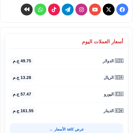
‫X
فيسبوك
‫YouTube
انستقرام
تيلقرام
‫TikTok
واتساب
كواى
أسعار العملات اليوم
🇺🇸 الدولار
49.75 ج.م
🇸🇦 الريال
13.28 ج.م
🇪🇺 اليورو
57.47 ج.م
🇰🇼 الدينار
161.55 ج.م
عرض كافة الأسعار ←