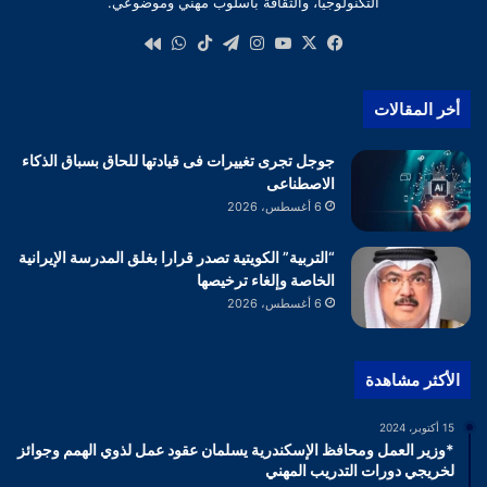
التكنولوجيا، والثقافة بأسلوب مهني وموضوعي.
‫X
فيسبوك
‫YouTube
انستقرام
تيلقرام
‫TikTok
واتساب
كواى
أخر المقالات
جوجل تجرى تغييرات فى قيادتها للحاق بسباق الذكاء
الاصطناعى
6 أغسطس، 2026
“التربية” الكويتية تصدر قرارا بغلق المدرسة الإيرانية
الخاصة وإلغاء ترخيصها
6 أغسطس، 2026
الأكثر مشاهدة
15 أكتوبر، 2024
*وزير العمل ومحافظ الإسكندرية يسلمان عقود عمل لذوي الهمم وجوائز
لخريجي دورات التدريب المهني