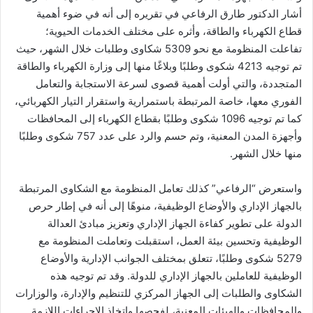
أشار الدكتور طارق الرفاعي في تقريره إلى أنه في ضوء أهمية
قطاع الكهرباء والطاقة، وأثره على مختلف الخدمات الحيوية؛
تفاعلت المنظومة مع نحو 5309 شكاوى وطلبات خلال الشهر، حيث
تم توجيه 4213 شكوى وطلبًا وبلاغًا منها إلى وزارة الكهرباء والطاقة
المتجددة، والتي أولت أهمية قصوى لسرعة الاستجابة والتعامل
الفوري معها، خاصة المرتبطة باستمرارية واستقرار التيار الكهربائي،
كما تم توجيه 1096 شكوى وطلبًا بقطاع الكهرباء إلى المحافظات
وأجهزة المدن المعنية، وتم حسم والرد على عدد 757 شكوى وطلبًا
منها خلال الشهر.
واستعرض “الرفاعي” كذلك تعامل المنظومة مع الشكاوى المرتبطة
بالجهاز الإداري والأوضاع الوظيفية، منوهًا إلى أنه في إطار حرص
الدولة على تطوير كفاءة الجهاز الإداري وتعزيز مبادئ العدالة
الوظيفية وتحسين بيئة العمل، استقبلت وتعاملت المنظومة مع
5279 شكوى وطلبًا، تتعلق بمختلف الجوانب الإدارية والأوضاع
الوظيفية للعاملين بالجهاز الإداري للدولة. وقد تم توجيه هذه
الشكاوى والطلبات إلى الجهاز المركزي للتنظيم والإدارة، والوزارات
والمحافظات والهيئات المعنية، لفحصها واتخاذ الإجراءات اللازمة