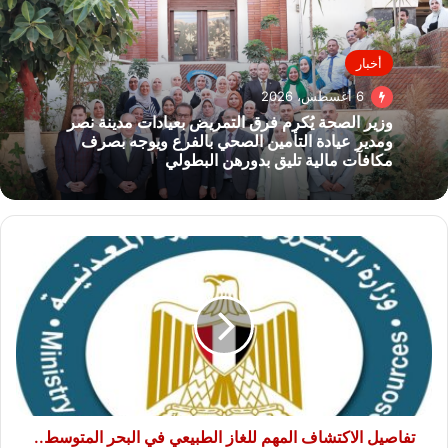
أخبار
6 أغسطس، 2026
وزير الصحة يُكرم فرق التمريض بعيادات مدينة نصر
ومدير عيادة التأمين الصحي بالفرع ويوجه بصرف
مكافآت مالية تليق بدورهن البطولي
تفاصيل
الاكتشاف
المهم
للغاز
الطبيعي
في
البحر
المتوسط..
والعائد
المتوقع
تفاصيل الاكتشاف المهم للغاز الطبيعي في البحر المتوسط..