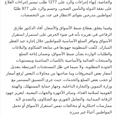
والخاصة، إنهاء إجراءات والرد على 1277 طلب تيسير إجراءات العلاج
على نفقة الدولة والتأمين الصحي، وحسم والرد على 977 طلبًا
لمواطنين مدرجين بقوائم الانتظار في عدد من التخصصات.
وفيما يتعلق بقطاع ضبط الأسواق والأسعار، أفاد الدكتور طارق
الرفاعي في تقريره بأنه في ضوء الحرص على استمرار استقرار
الأسواق وتوافر السلع الأساسية للمواطنين خلال إجازة عيد الفطر
المبارك، كثّفت المنظومة جهودها في متابعة الشكاوى والبلاغات
والطلبات الواردة بشأن ضبط الأسواق، وضمان إتاحة السلع
والمنتجات الغذائية والأساسية بالكميات المناسبة وبمستويات
الجودة المطلوبة، ولا سيما في ظل المستجدات المرتبطة بتعديل
أسعار بعض المحروقات وما صاحبها من محاولات البعض لرفع أسعار
أو حجب بعض السلع والخدمات، حيث جرى التنسيق المستمر مع
وزارة التموين والتجارة الداخلية، وجهاز حماية المستهلك، والهيئة
القومية لسلامة الغذاء، وسائر الأجهزة والجهات المعنية، لتعزيز جهود
الرقابة الميدانية، والتعامل الفوري مع الشكاوى، والتصدي لأية
ممارسات احتكارية أو مخالفات تمس استقرار الأسواق أو تحمل
المواطنين أعباءً غير مبررة.