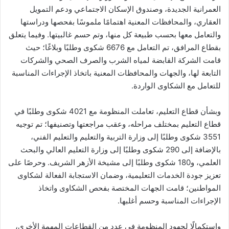
العمرانية الجديدة، وصندوق الإسكان الاجتماعي ودعم التمويل
العقاري، والمحافظات المعنية اهتمامًا ملموسًا بفحصها ودراستها
والتعامل معها بحسب طبيعة كل منها، وتم حسم غالبيتها. وفيما يتعلق
بقطاع المرافق، تم التعامل مع 6676 شكوى وطلبًا وبلاغًا؛ حيث
قامت الشركة القابضة لمياه الشرب والصرف الصحي والشركات
التابعة لها، والجهات والمحافظات المعنية باتخاذ الإجراءات المناسبة
للتعامل مع الشكاوى الواردة.
وبشأن قطاع التعليم، تعاملت المنظومة مع 4021 شكوى وطلبًا في
قطاع التعليم بمختلف مراحله، وعقب مراجعتها وتصنيفها؛ تم توجيه
3551 شكوى وطلبًا إلى وزارة التربية والتعليم والتعليم الفني،
بالإضافة إلى 290 شكوى وطلبًا إلى وزارة التعليم العالي والبحث
العلمي، و180 شكوى وطلبًا إلى مشيخة الأزهر الشريف. وحرصًا على
تعزيز جودة الخدمات التعليمية، وضمان الاستجابة الفعالة لشكاوى
المواطنين؛ قامت الجهات المختصة بفحص الشكاوى واتخاذ
الإجراءات المناسبة وحسم أغلبها.
واستكمالًا لجهود المنظومة في عدد من القطاعات المهمة الأخرى،