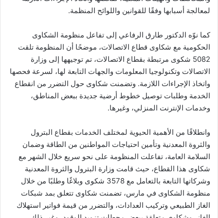
لمعالجة أسبابها وفقًا للقوانين واللوائح المنظمة.
كما نوّه الدكتور طارق الرفاعي إلى تفاعل منظومة الشكاوى
الحكومية مع شكاوى قطاع الاتصالات، موضحًا أن المنظومة تلقت
5082 شكوى مرتبطة بقطاع الاتصالات، تم توجيهها إلى وزارة
الاتصالات وتكنولوجيا المعلومات والجهات التابعة لها، لسرعة فحصها
واتخاذ الإجراءات اللازمة. وتضمنت شكاوى حول التضرر من انقطاع
الخدمة وطلبات توصيل خطوط أرضية جديدة ببعض المناطق،
وخدمات الإنترنت المنزلي، وغيرها.
وانطلاقًا من الأهمية الحيوية لمختلف الخدمات بقطاع البترول
والثروة المعدنية وتأمين احتياجات المواطنين من الطاقة وضمان
السلامة العامة، تفاعلت المنظومة على نحو سريع خلال الشهر مع
شكاوى هذا القطاع، حيث قامت وزارة البترول والثروة المعدنية
وشركاتها التابعة بالتعامل مع 3578 شكوى وبلاغًا وطلبًا من خلال
منظومة الشكاوى في مارس، تضمنت شكاوى تتعلق بمد شبكات
الغاز الطبيعي وتركيب العدادات، والتضرر من قيمة فواتير استهلاك
الغاز، وشكاوى متعلقة ببعض محطات تزويد الوقود، وغير ذلك.