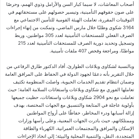
أصحاب المعاشات، لا سيما كبار السن والأرامل وذوي الهمم، وحرصًا
على صون حقوقهم التأمينية، وتيسير حصولهم على مستحقاتهم في
التوقيتات المقررة، تعاملت الهيئة القومية للتأمين الاجتماعي مع
3164 شكوى وطلبًا خلال مارس الماضي، وتمكنت من إنهاء إجراءات
الصرف الفعلي للمستحقات التأمينية لعدد 305 مواطنين، وربط
وتسجيل وتحديد دورية الصرف للمستحقات التأمينية لعدد 215
مواطنًا، ومراجعة وفحص 407 ملفات تأمينية.
وبالنسبة لشكاوى وبلاغات الطوارئ، أفاد الدكتور طارق الرفاعي من
خلال التقرير بأنه دعمًا لجهود الدولة في الحفاظ على المرافق العامة
وضمان انتظام تقديم الخدمات الحيوية، واصلت المنظومة تكثيف
تعاملها الفوري مع شكاوى وبلاغات واستغاثات السلامة العامة؛ حيث
تعاملت مع نحو 2904 شكاوى وبلاغات واستغاثات، حظيت جميعها
بأولوية عاجلة في المتابعة والتنسيق مع الجهات المختصة، بهدف
إزالة أسبابها ودرء المخاطر، حفاظًا على أرواح المواطنين
وممتلكاتهم، حيث بادرت الجهات المعنية، وعلى رأسها وزارات
الإسكان والمرافق والمجتمعات العمرانية، الكهرباء والطاقة
المتجددة، النقل، والتنمية المحلية والبيئة؛ إلى اتخاذ الإجراءات