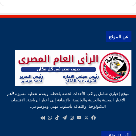
عن الموقع
موقع إخباري شامل يواكب الأحداث لحظة بلحظة، ويقدم تغطية متميزة لأهم
الأخبار المحلية والعربية والعالمية، بالإضافة إلى أخبار الرياضة، الاقتصاد،
التكنولوجيا، والثقافة بأسلوب مهني وموضوعي.
‫X
فيسبوك
‫YouTube
انستقرام
تيلقرام
‫TikTok
واتساب
كواى