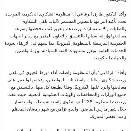
وأكد الدكتور طارق الرفاعي أن منظومة الشكاوى الحكومية الموحدة
تجدد تأكيد التزامها بالتطوير المستمر لآليات تلقي الشكاوى
والطلبات والاستفسارات ورصدها، وتعزيز كفاءة فحصها وسرعة
معالجتها وإزالة أسبابها بالتنسيق والتعاون المثمر مع سائر الجهات
الحكومية المرتبطة بالمنظومة إلكترونيًا، بما يسهم في الارتقاء بجودة
الخدمات العامة، ويعزز مستويات الثقة المتبادلة بين المواطنين
والجهات الحكومية.
وأفاد “الرفاعي” بأن المنظومة واصلت أداء دورها الحيوي في تلقي
ورصد شكاوى وطلبات واستغاثات المواطنين، وفحصها والعمل على
معالجتها والرد عليها إلكترونيًا، وفقًا لطبيعة كل منها، بالتنسيق مع
جميع الوزارات والمحافظات والهيئات الحكومية المعنية، حيث تلقت
ورصدت المنظومة 238 ألف شكوى واستغاثة وطلب واستفسار
خلال شهر مارس الماضي، والذي تزامن مع شهر رمضان المعظم
وعيد الفطر المبارك.
وعلى صعيد توزيع الشكاوى والطلبات الموجهة إلى جهات الاختصاص،