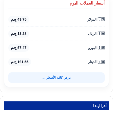
أسعار العملات اليوم
🇺🇸 الدولار
49.75 ج.م
🇸🇦 الريال
13.28 ج.م
🇪🇺 اليورو
57.47 ج.م
🇰🇼 الدينار
161.55 ج.م
عرض كافة الأسعار ←
أقرا ايضا