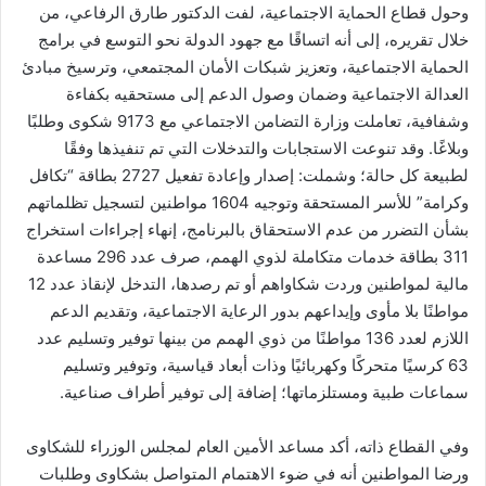
وحول قطاع الحماية الاجتماعية، لفت الدكتور طارق الرفاعي، من
خلال تقريره، إلى أنه اتساقًا مع جهود الدولة نحو التوسع في برامج
الحماية الاجتماعية، وتعزيز شبكات الأمان المجتمعي، وترسيخ مبادئ
العدالة الاجتماعية وضمان وصول الدعم إلى مستحقيه بكفاءة
وشفافية، تعاملت وزارة التضامن الاجتماعي مع 9173 شكوى وطلبًا
وبلاغًا. وقد تنوعت الاستجابات والتدخلات التي تم تنفيذها وفقًا
لطبيعة كل حالة؛ وشملت: إصدار وإعادة تفعيل 2727 بطاقة “تكافل
وكرامة” للأسر المستحقة وتوجيه 1604 مواطنين لتسجيل تظلماتهم
بشأن التضرر من عدم الاستحقاق بالبرنامج، إنهاء إجراءات استخراج
311 بطاقة خدمات متكاملة لذوي الهمم، صرف عدد 296 مساعدة
مالية لمواطنين وردت شكاواهم أو تم رصدها، التدخل لإنقاذ عدد 12
مواطنًا بلا مأوى وإيداعهم بدور الرعاية الاجتماعية، وتقديم الدعم
اللازم لعدد 136 مواطنًا من ذوي الهمم من بينها توفير وتسليم عدد
63 كرسيًا متحركًا وكهربائيًا وذات أبعاد قياسية، وتوفير وتسليم
سماعات طبية ومستلزماتها؛ إضافة إلى توفير أطراف صناعية.
وفي القطاع ذاته، أكد مساعد الأمين العام لمجلس الوزراء للشكاوى
ورضا المواطنين أنه في ضوء الاهتمام المتواصل بشكاوى وطلبات