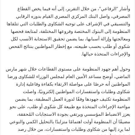
وأشار “الرفاعي”، من خلال التقرير، إلى أنه فيما يخص القطاع
المصرفي، واصل البنك المركزي المصري القيام بدوره الرقابي
والتنسيقي في الإشراف على توجيه الشكاوى والطلبات التي تتلقاها
المنظومة إلى البنوك المختصة وفروعها المختلفة، لمتابعة فحصها
ومعالجتها وإزالة أسبابها، بما يضمن تحقيق الاستجابة الأنسب لكل
شكوى أو طلب بحسب طبيعته، مع إخطار المواطنين بنتائج الفحص
والإجراءات المتخذة حيالها.
وحول أهم جهود المنظومة على مستوى القطاعات خلال شهر مارس
الماضي، أوضح مساعد الأمين العام لمجلس الوزراء للشكاوى ورضا
المواطنين أنه حرصًا على مواصلة الارتقاء بكفاءة وفاعلية إدارة
شكاوى وطلبات واستفسارات المواطنين إلكترونيًا، واصلت
المنظومة تكثيف جهودها وفقًا لدورة العمل المطبقة، بما يضمن
مواءمة الإجراءات المتخذة مع طبيعة كل شكوى أو طلب، على نحو
يعزز الانضباط المؤسسي ويرتقي بجودة الاستجابات المُحققة،
مضيفًا أن المنظومة أولت اهتمامًا متزايدًا بالتحليل الكمي والنوعي
لما يرِد إليها من شكاوى وطلبات واستفسارات، من خلال رصد