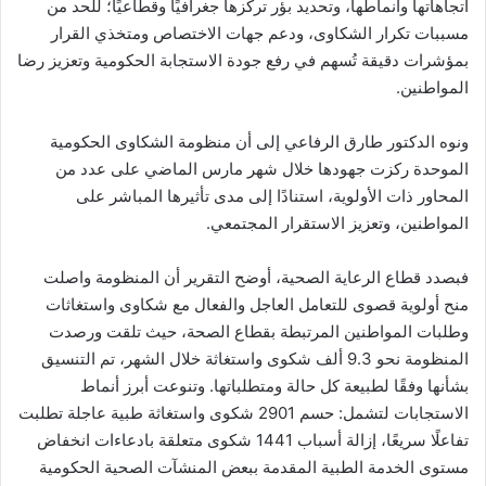
اتجاهاتها وأنماطها، وتحديد بؤر تركزها جغرافيًا وقطاعيًا؛ للحد من
مسببات تكرار الشكاوى، ودعم جهات الاختصاص ومتخذي القرار
بمؤشرات دقيقة تُسهم في رفع جودة الاستجابة الحكومية وتعزيز رضا
المواطنين.
ونوه الدكتور طارق الرفاعي إلى أن منظومة الشكاوى الحكومية
الموحدة ركزت جهودها خلال شهر مارس الماضي على عدد من
المحاور ذات الأولوية، استنادًا إلى مدى تأثيرها المباشر على
المواطنين، وتعزيز الاستقرار المجتمعي.
فبصدد قطاع الرعاية الصحية، أوضح التقرير أن المنظومة واصلت
منح أولوية قصوى للتعامل العاجل والفعال مع شكاوى واستغاثات
وطلبات المواطنين المرتبطة بقطاع الصحة، حيث تلقت ورصدت
المنظومة نحو 9.3 ألف شكوى واستغاثة خلال الشهر، تم التنسيق
بشأنها وفقًا لطبيعة كل حالة ومتطلباتها. وتنوعت أبرز أنماط
الاستجابات لتشمل: حسم 2901 شكوى واستغاثة طبية عاجلة تطلبت
تفاعلًا سريعًا، إزالة أسباب 1441 شكوى متعلقة بادعاءات انخفاض
مستوى الخدمة الطبية المقدمة ببعض المنشآت الصحية الحكومية