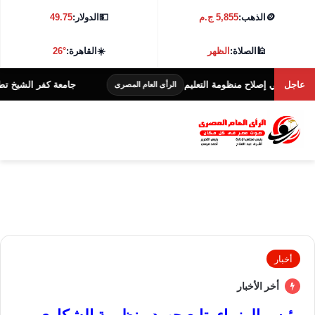
🪙
الذهب:
5,855 ج.م
💵
الدولار:
49.75
🕌
الصلاة:
الظهر
☀️
القاهرة:
26°
عاجل
 منظومة التعليم
جامعة كفر الشيخ تطلق هاكاثون الابتكار في الحوسبة والذكا
الرأى العام المصرى
أخبار
أخر الأخبار