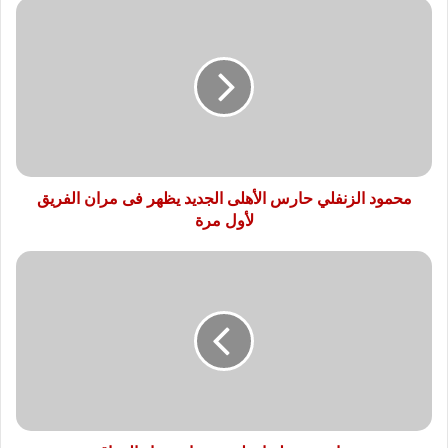
محمود
الزنفلي
حارس
الأهلى
الجديد
يظهر
فى
مران
الفريق
لأول
محمود الزنفلي حارس الأهلى الجديد يظهر فى مران الفريق
مرة
لأول مرة
وزيرة
خارجية
هولندا
تعلن
دعم
استقرار
العراق
وتدين
استهدافه