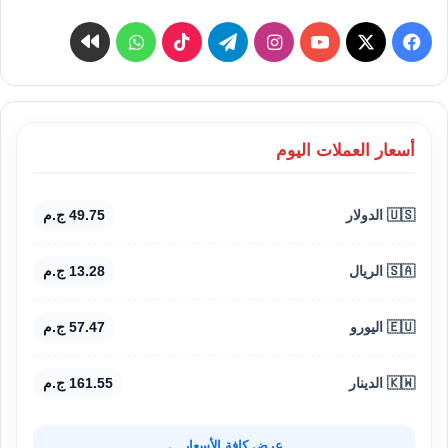
‫X
فيسبوك
‫YouTube
انستقرام
تيلقرام
‫TikTok
واتساب
كواى
أسعار العملات اليوم
🇺🇸 الدولار
49.75 ج.م
🇸🇦 الريال
13.28 ج.م
🇪🇺 اليورو
57.47 ج.م
🇰🇼 الدينار
161.55 ج.م
عرض كافة الأسعار ←