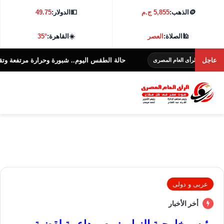
🪙
الذهب:
5,855 ج.م
💵
الدولار:
49.75
🕌
الصلاة:
العصر
☀️
القاهرة:
35°
عاجل
حالة الطقس اليوم.. شبورة وحرارة مرتفعة وتقلبات ج
الرأى العام المصرى
عربى و دولى
أخر الأخبار