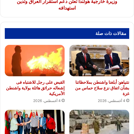
وزيرة خارجية هولندا تعلن دعم استقرار العراق وتدين
استهدافه
مقالات ذات صلة
نتنياهو: أبلغنا واشنطن بملاحظاتنا
القبض على رجل للاشتباه فى
بشأن اتفاق نزع سلاح حماس من
إشعاله حرائق هائلة بولاية واشنطن
غزة
الأمريكية
4 أغسطس، 2026
4 أغسطس، 2026