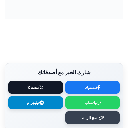
شارك الخبر مع أصدقائك
فيسبوك
منصة X
واتساب
تيليجرام
نسخ الرابط