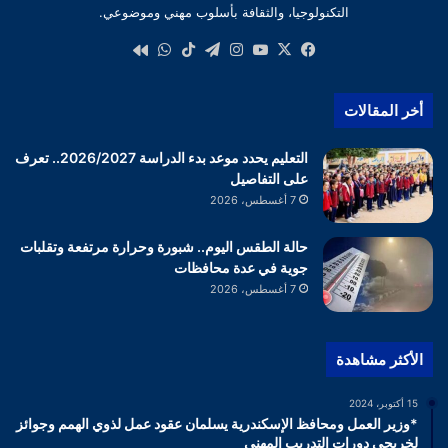
التكنولوجيا، والثقافة بأسلوب مهني وموضوعي.
‫X
فيسبوك
‫YouTube
انستقرام
تيلقرام
‫TikTok
واتساب
كواى
أخر المقالات
التعليم يحدد موعد بدء الدراسة 2026/2027.. تعرف
على التفاصيل
7 أغسطس، 2026
حالة الطقس اليوم.. شبورة وحرارة مرتفعة وتقلبات
جوية في عدة محافظات
7 أغسطس، 2026
الأكثر مشاهدة
15 أكتوبر، 2024
*وزير العمل ومحافظ الإسكندرية يسلمان عقود عمل لذوي الهمم وجوائز
لخريجي دورات التدريب المهني