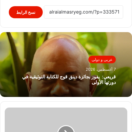
نسخ الرابط
عربى و دولى
7 أغسطس، 2026
قريعي: يفوز بجائزة دينق قوج للكتابة التوثيقية في
دورتها الأولى
كلام
فالسيما
بالهناجر
والحرية