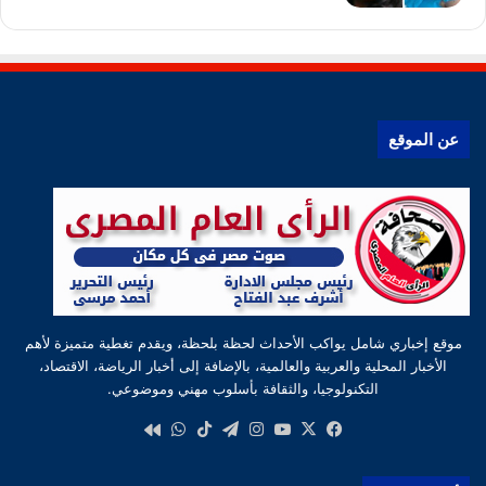
عن الموقع
موقع إخباري شامل يواكب الأحداث لحظة بلحظة، ويقدم تغطية متميزة لأهم
الأخبار المحلية والعربية والعالمية، بالإضافة إلى أخبار الرياضة، الاقتصاد،
التكنولوجيا، والثقافة بأسلوب مهني وموضوعي.
‫X
فيسبوك
‫YouTube
انستقرام
تيلقرام
‫TikTok
واتساب
كواى