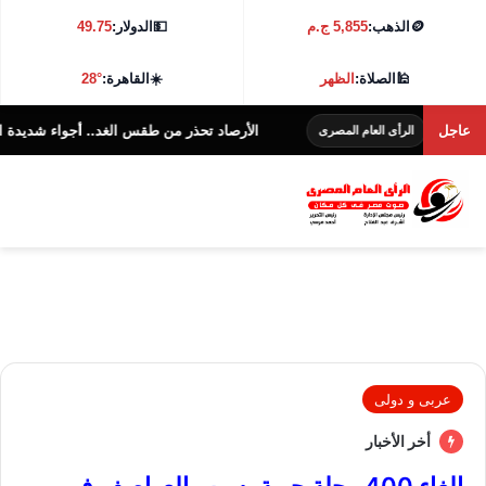
🪙
الذهب:
5,855 ج.م
💵
الدولار:
49.75
🕌
الصلاة:
الظهر
☀️
القاهرة:
28°
غ
عاجل
الأرصاد تحذر من طقس الغد.. أجواء شديدة الحرارة و38 درجة بالقاهرة
الرأى العام المصرى
عربى و دولى
أخر الأخبار