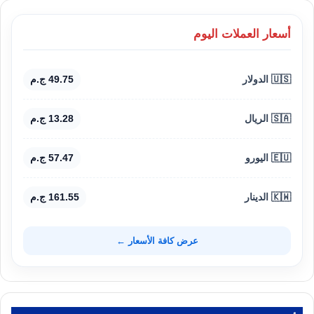
أسعار العملات اليوم
🇺🇸 الدولار
49.75 ج.م
🇸🇦 الريال
13.28 ج.م
🇪🇺 اليورو
57.47 ج.م
🇰🇼 الدينار
161.55 ج.م
عرض كافة الأسعار ←