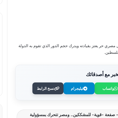
ل مصري حر يعتز بقيادته ويدرك حجم الدور الذي تقوم به الدولة
 فلسطين.
بر مع أصدقائك
واتساب
تيليجرام
نسخ الرابط
استجابةً لأولياء الأمور.. محافظ الجيزة يقرر
خفض الحد الأدنى لتنسيق الثانوية العامة إلى
225 درجة
 صفعة -قوية- للمشككين.. ومصر تتحرك بمسؤولية