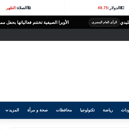
💵
الدولار:
49.75
🕌
الصلاة:
الظهر
الأوبرا الصيفية تختتم فعالياتها بحفل مميز لطارق طرقان وأبنائه
الر
داث
رياضة
تكنولوجيا
محافظات
صحة و مرأة
المزيد