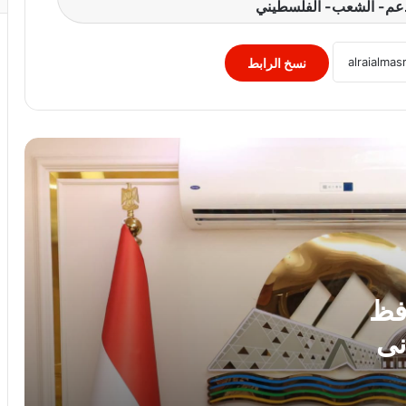
دعم- الشعب- الفلسطيني
محمد جبريل : زيادة الكهرباء 12% ترهق
المواطنين ..وعلي الحكومة كشف الحقيقة
كاملة
نسخ الرابط
الريف المصرى: 4500 طلب من المصريين
بالخارج للتعاقد على أراضى مزرعتك فى
مصر
النائب سامي سوس عضو مجلس النواب عن
سوهاج المراغة حزب مستقبل وطن يتقدم
بخالص التهاني والشكر لفخامة الرئيس عبد
الفتاح السيسي رئيس الجمهورية
مصدر مطلع: مشاركة مصر في التحالف
البحري متعدد الجنسيات قيد الدراسة
افظ
نى
زلزال الفجر.. وزيرة التضامن توجه بتفعيل
خطة الطوارئ لفرق الإغاثة بالمحافظات فور
ق الثانوية العامة إلى 225
شعور المواطنين بالهزة الأرضية..