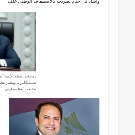
وأشاد في ختام تصريحه بالاصطفاف الوطني خلف
رمضان بطيئة: كلمة ا
للمشككين.. ومصر تتحر
الشعب الفلسطيني