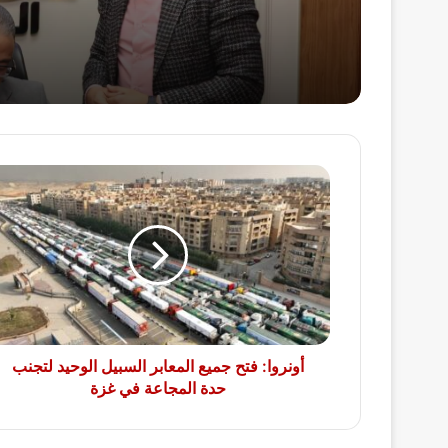
درجة
أونروا:
فتح
جميع
المعابر
السبيل
الوحيد
لتجنب
حدة
المجاعة
في
أونروا: فتح جميع المعابر السبيل الوحيد لتجنب
غزة
حدة المجاعة في غزة