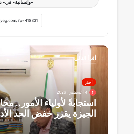
-وإنسانية- في- 
أقرأ التالي
أخبار
4 أغسطس، 2026
استجابةً لأولياء الأمور.. مح
الجيزة يقرر خفض الحد الأد
لتنسي