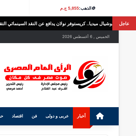
🪙
الذهب:
5,855 ج.م
عاجل
ريستوفر نولان يدافع عن النقد السينمائي التقليدي
الرأى العام المصرى
الخميس , 6 أغسطس 2026
الرئيسية
أخبار
عربى و دولى
فن
اقتصاد
حو