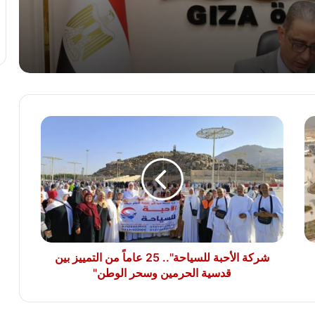
نقيب معلمين دير مو اس يتقدم بخالص
التهاني والشكر لفخامة الرئيس عبد الفتاح
السيسي رئيس الجمهورية
رئيس الوزراء للمصريين بالخارج: أنتم جزء
غالٍ من هذا الشعب العظيم الذي نتشرف
بالعمل من أجله
شركة
الأحبة
المحسوسة بالقاهرة 42 درجة.. تحذير عاجل
من الأرصاد بسبب ذروة ارتفاع الحرارة
للسياحة"..
25
عاماً
من
مصر تهيب بوسائل الإعلام الأجنبية تحري
التمييز
الدقة في تناول حادث استهداف السفينتين
بين
بميناء دمياط
قدسية
الحرمين
شركة الأحبة للسياحة".. 25 عاماً من التمييز بين
وسحر
قدسية الحرمين وسحر الوطن"
الوطن"