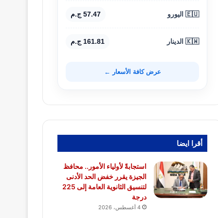
🇪🇺 اليورو
57.47 ج.م
🇰🇼 الدينار
161.81 ج.م
عرض كافة الأسعار ←
أقرا ايضا
استجابةً لأولياء الأمور.. محافظ
الجيزة يقرر خفض الحد الأدنى
لتنسيق الثانوية العامة إلى 225
درجة
4 أغسطس، 2026