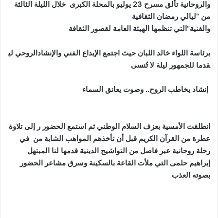
والروحانية
تألق
مسرح
23
يوليو
بالمحلة
الكبرى
خلال
الليلة
الثالثة
من
“
ليالي
رمضان
الثقافية
والفنية
“
التي
تنظمها
الهيئة
العامة
لقصور
الثقافة
برئاسة
اللواء
خالد
اللبان
حيث
اجتمع
الإبداع
الفني
والإنشادالروحي
لي
قدما
للجمهور
ليلة
لا
تُنسى
إنشاد
يخاطب
الروح
..
وصوت
يعانق
السماء
انطلقت
الأمسية
بعزف
السلام
الوطني
ثم
استمع
الحضور
ر
إلى
تلاوة
عطرة
من
القرآن
الكريم
قبل
أن
تأخذهم
المواهب
الشابة
من
في
رحلة
روحانية
عبر
فاصل
من
التواشيح
الدينية
قدمها
لنا
المبتهل
إبراهيم
حلمى
التي
ملأت
القاعة
بالسكينة
وسرق
مشاعر
الحضور
بصوته
العذب