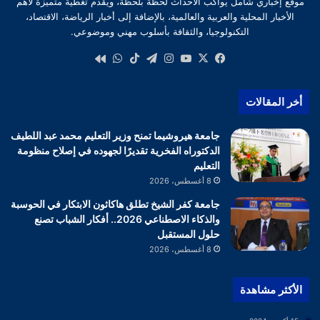
موقع إخباري شامل يواكب الأحداث لحظة بلحظة، ويقدم تغطية متميزة لأهم
الأخبار المحلية والعربية والعالمية، بالإضافة إلى أخبار الرياضة، الاقتصاد،
التكنولوجيا، والثقافة بأسلوب مهني وموضوعي.
‫X
فيسبوك
‫YouTube
انستقرام
تيلقرام
‫TikTok
واتساب
كواى
أخر المقالات
جامعة هيروشيما تمنح وزير التعليم محمد عبد اللطيف
الدكتوراه الفخرية تقديرًا لجهوده في إصلاح منظومة
التعليم
8 أغسطس، 2026
جامعة كفر الشيخ تطلق هاكاثون الابتكار في الحوسبة
والذكاء الاصطناعي 2026.. أفكار الشباب تصنع
حلول المستقبل
8 أغسطس، 2026
الأكثر مشاهدة