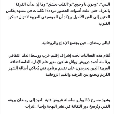
النبي
“
،
“
وحوي
يا
وحوي
“
،و
“
القلب
يعشق
”
وما
إن
بدأت
الفرقة
بالعزف
حتى
علت
أصوات
الحضور
مرددة
الكلمات
في
مشهد
يعكس
الحنين
إلى
الفن
الأصيل
ويؤكد
أن
الموسيقى
العربية
لا
تزال
تسكن
القلوب
ليالي
رمضان
..
حين
يجتمع
الإبداع
والروحانية
تُقام
هذه
الفعاليات
تحت
إشراف
إقليم
غرب
ووسط
الدلتا
الثقافي
برئاسة
أحمد
درويش
ووائل
شاهين
مدير
عام
الإدارة
العامة
لثقافة
الغربية
الذين
يحرصون
على
تقديم
برنامج
فني
يُحاكي
أصالة
الشهر
الكريم
ويجمع
بين
الترفيه
والقيم
الروحانية
يشهد
مسرح
23
يوليو
سلسلة
عروض
فنية
تُعيد
إلى
رمضان
بريقه
الفني
وتُرسخ
دور
الثقافة
في
نشر
البهجة
وإحياء
التراث