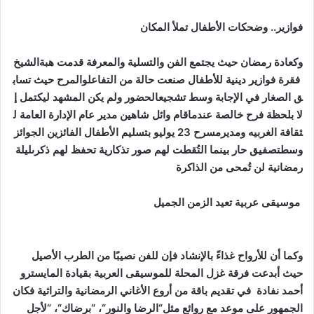
فوازير
..
وضحكات
الأطفال
تملأ
المكان
وكعادة
رمضان
حيث
يجتمع
الفن
والتسلية
والمعرفة
قدمت
هبةالشيخ
فقرة
فوازير
دينية
للأطفال
صنعت
حالة
من
التفاعلوالمرح
حيث
تساب
ق
الصغار
في
الإجابة
وسط
تشجيعالحضور
ولم
يكن
المشهد
ليكتمل
إ
لا
بلحظة
فرح
خالصة
عندماقام
وائل
شاهين
مدير
عام
الإدارة
العامة
ل
ثقافة
الغربيه
ومديرمسرح
23
يوليو
بتسليم
الأطفال
الفائزين
الجوائز
وسطتصفيق
حار
بينما
التُقطت
لهم
صور
تذكارية
تحفظ
لهم
ذكرىليلة
رمضانية
لن
تُمحى
من
الذاكرة
موسيقى
عربية
تعيد
الزمن
الجميل
وكما
أن
للأرواح
غذاءً
بالإنشاد
فإن
للفن
نصيبًا
من
الطرب
الأصيل
حيث
أبدعت
فرقة
غزل
المحلة
للموسيقى
العربية
بقيادة
المايسترو
أحمد
نفادة
في
تقديم
باقة
من
أروع
الأغاني
الرمضانية
والتراثية
فكان
الجمهور
على
موعد
مع
روائع
مثل
“
الرضا
والنور
“
،
“
برضاك
“
،
“
لأجل