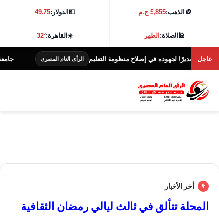
🪙
الذهب:
5,855 ج.م
💵
الدولار:
49.75
🕌
الصلاة:
الظهر
☀️
القاهرة:
32°
عاجل
تقديرًا لجهوده في إصلاح منظومة التعليم
جامعة كفر الشيخ تطلق 
الرأى العام المصرى
أخر الأخبار
المحلة تتألق في ثالث ليالي رمضان الثقافية