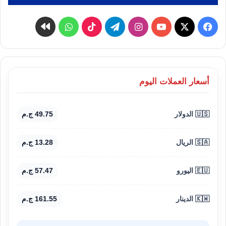
‫X
فيسبوك
‫YouTube
انستقرام
تيلقرام
‫TikTok
واتساب
كواى
أسعار العملات اليوم
🇺🇸 الدولار
49.75 ج.م
🇸🇦 الريال
13.28 ج.م
🇪🇺 اليورو
57.47 ج.م
🇰🇼 الدينار
161.55 ج.م