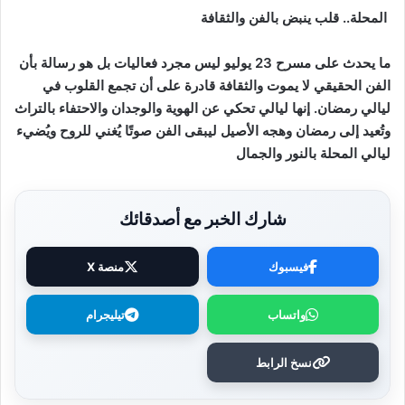
المحلة
..
قلب
ينبض
بالفن
والثقافة
ما
يحدث
على
مسرح
23
يوليو
ليس
مجرد
فعاليات
بل
هو
رسالة
بأن
الفن
الحقيقي
لا
يموت
والثقافة
قادرة
على
أن
تجمع
القلوب
في
ليالي
رمضان
.
إنها
ليالي
تحكي
عن
الهوية
والوجدان
والاحتفاء
بالتراث
وتُعيد
إلى
رمضان
وهجه
الأصيل
ليبقى
الفن
صوتًا
يُغني
للروح
ويُضيء
ليالي
المحلة
بالنور
والجمال
شارك الخبر مع أصدقائك
فيسبوك
منصة X
واتساب
تيليجرام
نسخ الرابط