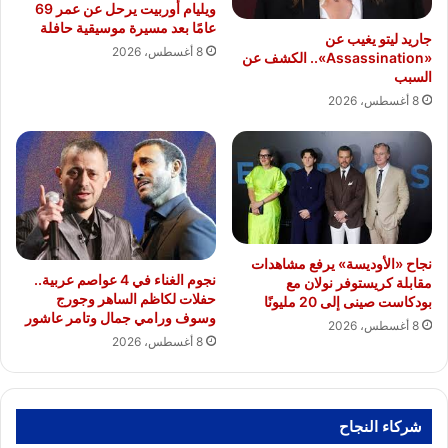
ويليام أوربيت يرحل عن عمر 69
عامًا بعد مسيرة موسيقية حافلة
جاريد ليتو يغيب عن
8 أغسطس، 2026
«Assassination».. الكشف عن
السبب
8 أغسطس، 2026
نجاح «الأوديسة» يرفع مشاهدات
نجوم الغناء في 4 عواصم عربية..
مقابلة كريستوفر نولان مع
حفلات لكاظم الساهر وجورج
بودكاست صينى إلى 20 مليونًا
وسوف ورامي جمال وتامر عاشور
8 أغسطس، 2026
8 أغسطس، 2026
شركاء النجاح