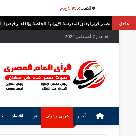
🪙
الذهب:
5,855 ج.م
عاجل
قرارا بغلق المدرسة الإيرانية الخاصة وإلغاء ترخيصها
الرأى العام المصرى
الجمعة , 7 أغسطس 2026
الرئيسية
أخبار
عربى و دولى
فن
اقتصاد
حو