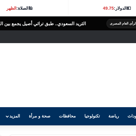
💵
الدولار:
49.75
🕌
الصلاة:
الظهر
الثريد السعودي.. طبق تراثي أصيل يجمع بين البساطة والنكهة الغنية
داث
رياضة
تكنولوجيا
محافظات
صحة و مرأة
المزيد