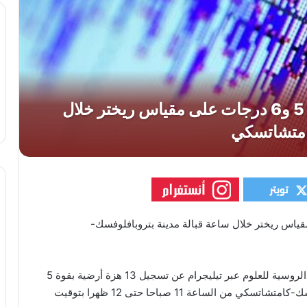
رضية بقوة 5 و6 درجات على مقياس ريختر خلال ساعة قبالة مدينة بتروبافلوفسك-
أعلنت الخدمة الجيوفيزيائية الموحدة التابعة للأكاديمية الروسية للعلوم عبر تيليجرام عن تسجيل 13 هزة أرضية بقوة 5
و6 درجات على مقياس ريختر قرب منطقة بتروبافلوفسك-كامتشاتسكي من الساعة 11 صباحا حتى 12 ظهرا بتوقيت