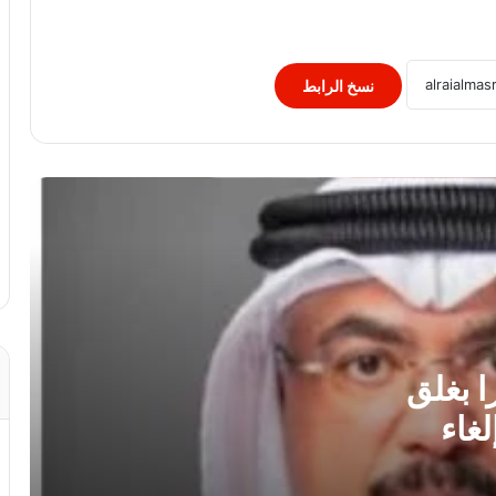
النيابة الفرنسية لمكافحة الإرهاب تفتح
تحقيقا فى تهديدات جماعة انفصالية
بكورسيكا
نسخ الرابط
الصحف العالمية: صدام ترامب وهيجسيث
بسبب الذخائر.. وقلق بالكونجرس من
شراكة أقوى مع إسرائيل..
لبنان: إصابة 8 أشحاص فى غارة إسرائيلية
على بلدة برج الشمالي
لغز اختفاء مجتبى خامنئي يحير الولايات
المتحدة.. خبير: إما مات أو أصبح عاجزا
ا بغلق
لغاء
جنة همام.. طفولة ينهكها المرض وأم تنتظر
بصيص أمل للعلاج خارج غزة