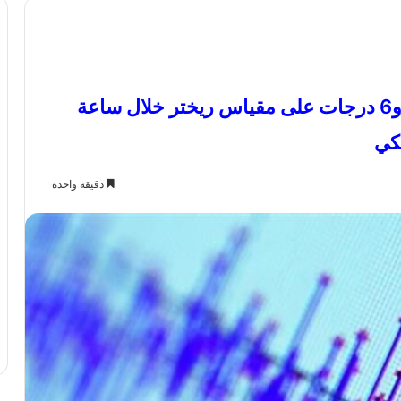
روسيا: تسجيل 13 هزة أرضية بقوة 5 و6 درجات على مقياس ريختر خلال ساعة
كي
دقيقة واحدة