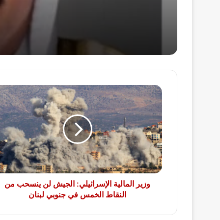
وزير
المالية
الإسرائيلي:
الجيش
لن
ينسحب
من
النقاط
الخمس
في
وزير المالية الإسرائيلي: الجيش لن ينسحب من
جنوبي
النقاط الخمس في جنوبي لبنان
لبنان