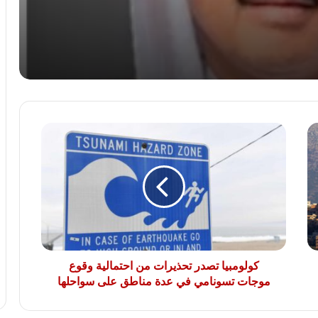
لمواجهة تهديدات ترامب.. تجنيد إلزامى ممتد
فى الدنمارك ونشر 100 جندي لأول مرة
بين الحرب والسلام.. هل تنجح الجهود
الأممية فى إنهاء أزمة السودان؟
كولومبيا
الأردن يؤيد بيان مصر وقطر وتركيا بإدانة
تصدر
الانتهاكات الإسرائيلية فى غزة
تحذيرات
من
احتمالية
وقوع
مصادر أمنية بحرية: إصابة سفينة بضائع
موجات
بمقذوف قرب مضيق هرمز
تسونامي
في
عدة
كولومبيا تصدر تحذيرات من احتمالية وقوع
مناطق
موجات تسونامي في عدة مناطق على سواحلها
على
سواحلها