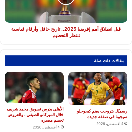
تاريخ
حافل
وأرقام
قياسية
تنتظر
قبل انطلاق أمم إفريقيا 2025.. تاريخ حافل وأرقام قياسية
التحطيم
تنتظر التحطيم
مقالات ذات صلة
الأهلي يدرس تسويق محمد شريف
رسميًا.. بتروجت يضم كيجوجلو
خلال الميركاتو الصيفي.. والعروض
سيجوتا في صفقة جديدة
تحسم مصيره
4 أغسطس، 2026
4 أغسطس، 2026