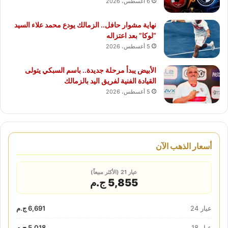
6 أغسطس، 2026
نهاية مشوار حافل.. الزمالك يودع محمد علاء السيد
“لوكا” بعد اعتزاله
5 أغسطس، 2026
الأبيض يبدأ مرحلة جديدة.. باسم السبكي يتولى
القيادة الفنية لفريق اليد بالزمالك
5 أغسطس، 2026
أسعار الذهب الآن
عيار 21 (الأكثر مبيعاً)
5,855 ج.م
عيار 24
6,691 ج.م
عيار 18
5,018 ج.م