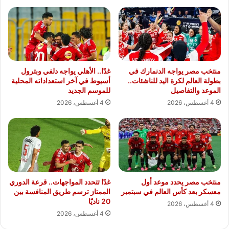
منتخب مصر يواجه الدنمارك في
غدًا.. الأهلي يواجه دلفي وبترول
بطولة العالم لكرة اليد للناشئات..
أسيوط في آخر استعداداته المحلية
الموعد والتفاصيل
للموسم الجديد
4 أغسطس، 2026
4 أغسطس، 2026
منتخب مصر يحدد موعد أول
غدًا تتحدد المواجهات.. قرعة الدوري
معسكر بعد كأس العالم في سبتمبر
الممتاز ترسم طريق المنافسة بين
20 ناديًا
4 أغسطس، 2026
4 أغسطس، 2026