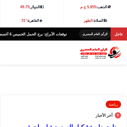
🪙
الذهب:
5,855 ج.م
💵
الدولار:
49.75
🕌
الصلاة:
الظهر
☀️
القاهرة:
31°
عاجل
توقعات الأبراج: برج الحمل الخميس 6 أغسطس
الرأى العام المصرى
ال
رياضة
أخر الأخبار