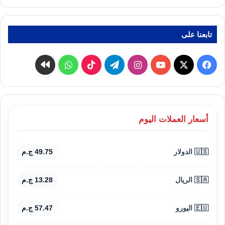
تابعنا على
‫X
فيسبوك
‫YouTube
انستقرام
تيلقرام
‫TikTok
واتساب
كواى
أسعار العملات اليوم
🇺🇸 الدولار
49.75 ج.م
🇸🇦 الريال
13.28 ج.م
🇪🇺 اليورو
57.47 ج.م