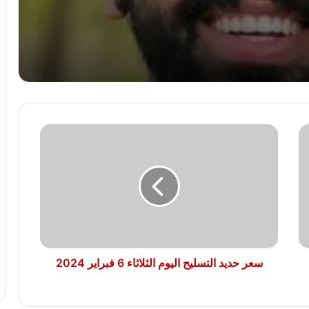
انتشال جثة غريق مجهول الهوية من نهر
النيل بمركز المراغة فى سوهاج
تفاصيل إحالة منتحل صفة قاضٍ للمحاكمة
العاجلة بعد النصب على مواطنين
سعر
مصرع شخص وإصابة 9 آخرين فى انقلاب
حديد
سيارة ربع نقل بالطريق الأوسطى
التسليح
اليوم
الثلاثاء
6
ضبط قاتل جاره بسبب خلافات الجيرة
بالبيطاش الإسكندرية
فبراير
2024
سعر حديد التسليح اليوم الثلاثاء 6 فبراير 2024