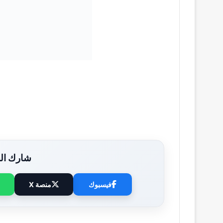
شارك الخ
فيسبوك
منصة X