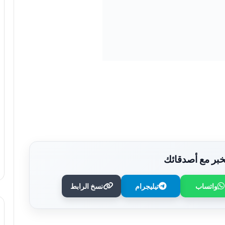
بر مع أصدقائك
واتساب
تيليجرام
نسخ الرابط
حبس المتهم بقتل صاحب ماكينة تصوير فى
مشاجرة بسبب خلافات عمل بالزقازيق