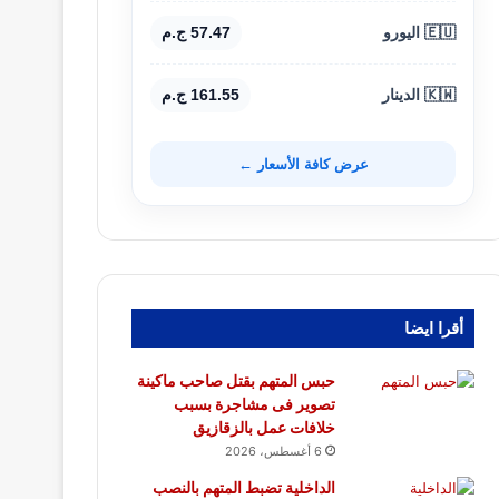
🇪🇺 اليورو
57.47 ج.م
🇰🇼 الدينار
161.55 ج.م
عرض كافة الأسعار ←
أقرا ايضا
حبس المتهم بقتل صاحب ماكينة
تصوير فى مشاجرة بسبب
خلافات عمل بالزقازيق
6 أغسطس، 2026
الداخلية تضبط المتهم بالنصب