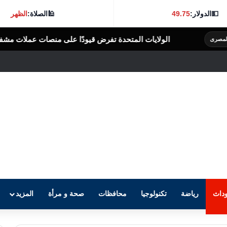
💵
الدولار:
49.75
🕌
الصلاة:
الظهر
ولايات المتحدة تفرض قيودًا على منصات عملات مشفرة بدعوى دعم جهات إ
داث
رياضة
تكنولوجيا
محافظات
صحة و مرأة
المزيد