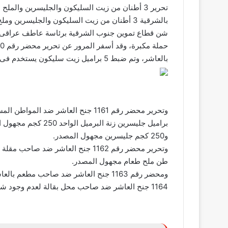
تحرير 3 أطنان من زيت السليكون والجليسرين والم
بالشرقية 3 أطنان من زيت السليكون والجليسرين وملح طعام مجهول المصدر بمصانع فى مدينة العاشر من رمضان.
شن قطاع تموين جنوب الشرقية برئاسة عاطف عراقى، و
بالعاشر، وتم ضبط 5 براميل زيت سليكون يستخدم فى تشميع خيوط الغزل مجهول المصدر بإجمالى وزن طن.
براميل جليسرين زنة 
و250 كجم جليسرين مجهول المصدر.
وتحرير محضر رقم 1162 جنح العاشر 
طن ملح طعام مجهول المصدر.
ومحضر رقم 1163 جنح العاشر ضد صاحب مطع
1164 جنح العاشر ضد صاحب محل بقالة لعدم وجود شهادة صحية سارية.