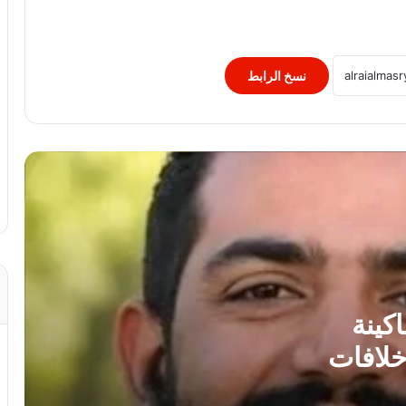
الداخلية تضبط المتهم بالنصب على الطلاب
بزعم توفير شهادات جامعية
نسخ الرابط
رحيل عروس الشرقية في ليلة العمر.. ما
أسباب حدوث السكتة القلبية المفاجئة؟
الإعدام وهتك العرض.. 5 سبتمبر يحسم
أخطر قضيتين فى حياة سارة خليفة
ضبط عملات أجنبية بالسوق السوداء بقيمة 3
ملايين جنيه
كينة
لافات
نجاح قضائى يرسخ مبدأ حماية الأطفال داخل
المؤسسات التعليمية.. عن “برلماني”