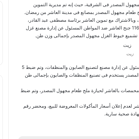
لح مجهول المصدر فى الشرقية، حيث إنه تم مديرية التموين
بالاشتراك مع تموين العاشر برئاسة مصطفى عبد القادر،
حملة مكبرة، وقد أسفر المرور عن تحرير محضر رقم 1160 جنح العاشر ضد المواطن المسئول عن إدارة مصنع غزل
زيت
وتحرير محضر رقم 1161 جنح العاشر ضد المواطن المسئول عن إدارة مصنع لتصنيع الصابون والمنظفات، وتم ضبط 5
البرميل الواحد 250 كجم مجهول المصدر يستخدم فى تصنيع المنظفات والصابون بإجمالى طن
ضد صاحب مقلة محمصات بالعاشر لحيازة ملح طعام مجهول المصدر، وتم ضبط
م بالعاشر لعدم إعلان أسعار المأكولات المعروضة للبيع، ومحضر رقم