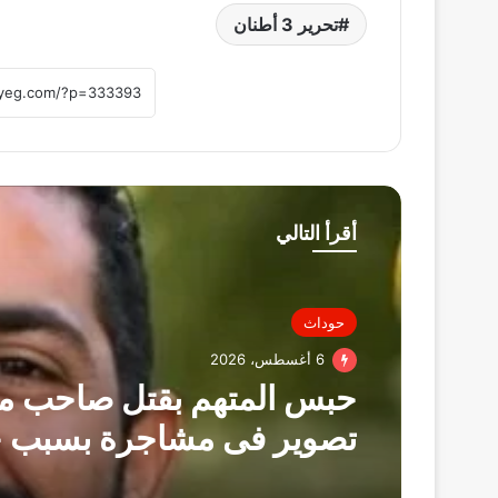
تحرير 3 أطنان
أقرأ التالي
حوداث
6 أغسطس، 2026
حبس المتهم بقتل صاحب ما
تصوير فى مشاجرة بسبب خ
عمل بالزقازيق