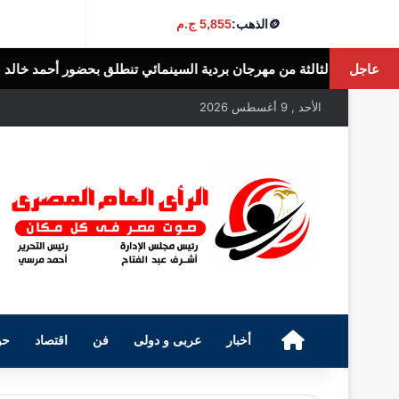
🪙
الذهب:
5,855 ج.م
عاجل
ن مهرجان بردية السينمائي تنطلق بحضور أحمد خالد صالح
الرأى العام المصرى
الأحد , 9 أغسطس 2026
الرئيسية
أخبار
عربى و دولى
فن
اقتصاد
حو