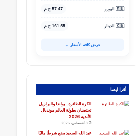
🇪🇺 اليورو
57.47 ج.م
🇰🇼 الدينار
161.55 ج.م
عرض كافة الأسعار ←
أقرا ايضا
الكرة الطائرة.. بولندا والبرازيل
تحتضنان بطولة العالم مونديال
الأندية 2026
8 أغسطس، 2026
عبد الله السعيد يضع شرطًا ماليًا