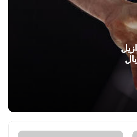
لا خلاف فى الزمالك.. حقيقة أزمة معتمد
جمال وعبد الناصر محمد بشأن الوديات
المصرى يرفع جاهزيته للموسم الجديد بـ3
وديات فى المغرب
ازيل
يال
محمد أسامة يقود الجهاز الطبي للزمالك
مجددًا استعدادًا للموسم الجديد
رحلة الزمالك في الدوري الجديد.. جدول
مباريات موسم 2026-2027
مصر تواجه الصين في ربع نهائي بطولة
العالم لناشئات اليد.. وأون سبورت ماكس
تنقل اللقاء
بتكوين