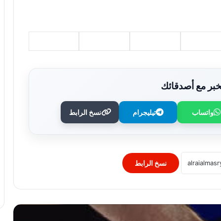
بر مع أصدقائك
الكرة الطائرة.. بولندا والبرازيل تحتضنان
بطولة العالم مونديال الأندية 2026
واتساب
تيليجرام
نسخ الرابط
عبد الله السعيد يضع شرطًا ماليًا للعودة إلى
تدريبات الزمالك.. التفاصيل
نسخ الرابط
مصر تعود لاستضافة البطولات القارية.. كاف
يمنحها أمم أفريقيا تحت 23 عامًا 2027