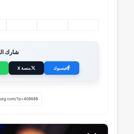
شارك الخ
فيسبوك
منصة X