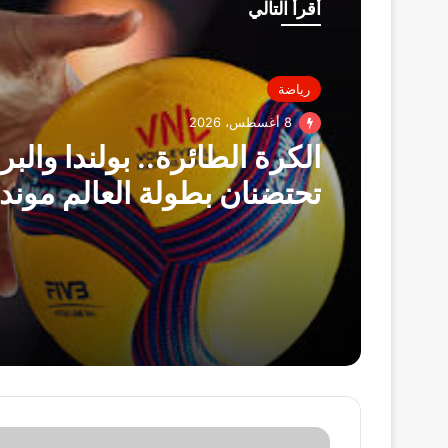
أقرأ التالي
رياضة
8 أغسطس، 2026
الكرة الطائرة.. بولندا والبر
تحتضنان بطولة العالم موند
الأندية 2026
"محمود