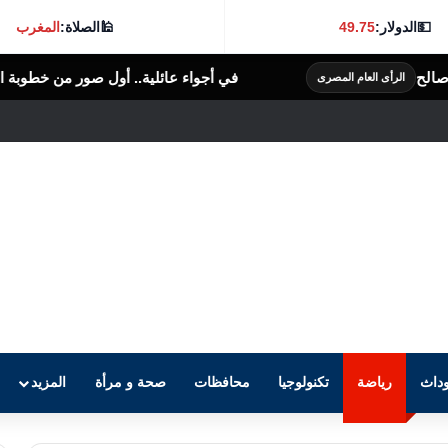
💵
الدولار:
49.75
🕌
الصلاة:
المغرب
في أجواء عائلية.. أول صور من خطوبة الفنانة ملك قورة
الرأى
داث
رياضة
تكنولوجيا
محافظات
صحة و مرأة
المزيد