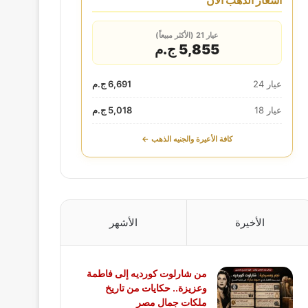
أسعار الذهب الآن
عيار 21 (الأكثر مبيعاً)
5,855 ج.م
عيار 24
6,691 ج.م
عيار 18
5,018 ج.م
كافة الأعيرة والجنيه الذهب ←
الأخيرة
الأشهر
من شارلوت كورديه إلى فاطمة
وعزيزة.. حكايات من تاريخ
ملكات جمال مصر