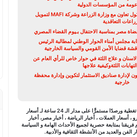
دعومة من المؤسسات الدولية
البنك الزراعي المصري يوقع بروتوكول تعاون مع وزارة الزراعة وشركة MAFI لتمويل
زراعات التعاقدية
ضاة مصر بمناسبة الاحتفال بـيوم القضاء المصري
بة مجلس أمناء الحوار الوطني لمطالبة الرئيس
ناقشة قضايا الأمن القومي والسياسة الخارجية
سنان و علاج اللثة في حوار خاص للرأي العام عن
تهابات اللثةوكيفية علاجها
ون لإدارة صناديق الاستثمار لتكوين وإدارة محفظة
خارجية
)، تغطية ورصدًا مستمرًّا على مدار الـ 24 ساعة لـ أسعار
و ، أسعار العملات ، أخبار الرياضة ، أخبار مصر، أخبار
 فريقنا بمتابعة حصرية لجميع الأحداث الهامة و السياسة
ر الفن والعديد من الأنشطة الثقافية والأدبية.