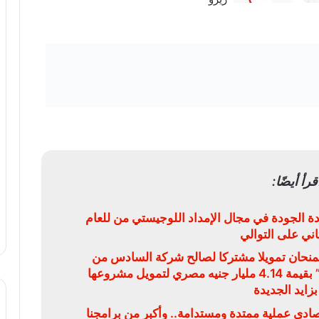
قرأ أيضًا:
ة الجودة في مجال الإمداد اللوجيستي من للعام
ثاني على التوالي
يمنحان تمويلا مشتركا لصالح شركة السادس من
أكتوبر للتنمية والاستثمار “سوديك” بقيمة 4.14 مليار جنيه مصري لتمويل مشروعها
بزايد الجديدة
قتصادي عملية ممتدة ومستدامة.. وأكبر من برامجنا