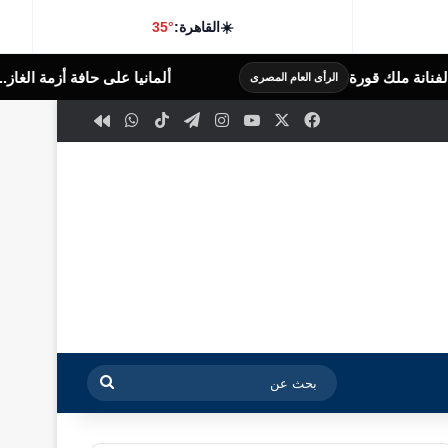
☀️
القاهرة:
35°
ألمانيا على حافة أزمة الغاز.. مخزونات أوروبا تهبط لأدن
 العام المصرى
‫X
فيسبوك
‫YouTube
انستقرام
تيلقرام
‫TikTok
واتساب
كواى
بحث
عن