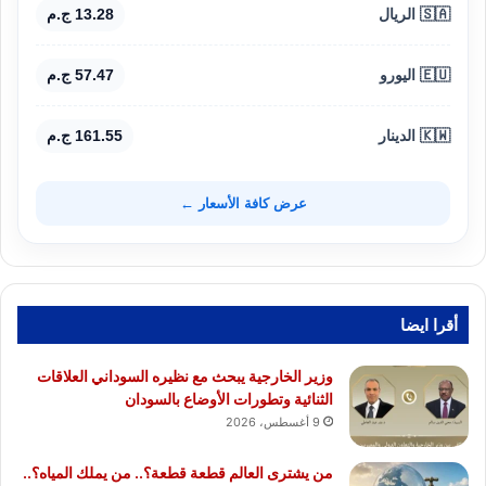
🇸🇦 الريال
13.28 ج.م
🇪🇺 اليورو
57.47 ج.م
🇰🇼 الدينار
161.55 ج.م
عرض كافة الأسعار ←
أقرا ايضا
وزير الخارجية يبحث مع نظيره السوداني العلاقات
الثنائية وتطورات الأوضاع بالسودان
9 أغسطس، 2026
من يشترى العالم قطعة قطعة؟.. من يملك المياه؟..