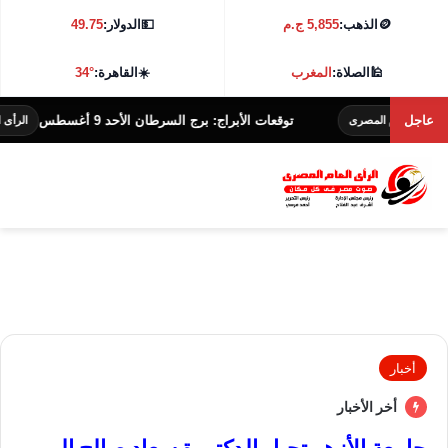
🪙
الذهب:
5,855 ج.م
💵
الدولار:
49.75
🕌
الصلاة:
المغرب
☀️
القاهرة:
34°
عاجل
توقعات الأبراج: برج السرطان الأحد 9 أغسطس
العام المصرى
الرأى العام ال
أخبار
أخر الأخبار