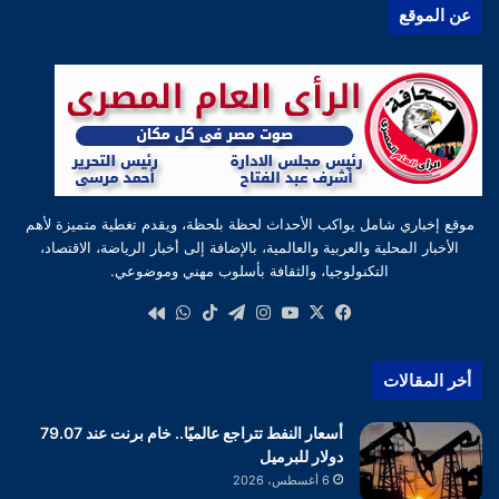
عن الموقع
موقع إخباري شامل يواكب الأحداث لحظة بلحظة، ويقدم تغطية متميزة لأهم
الأخبار المحلية والعربية والعالمية، بالإضافة إلى أخبار الرياضة، الاقتصاد،
التكنولوجيا، والثقافة بأسلوب مهني وموضوعي.
‫X
فيسبوك
‫YouTube
انستقرام
تيلقرام
‫TikTok
واتساب
كواى
أخر المقالات
أسعار النفط تتراجع عالميًا.. خام برنت عند 79.07
دولار للبرميل
6 أغسطس، 2026