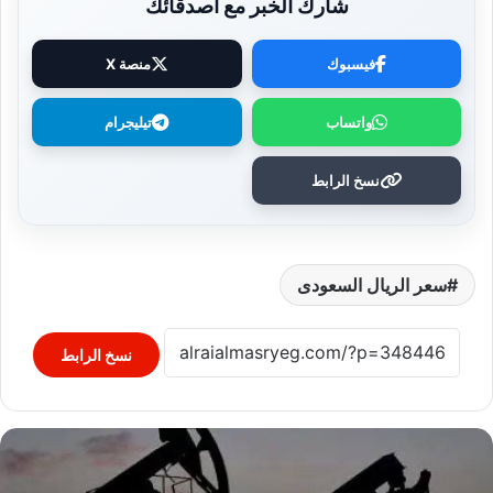
شارك الخبر مع أصدقائك
فيسبوك
منصة X
واتساب
تيليجرام
نسخ الرابط
سعر الريال السعودى
نسخ الرابط