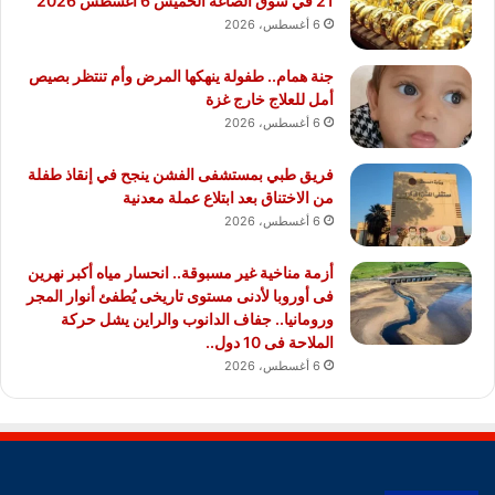
21 في سوق الصاغة الخميس 6 أغسطس 2026
6 أغسطس، 2026
جنة همام.. طفولة ينهكها المرض وأم تنتظر بصيص
أمل للعلاج خارج غزة
6 أغسطس، 2026
فريق طبي بمستشفى الفشن ينجح في إنقاذ طفلة
من الاختناق بعد ابتلاع عملة معدنية
6 أغسطس، 2026
أزمة مناخية غير مسبوقة.. انحسار مياه أكبر نهرين
فى أوروبا لأدنى مستوى تاريخى يُطفئ أنوار المجر
ورومانيا.. جفاف الدانوب والراين يشل حركة
الملاحة فى 10 دول..
6 أغسطس، 2026