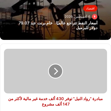
اقتصاد
6 أغسطس، 2026
أسعار النفط تتراجع عالميًا.. خام برنت عند 79.07
دولار للبرميل
مبادرة
"رواد
النيل"
توفر
430
ألف
خدمة
غير
مالية
لأكثر
مبادرة "رواد النيل" توفر 430 ألف خدمة غير مالية لأكثر من
من
147 ألف مشروع
147