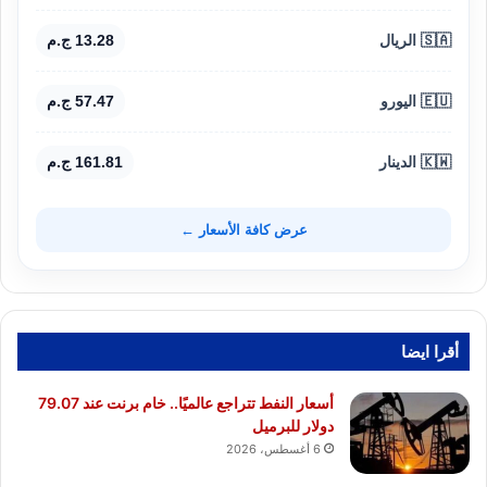
🇸🇦 الريال
13.28 ج.م
🇪🇺 اليورو
57.47 ج.م
🇰🇼 الدينار
161.81 ج.م
عرض كافة الأسعار ←
أقرا ايضا
أسعار النفط تتراجع عالميًا.. خام برنت عند 79.07
دولار للبرميل
6 أغسطس، 2026