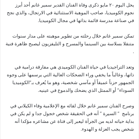
يحل اليوم ٢٠ مايو ذكرى وفاة الفنان القدير سمير غانم أحد أبرز
نجوم الكوميديا، صاحب الموهبة الاستثنائية في الارتجال، والذي نجح
في صناعة مدرسة قائمة بذاتها في مجال الكوميديا.
تمكن سمير غانم خلال رحلته من تطوير موهبته على مدار سنوات
متنقلا بسلاسة بين السينما والمسرح و التليفزيون ليصبح ظاهرة فنية
.
وتعد التراجيديا في حياة الفنان الكوميدي هي مفارقة درامية في
ذاتها، وغالباً ما يخفي وراء الضحكات العالية التي يرسمها على وجوه
الجمهور حزناً عميقاً أو مآسي شخصية، وهو ما يُعرف بـ”الكوميديا
السوداء” أو الممثل الذي يضحك والدموع في عينيه.
وصرح الفنان سمير غانم خلال لقائه مع الإعلامية وفاء الكيلاني في
برنامج ” السيرة ” أنه في الحقيقة شخص خجول جدا و لم يكن في
بداية حياته لديه من الجرأة ليعبر إلى فتاة عن مشاعره مؤكدا أنه
شخص يجب العزلة و الهدوء.