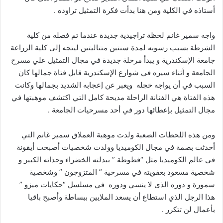
أستاذه في الكلية ومن هنا بدأت فكرة التمثيل تراوده .
واجه سمير غانم لحظة تراجيدية جديدة عندما تم فصله من كلية
الشرطة بسبب رسوبه لمدة سنتين متتاليتين ليتجه إلى كلية الزراعة
جامعة الإسكندرية و يبدأ مرحلة جديدة في مجال التمثيل علي مسرح
الجامعة و أثناء سيره في شوارع الإسكندرية قابل فتاة جمالها كان
السبب في أن يواجه خجله ويعبر عن إعجابه الشديد بجمالها وكانت
هذه الفتاة هي الفنانة الراحلة مديحة كامل التي اكتشف موهبتها في
مجال التمثيل بإعطائها دور في أحد مسرحيات الجامعة .
ومن هذه اللحظات الصعبة ولدت موهبة العملاق سمير غانم التي
أحدثت بصمة في مجال الكوميديا وولدت شخصيات أصبحت أيقونة
في عالم الكوميديا مثل “فطوطة ” ببدلته الخضراء وحذائه الكبير و
شخصية مسعود بعفويته في مسرحية ” المتزوجون ” وشخصية
سمورة و دوره الذى لا ينسي ودوره في مسلسل “حكايات ميزو ”
هذا الرجل الذي استطاع أن يسعد الملايين ببساطة وأصبح باقيا
بأعمال لن تتكرر .