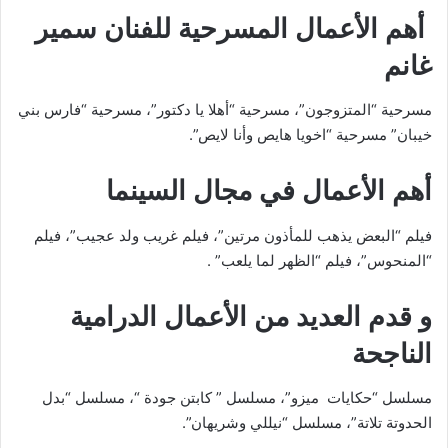
أهم الأعمال المسرحية للفنان سمير
غانم
مسرحية “المتزوجون”، مسرحية “أهلا يا دكتور”، مسرحية “فارس بني
خيبان” مسرحية “اخويا هايص وأنا لايص”.
أهم الأعمال في مجال السينما
فيلم “البعض يذهب للمأذون مرتين”، فيلم غريب ولد عجيب”، فيلم
“المنحوس”، فيلم “الظهر لما يلعب” .
و قدم العديد من الأعمال الدرامية
الناجحة
مسلسل “حكايات ميزو”، مسلسل ” كابتن جودة “، مسلسل “بدل
الحدوتة تلاتة”، مسلسل “نيللي وشريهان”.