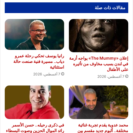
مقالات ذات صلة
رانيا يوسف تحكي رحلة عمرو
إعلان «The Mummy» يواجه أزمة
دياب.. مسيرة فنية صنعت حالة
في لندن بسبب مخاوف من تأثيره
استثنائية
على الأطفال
7 أغسطس، 2026
7 أغسطس، 2026
محمد عدوية يقدم تجربة غنائية
في ذكرى رحيله.. حسن الأسمر
مختلفة.. ألبوم جديد مقسم بين
رائد الموال الحزين وصوت البسطاء