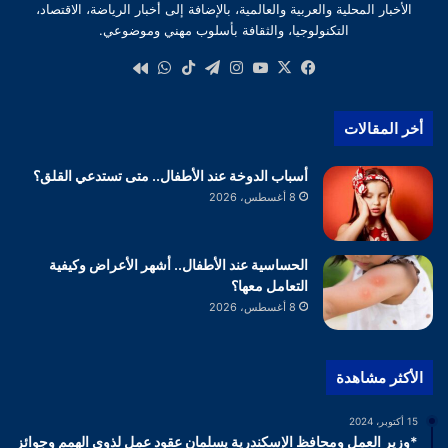
الأخبار المحلية والعربية والعالمية، بالإضافة إلى أخبار الرياضة، الاقتصاد،
التكنولوجيا، والثقافة بأسلوب مهني وموضوعي.
‫X
فيسبوك
‫YouTube
انستقرام
تيلقرام
‫TikTok
واتساب
كواى
أخر المقالات
أسباب الدوخة عند الأطفال.. متى تستدعي القلق؟
8 أغسطس، 2026
الحساسية عند الأطفال.. أشهر الأعراض وكيفية
التعامل معها؟
8 أغسطس، 2026
الأكثر مشاهدة
15 أكتوبر، 2024
*وزير العمل ومحافظ الإسكندرية يسلمان عقود عمل لذوي الهمم وجوائز