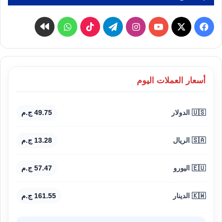
‫X
فيسبوك
‫YouTube
انستقرام
تيلقرام
‫TikTok
واتساب
كواى
أسعار العملات اليوم
🇺🇸 الدولار
49.75 ج.م
🇸🇦 الريال
13.28 ج.م
🇪🇺 اليورو
57.47 ج.م
🇰🇼 الدينار
161.55 ج.م