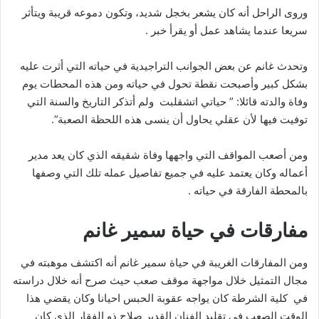
وروى الراحل أنه كان يشعر بخجل شديد، وتكون دموعه قريبة ويتأثر
سريعا عندما يشاهد عمل أو يقرأ خبر .
وتحدث غانم عن بعض الجوانب التراجيدية في حياته التي أثرت عليه
بشكل كبير وأصبحت نقطة تحول في حياته ومن هذه المحطات يوم
وفاة والدته قائلا: ” حياتي اتشقلبت ولم أتذكر التاريخ والسنة التي
توفيت فيها لأن عقلي يحاول أن ينسى هذه اللحظة الصعبة”.
ومن أصعب المواقف التي واجهها وفاة شقيقه الذي كان يعد مدير
أعماله وكان يعتمد عليه في جميع تفاصيل عمله تلك التي وصفها
بالمحطة الفارقة في حياته .
مفارقات في حياة سمير غانم
ومن المفارقات الغريبة في حياة سمير غانم أنه اكتشف موهبته في
مجال التمثيل خلال مواجهة موقف صعب حيث صرح أنه خلال دراسته
في كلية الشرطة كان يواجه عقوبة الحبس احيانا وكان يقضي هذا
الوقت الصعب في تقليد الفنان القدير صلاح ذو الفقار الذى كان