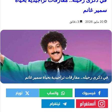
في ذكرى رحيله.. مفارقات تراجيدية بحياة
سمير غانم
20 مايو، 2026
3 دقائق
سمير غانم