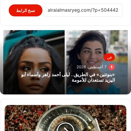
نسخ الرابط
فن
7 أغسطس، 2026
«بنوتتين» في الطريق.. ليلى أحمد زاهر وأسماء أبو
اليزيد تستعدان للأمومة
تسليم
الدرع
بهليكوبتر..
يشعل