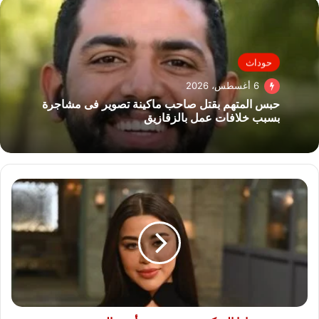
حوداث
6 أغسطس، 2026
حبس المتهم بقتل صاحب ماكينة تصوير فى مشاجرة
بسبب خلافات عمل بالزقازيق
يارا
السكرى
تريند
بسبب
أحمد
العوضى..