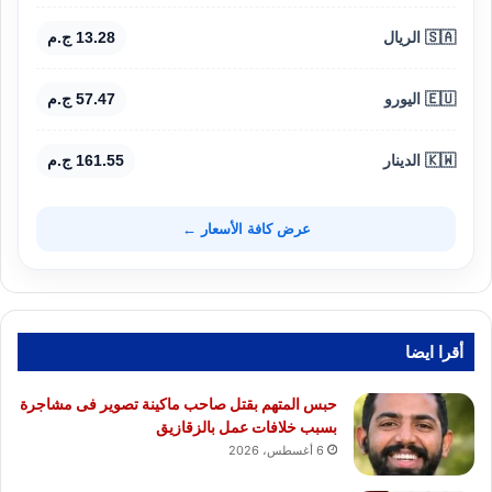
🇸🇦 الريال
13.28 ج.م
🇪🇺 اليورو
57.47 ج.م
🇰🇼 الدينار
161.55 ج.م
عرض كافة الأسعار ←
أقرا ايضا
حبس المتهم بقتل صاحب ماكينة تصوير فى مشاجرة
بسبب خلافات عمل بالزقازيق
6 أغسطس، 2026