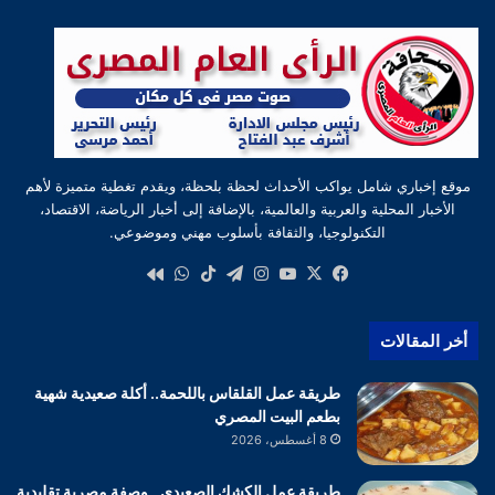
موقع إخباري شامل يواكب الأحداث لحظة بلحظة، ويقدم تغطية متميزة لأهم
الأخبار المحلية والعربية والعالمية، بالإضافة إلى أخبار الرياضة، الاقتصاد،
التكنولوجيا، والثقافة بأسلوب مهني وموضوعي.
‫X
فيسبوك
‫YouTube
انستقرام
تيلقرام
‫TikTok
واتساب
كواى
أخر المقالات
طريقة عمل القلقاس باللحمة.. أكلة صعيدية شهية
بطعم البيت المصري
8 أغسطس، 2026
طريقة عمل الكشك الصعيدي.. وصفة مصرية تقليدية