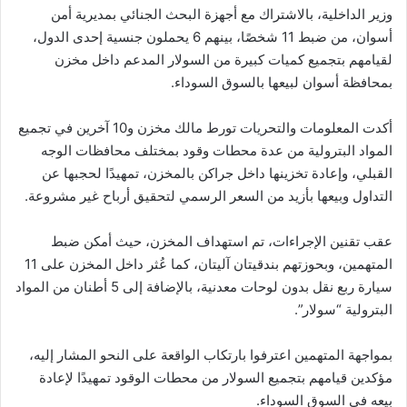
وزير الداخلية، بالاشتراك مع أجهزة البحث الجنائي بمديرية أمن
أسوان، من ضبط 11 شخصًا، بينهم 6 يحملون جنسية إحدى الدول،
لقيامهم بتجميع كميات كبيرة من السولار المدعم داخل مخزن
بمحافظة أسوان لبيعها بالسوق السوداء.
أكدت المعلومات والتحريات تورط مالك مخزن و10 آخرين في تجميع
المواد البترولية من عدة محطات وقود بمختلف محافظات الوجه
القبلي، وإعادة تخزينها داخل جراكن بالمخزن، تمهيدًا لحجبها عن
التداول وبيعها بأزيد من السعر الرسمي لتحقيق أرباح غير مشروعة.
عقب تقنين الإجراءات، تم استهداف المخزن، حيث أمكن ضبط
المتهمين، وبحوزتهم بندقيتان آليتان، كما عُثر داخل المخزن على 11
سيارة ربع نقل بدون لوحات معدنية، بالإضافة إلى 5 أطنان من المواد
البترولية “سولار”.
بمواجهة المتهمين اعترفوا بارتكاب الواقعة على النحو المشار إليه،
مؤكدين قيامهم بتجميع السولار من محطات الوقود تمهيدًا لإعادة
بيعه في السوق السوداء.