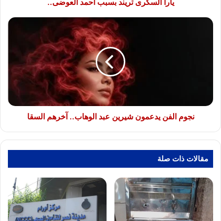
يارا السكرى تريند بسبب أحمد العوضى..
نجوم
الفن
يدعمون
شيرين
عبد
الوهاب..
آخرهم
السقا
نجوم الفن يدعمون شيرين عبد الوهاب.. آخرهم السقا
مقالات ذات صلة