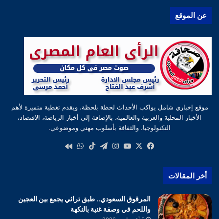
عن الموقع
موقع إخباري شامل يواكب الأحداث لحظة بلحظة، ويقدم تغطية متميزة لأهم
الأخبار المحلية والعربية والعالمية، بالإضافة إلى أخبار الرياضة، الاقتصاد،
التكنولوجيا، والثقافة بأسلوب مهني وموضوعي.
‫X
فيسبوك
‫YouTube
انستقرام
تيلقرام
‫TikTok
واتساب
كواى
أخر المقالات
المرقوق السعودي.. طبق تراثي يجمع بين العجين
واللحم في وصفة غنية بالنكهة