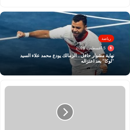
رياضة
5 أغسطس، 2026
نهاية مشوار حافل.. الزمالك يودع محمد علاء السيد
“لوكا” بعد اعتزاله
إقبال
كبير
من
المستثمرين
(المحليين
والأجانب)
على