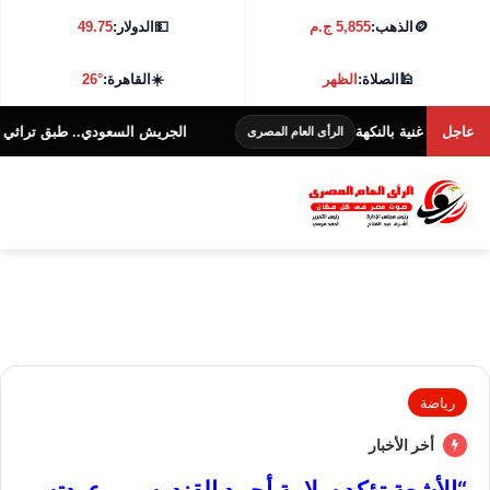
🪙
الذهب:
5,855 ج.م
💵
الدولار:
49.75
🕌
الصلاة:
الظهر
☀️
القاهرة:
26°
عاجل
 غنية بالنكهة
الجريش السعودي.. طبق تراثي غني بالنكهة
الرأى العام المصرى
رياضة
أخر الأخبار