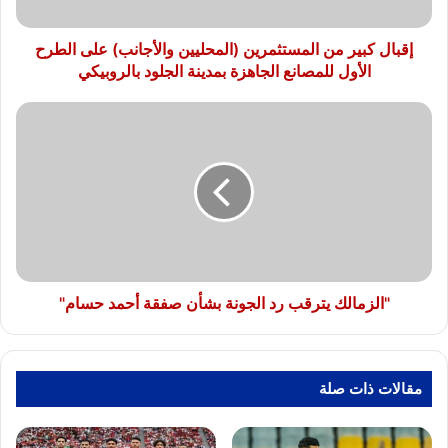
الطرح
الأول
للمصانع
إقبال كبير من المستثمرين (المحليين والأجانب) على الطرح
الجاهزة
الأول للمصانع الجاهزة بمدينة الجلود بالروبيكي
بمدينة
الجلود
"الزمالك
بالروبيكي
يترقب
رد
الجونة
بشأن
صفقة
أحمد
حسام"
"الزمالك يترقب رد الجونة بشأن صفقة أحمد حسام"
مقالات ذات صلة