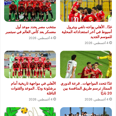
غدًا.. الأهلي يواجه دلفي وبترول
منتخب مصر يحدد موعد أول
أسيوط في آخر استعداداته المحلية
معسكر بعد كأس العالم في سبتمبر
للموسم الجديد
4 أغسطس، 2026
4 أغسطس، 2026
غدًا تتحدد المواجهات.. قرعة الدوري
الأهلي في مواجهة تاريخية أمام
الممتاز ترسم طريق المنافسة بين
برشلونة وديًا.. الموعد والقنوات
20 ناديًا
الناقلة
4 أغسطس، 2026
4 أغسطس، 2026