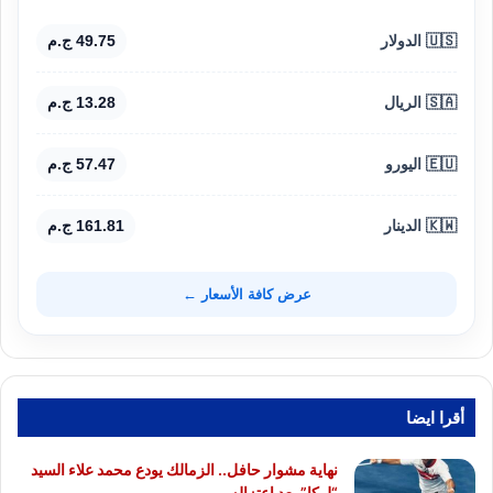
🇺🇸 الدولار
49.75 ج.م
🇸🇦 الريال
13.28 ج.م
🇪🇺 اليورو
57.47 ج.م
🇰🇼 الدينار
161.81 ج.م
عرض كافة الأسعار ←
أقرا ايضا
نهاية مشوار حافل.. الزمالك يودع محمد علاء السيد
“لوكا” بعد اعتزاله