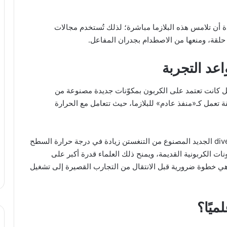
ثل KSTAR، لا يمكن لأي مادة أن تلامس هذه البلازما مباشرة؛ لذلك تُستخدم مجالات
لقة، ومنعها من الاصطدام بجدران المفاعل.
اعد التجربة
عل كانت تعتمد على الكربون بمكوّنات جديدة مصنوعة من
ي منطقة الـ divertor، وهي منطقة تعمل كـ«منفذ عادم» للبلازما، حيث تتعامل مع الحرارة
ووفقًا للمعهد الكوري للطاقة الاندماجية، أظهر الـ divertor الجديد المصنوع من التنغستن زيادة في درجة حرارة السطح
بالمكونات الكربونية القديمة، ويمنح ذلك العلماء قدرة أكبر على
ي خطوة ضرورية قبل الانتقال من التجارب القصيرة إلى تشغيل
ميًا؟