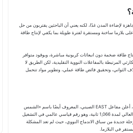
؟
هزة لإضاءة المدن غدًا، لكنه يعني أن الباحثين يقتربون من حل
لى بلازما ساخنة ومستقرة لفترة طويلة بما يكفي لإنتاج طاقة
كنه نظريًا إنتاج طاقة ضخمة دون انبعاثات كربونية مباشرة، وبوقود متوافر
ارثي المرتبطة بالمفاعلات النووية التقليدية، لكن الطريق لا
آلاف الثواني، وتحقيق فائض طاقة عملي، وتطوير مواد تتحمل
لا تتحرك كوريا وحدها في هذا السباق. ففي يناير 2025، أعلن مفاعل EAST الصيني، المعروف أيضًا باسم «الشمس
الاصطناعية»، تحقيق تشغيل للبلازما في وضع الاحتواء العالي لمدة 1,066 ثانية، وهو رقم قياسي عالمي في التشغيل
حلة جديدة من سباق الاندماج النووي، حيث لم تعد المشكلة
تقر في البلازما.