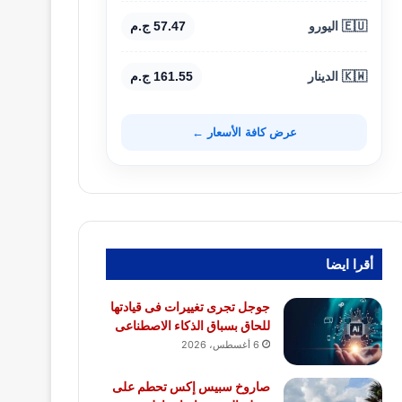
🇪🇺 اليورو
57.47 ج.م
🇰🇼 الدينار
161.55 ج.م
عرض كافة الأسعار ←
أقرا ايضا
جوجل تجرى تغييرات فى قيادتها
للحاق بسباق الذكاء الاصطناعى
6 أغسطس، 2026
صاروخ سبيس إكس تحطم على