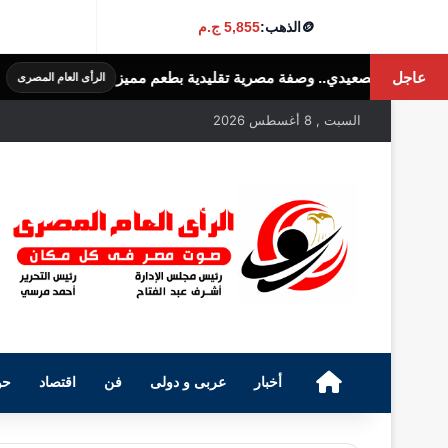
🪙
الذهب:
5,855 ج.م
عاجل
 مصرية تقليدية بطعم مميز
طريقة عمل الفر
الرأى العام المصرى
السبت , 8 أغسطس 2026
الرئيسية
أخبار
عربى و دولى
فن
اقتصاد
حو