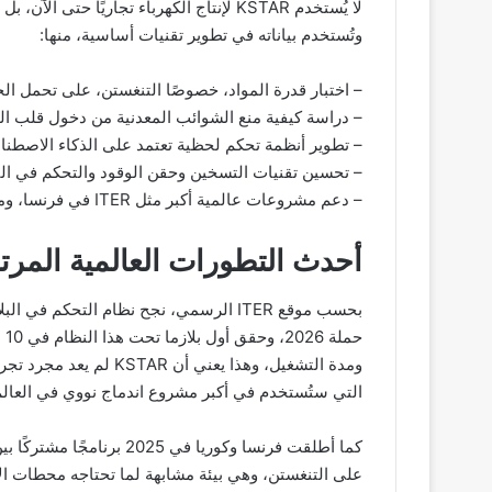
لا يُستخدم KSTAR لإنتاج الكهرباء تجاريًا حت
وتُستخدم بياناته في تطوير تقنيات أساسية، منها:
– اختبار قدرة المواد، خصوصًا التنغستن، على تحمل ال
– دراسة كيفية منع الشوائب المعدنية من دخول قلب البلا
– تطوير أنظمة تحكم لحظية تعتمد على الذكاء الاصطناعي 
– تحسين تقنيات التسخين وحقن الوقود والتحكم في التيا
– دعم مشروعات عالمية أكبر مثل ITER في فرنسا، ومفاعلات DEMO المستقبلية التي يُراد منها إنتاج الكهرباء بالفعل.
أحدث التطورات العالمية المرتبطة ب
ومدة التشغيل، وهذا يعني 
التي ستُستخدم في أكبر مشروع اندماج نووي في العالم
على التنغستن، وهي بيئة مشابهة لما تحتاجه محطات الا