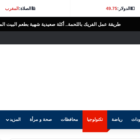
💵
الدولار:
49.75
🕌
الصلاة:
المغرب
يك باللحمة.. أكلة صعيدية شهية بطعم البيت المصري
الرأى العام المصرى
داث
رياضة
تكنولوجيا
محافظات
صحة و مرأة
المزيد