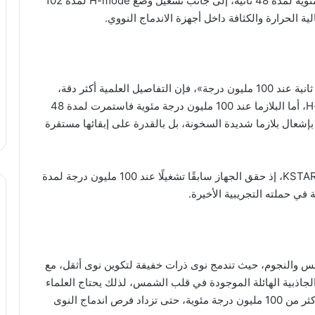
على بلازما بدرجة حرارة أيونية بلغت 100 مليون درجة مئوية لمدة 48 ثانية، إلى جانب تشغيل وضع H-mode لمدة 102
ة الحرارة والكثافة داخل أجهزة الاندماج النووي.
رغم تداول عنوان «تشغيل شمس اصطناعية لمدة 102 ثانية عند 100 مليون درجة»، فإن التفاصيل العلمية أكثر دقة،
حيث أن رقم 102 ثانية يشير إلى استمرار وضع H-mode، أما البلازما عند 100 مليون درجة مئوية فاستمرت لمدة 48
قط بإشعال بلازما شديدة السخونة، بل بالقدرة على إبقائها مستقرة
ويُعد هذا التقدم قفزة كبيرة مقارنة بالأرقام السابقة لـ KSTAR، إذ حقق الجهاز سابقًا تشغيلًا عند 100 مليون درجة لمدة
لشمس والنجوم، حيث تندمج نوى ذرات خفيفة لتكوين نوى أثقل، مع
الجاذبية الهائلة الموجودة في قلب الشمس، لذلك يحتاج العلماء
إلى تسخين الوقود إلى درجات حرارة هائلة، تصل إلى أكثر من 100 مليون درجة مئوية، حتى تزداد فرص اندماج النوى