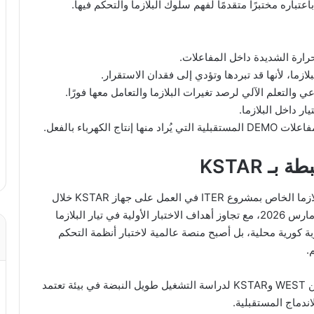
ى الآن، بل باعتباره مختبرًا متقدمًا لفهم سلوك البلازما والتحكم فيها.
حرارة الشديدة داخل المفاعلات.
زما، لأنها قد تبردها وتؤدي إلى فقدان الاستقرار.
والتعلم الآلي لرصد تغيرات البلازما والتعامل معها فورًا.
ر داخل البلازما.
ـ KSTAR
بحسب موقع ITER الرسمي، نجح نظام التحكم في البلازما الخاص بمشروع ITER في العمل على جهاز KSTAR خلال
حملة 2026، وحقق أول بلازما تحت هذا النظام في 10 مارس 2026، مع تجاوز أهداف الاختبار الأولية في تيار البلازما
أن KSTAR لم يعد مجرد تجربة كورية محلية، بل أصبح منصة عالمية لاختبار أنظمة التحكم
.
كما أطلقت فرنسا وكوريا في 2025 برنامجًا مشتركًا بين WEST وKSTAR لدراسة التشغيل طويل النبضة في بيئة تعتمد
ندماج المستقبلية.