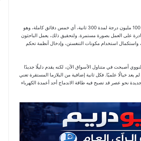
يستهدف فريق KSTAR الوصول إلى تشغيل بلازما عند 100 مليون درجة لمدة 300 ثانية، أي خمس دقائق كاملة، وهو
رة على العمل بصورة مستمرة. ولتحقيق ذلك، يعمل الباحثون
، واستكمال استخدام مكونات التنغستن، وإدخال أنظمة تحكم
اندماج النووي أصبحت في متناول الأسواق الآن، لكنه يقدم دليلًا جديدًا
عد خيالًا علميًا. فكل ثانية إضافية من البلازما المستقرة تعني
ديدة نحو عصر قد تصبح فيه طاقة الاندماج أحد أعمدة الكهرباء