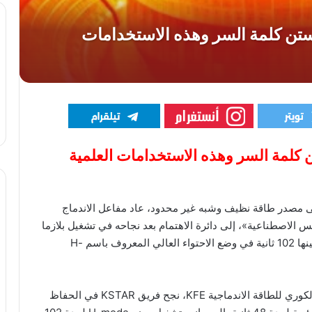
كلمة السر وهذه الاستخدامات العلمية
لى مصدر طاقة نظيف وشبه غير محدود، عاد مفاعل الاندماج
ًا باسم «الشمس الاصطناعية»، إلى دائرة الاهتمام بعد نجاحه في تشغيل بلازما
فائقة السخونة داخل مفاعل توكاماك لفترات قياسية، بينها 102 ثانية في وضع الاحتواء العالي المعروف باسم H-
ووفقًا لبيان نشرته منصة EurekAlert نقلًا عن المعهد الكوري للطاقة الاندماجية KFE، نجح فريق KSTAR في الحفاظ